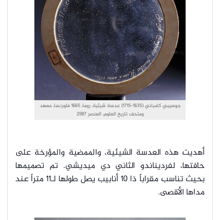
جوسيبي كامباني (1635-1715) عدسة شيئية، روما، 1665 فلورنسا، معهد
ومتحف تاريخ العلوم، العنصر 2587
أهديت هذه العدسة الشيئية، والممضية والمؤرخة على
حافتها، لفرديناندو الثاني دي ميديشي. تم تصميمها
بحيث تناسب مقراباً ذا 10 أنابيب يصل طولها لـ11 متراً عند
مداها الأقصى.