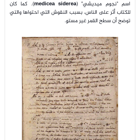
اسم "نجوم ميديشي" (
medicea siderea
). كما كان
للكتاب أثر على الناس، بسبب النقوش التي احتواها والتي
توضح أن سطح القمر غير مستوٍ.