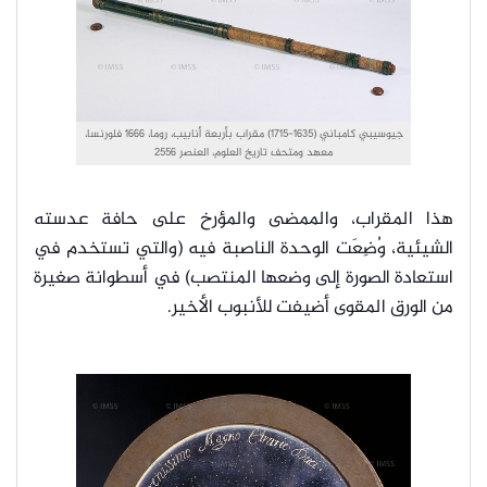
جيوسيبي كامباني (1635-1715) مقراب بأربعة أنابيب، روما، 1666 فلورنسا،
معهد ومتحف تاريخ العلوم، العنصر 2556
هذا المقراب، والممضى والمؤرخ على حافة عدسته
الشيئية، وُضِعَت الوحدة الناصبة فيه (والتي تستخدم في
استعادة الصورة إلى وضعها المنتصب) في أسطوانة صغيرة
من الورق المقوى أضيفت للأنبوب الأخير.