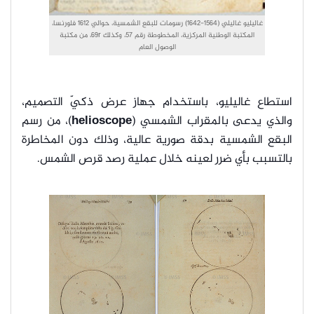
غاليليو غاليلي (1564-1642) رسومات للبقع الشمسية، حوالي 1612 فلورنسا،
المكتبة الوطنية المركزية، المخطوطة رقم 57، وكذلك 69r، من مكتبة
الوصول العام
استطاع غاليليو، باستخدام جهاز عرض ذكيّ التصميم،
والذي يدعى بالمقراب الشمسي (
helioscope
)، من رسم
البقع الشمسية بدقة صورية عالية، وذلك دون المخاطرة
بالتسبب بأي ضرر لعينه خلال عملية رصد قرص الشمس.