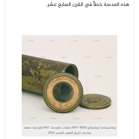
هذه العدسة خطأً في القرن السابع عشر.
إيفانجيلستا تورشيللي (1608-1647) مقراب، فلورنسا، 1647 فلورنسا، معهد
ومتحف تاريخ العلوم، العنصر 2554