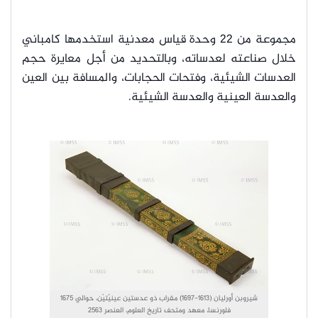
مجموعة من 22 وحدة قياس معدنية استخدمها كامباني
خلال صناعته لعدساته، وبالتحديد من أجل معايرة حجم
العدسات الشيئية، وفتحات الحجابات، والمسافة بين العين
والعدسة العينية والعدسة الشيئية.
شيروبن أورليان (1613-1697) مقراب ذو عدستين عينيّتيْن، حوالي 1675
فلورنسا، معهد ومتحف تاريخ العلوم، العنصر 2563