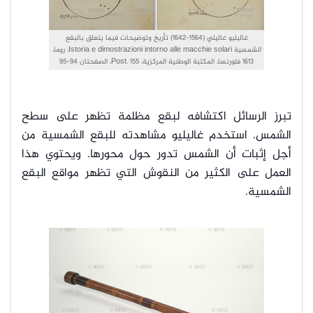
غاليليو غاليلي (1564-1642) تأريخ وتوضيحات فيما يتعلق بالبقع
الشمسية Istoria e dimostrazioni intorno alle macchie solari، روما،
1613 فلورنسا، المكتبة الوطنية المركزية، Post. 155، الصفحتان 94-95
تبرز الرسائل اكتشافه لبقع مظلمة تظهر على سطح
الشمس. استخدم غاليليو مشاهدته للبقع الشمسية من
أجل إثبات أن الشمس تدور حول محورها. ويحتوي هذا
العمل على الكثير من النقوش التي تظهر مواقع البقع
الشمسية.