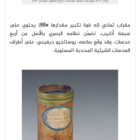
روما، 1674 فلورنسا، معهد ومتحف تاريخ العلوم، العنصر 2557
مقراب ثماني (له قوة تكبير مقدارها
55x
) يحتوي على
سبعة أنابيب. تضمّن نظامه البصري بالأصل من أربع
عدسات. وقد وقّع صانعه، يوستاجيو ديفيني، على أطراف
العدسات الشيئية المحدبة المستوية.