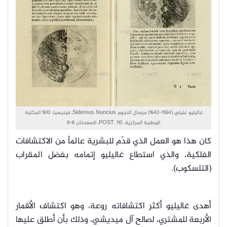
غاليليو غليلي (1564-1642) مرسال النجوم Sidereus Nuncius، فينيسيا، 1610 المكتبة
الوطنية المركزية، POST. 110، الصفحتان 8-9
كان هذا هو العمل الذي قدّم للبشرية عالماً من الاكتشافات
الفلكية، والذي استطاع غاليليو إتمامه بفضل المقراب
(التلسكوب).
أهدى غاليليو أكثر اكتشافاته روعة، وهو اكتشاف الأقمار
الأربعة للمشتري، لصالح آل ميديشي، وذلك بأن أطلق عليها