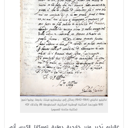
غاليليو غاليلي (1564-1642) رسائل إلى بيليساريو فينتا، بادوفا، يوليو/تموز
1610 فلورنسا، المكتبة الوطنية المركزية، المخطوطة 86، وكذلك 42r
(مكتبة متاحة للعموم)
غاليليو يُخبر وزير خارجية دوقية توسكانا الكبرى أنه،