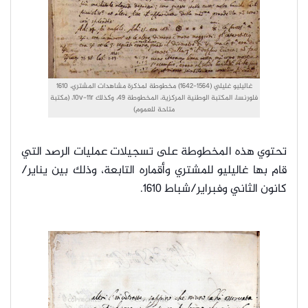
غاليليو غليلي (1564-1642) مخطوطة لمذكرة مشاهدات المشتري، 1610
فلورنسا، المكتبة الوطنية المركزية، المخطوطة 49، وكذلك 10v-11r، (مكتبة
متاحة للعموم)
تحتوي هذه المخطوطة على تسجيلات عمليات الرصد التي
قام بها غاليليو للمشتري وأقماره التابعة، وذلك بين يناير/
كانون الثاني وفبراير/شباط 1610.