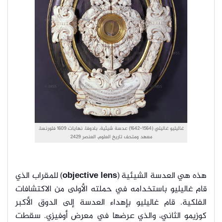
غاليليو غاليلي (1564-1642) عدسة شيئية، بادوفا، نهايات 1609 فلورنسا،
معهد ومتحف تاريخ العلوم، العنصر 2429
هذه هي العدسة الشيئية (
objective lens
) للمقراب الذي
قام غاليليو باستخدامه في حملته الأولى من الاكتشافات
الفلكية. قام غاليليو بإهداء العدسة إلى الدوق الأكبر
كوزيمو الثاني، والذي عرضها في معرض أوفيزي. سقطت