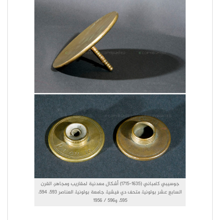
جوسيبي كامباني (1635-1715) أشكال معدنية لمقاريب ومجاهر، القرن
السابع عشر بولونيا، متحف دي فيشيا، جامعة بولونيا، العناصر 593، 594،
595، و596 / 1956