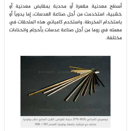
أسطح معدنية مقعرة أو محدبة بمقابض معدنية أو
خشبية، استخدمت من أجل صناعة العدسات، إما يدوياً أو
باستخدام المخرطة. واستخدم كامباني هذه الملحقات في
معمله في روما من أجل صناعة عدسات بأحجام وانحناءات
مختلفة.
جوسيبي كامباني (1635-1715) حزمة للقياس، القرن السابع عشر بولونيا،
متحف دي فيشيا، جامعة بولونيا، العنصر 393 / 1956