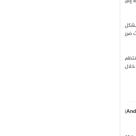
ة إلى
 بشكل
 ضرر
نتظم
 خلال
)
And