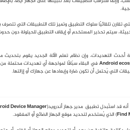
 وإنما ستراقب التطبيقات بعد تثبيتها على الجهاز أيضًا، بالإضاف
جية.
ي تقارن تلقائيًا سلوك التطبيق وتميز تلك التطبيقات التي تتصرف
يثة، سيتم تحذير المستخدم أو إيقاف التطبيق للحيلولة دون حدوث
 أحدث التهديدات، وإن نظام تعلم الآلة الجديد يقوم بتحديث م
Android eco
في البقاء سبّاقًا لمواجهة أي تهديدات محتملة من
قات التي يُحتمل أن تكون ضارة وإبعادها عن جهازك أو إزالتها.
ه قد استُبدل تطبيق مدير جهاز أندرويد(
roid Device Manager
Find 
) الذي يُستخدم لتحديد موقع الجهاز الضائع أو المفقود.