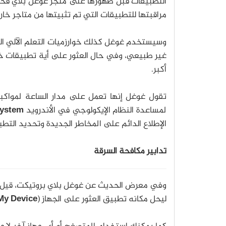
التطبيقات قبل ظهورها على متجر غوغل بلاي فحسب،
مراقبتها للتطبيقات التي تم تثبيتها من متاجر خار
وسيستخدم غوغل كذلك خوارزميات التعلم الآلي الت
غير طبيعي، وفي حال العثور على أية تطبيقات خب
أكبر.
تقول غوغل إنها تعمل على مدار الساعة لمواكبة
لمساعدة النظام الإيكولوجي في الأندرويد
system
الإطلاع الدائم على المخاطر الجديدة وتحديد التطبي
تدابير مكافحة السرقة
وفي معرض الحديث عن غوغل بلاي بروتيكت، قيل أن
ليحل مكانه تطبيق العثور على الجهاز (
My Device