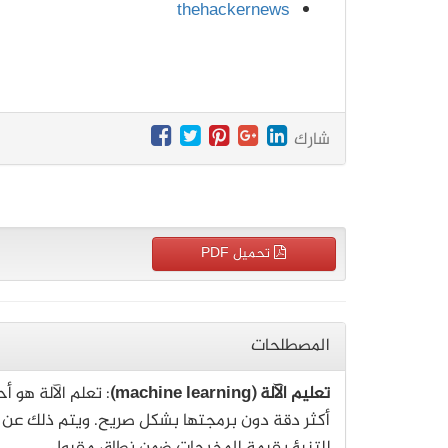
thehackernews
شارك
تحميل PDF
المصطلحات
تعليم الآلة (machine learning)
: تعلم الآلة هو أ
أكثر دقة دون برمجتها بشكل صريح. ويتم ذلك عن ط
للتنبؤ بقيمة المخرجات ضمن نطاق مقبول.