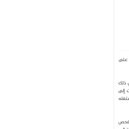
5 مليار تطبيق موجود على
ي ذلك
 إلى
ستغله
بتفحص