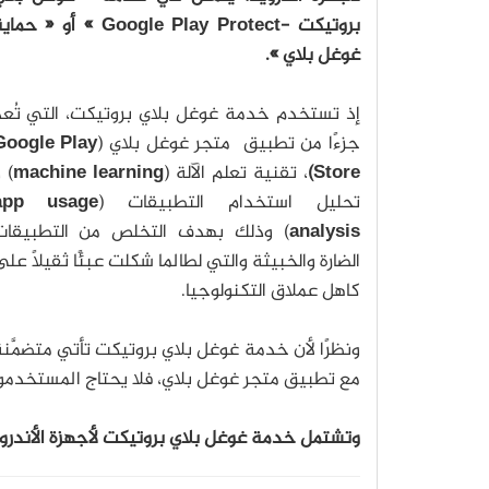
بروتيكت -Google Play Protect » أو « حم
غوغل بلاي ».
إذ تستخدم خدمة غوغل بلاي بروتيكت، التي تُعد
جزءًا من تطبيق متجر غوغل بلاي (
Google Play
Store)
، تقنية تعلم الآلة (
machine learning
) 
تحليل استخدام التطبيقات (
app usage
analysis
) وذلك بهدف التخلص من التطبيقات
الضارة والخبيثة والتي لطالما شكلت عبئًا ثقيلاً عل
كاهل عملاق التكنولوجيا.
ونظرًا لأن خدمة غوغل بلاي بروتيكت تأتي متضمَّن
مع تطبيق متجر غوغل بلاي، فلا يحتاج المستخدمو
وتشتمل خدمة غوغل بلاي بروتيكت لأجهزة الأندرو