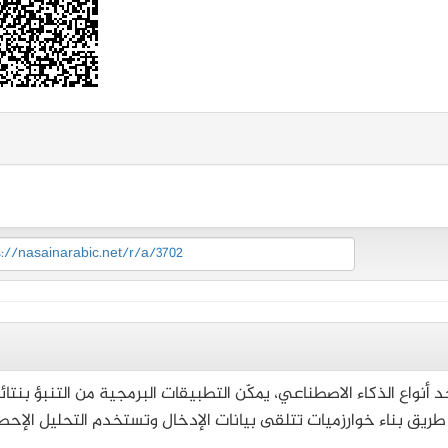
s://nasainarabic.net/r/a/3702
حد أنواع الذكاء الاصطناعي، يمكّن التطبيقات البرمجية من التنبؤ بنتائ
ريق بناء خوارزميات تتلقى بيانات الإدخال وتستخدم التحليل الإحص