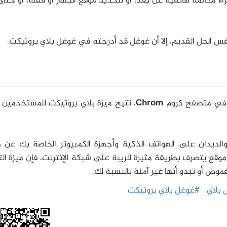
اء مكالمة هاتفية عن بعد، أو لتحديد موقع الجهاز أو قفله، أو حت
نفس الحل القديم، إلا أن غوغل قد أدرجته في غوغل بلاي بروتيكت.
في متصفح كروم
Chrom
، تتيح ميزة بلاي بروتيكت للمستخدمين ا
والديدان على الهواتف الذكية وأجهزة الكمبيوتر الخاصة بك عن 
 موقع يتصرف بطريقة مثيرة للريبة على شبكة الإنترنت، فإن ميزة ا
وض أو تبدو أنها غير آمنة بالنسبة لك.
بلاي
#غوغل بلاي بروتيكت