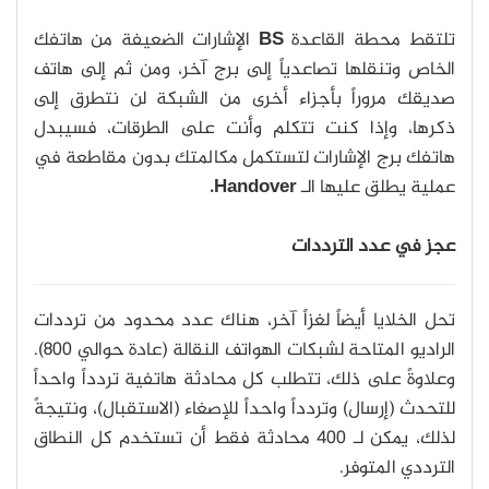
تلتقط محطة القاعدة
BS
الإشارات الضعيفة من هاتفك
الخاص وتنقلها تصاعدياً إلى برج آخر، ومن ثم إلى هاتف
صديقك مروراً بأجزاء أخرى من الشبكة لن نتطرق إلى
ذكرها، وإذا كنت تتكلم وأنت على الطرقات، فسيبدل
هاتفك برج الإشارات لتستكمل مكالمتك بدون مقاطعة في
عملية يطلق عليها الـ
Handover.
عجز في عدد الترددات
تحل الخلايا أيضاً لغزاً آخر، هناك عدد محدود من ترددات
الراديو المتاحة لشبكات الهواتف النقالة (عادة حوالي 800).
وعلاوةً على ذلك، تتطلب كل محادثة هاتفية تردداً واحداً
للتحدث (إرسال) وتردداً واحداً للإصغاء (الاستقبال)، ونتيجةً
لذلك، يمكن لـ 400 محادثة فقط أن تستخدم كل النطاق
الترددي المتوفر.