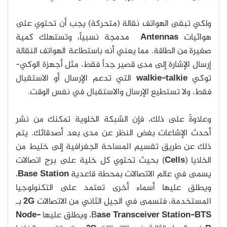
ولكي تبقى الهواتف نقالة (متحركة) يجب أن تحتوي على
هوائيات
Antennas
مدمجة نسبياً، وتستهلك كمية
صغيرة من الطاقة. مما يعني أنه باستطاعة الهواتف النقالة
إرسال الإشارة إلى مدى قصير جداً فقط، مثل أجهزة الوكي-
توكي
walkie-talkie
التي تدعم الإرسال أو الاستقبال
فقط، ولا تستطيع الإرسال والاستقبال في نفس الوقت.
وعلاوةً على ذلك، فإن الشبكة الخلوية تمكنك من نشر
أحدث الإشاعات بغض النظر عن مدى بعد أصدقائك. يتم
ذلك عن طريق تقسيم المساحة الجغرافية إلى خليط من
الخلايا (
Cells
) بحيث تحتوي كل خلية على برج اتصالات
يسمى في عالم الاتصالات بمحطة قاعدية
Base Station
،
ويطلق عليها أسماء أخرى تعتمد على التكنولوجيا
المستخدمة، فتسمى في الجيل الثاني من الاتصالات
2G
بـ
ase Transceiver Station-BTS
B
، ويطلق عليها
Node-