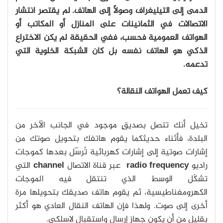
الدمى إلى التيليغراف وصولاً إلى الهاتف. لم يقتصر انتشار
الاتصالات في الثمانينات على المنازل أو المكاتب أو
الهواتف العمومية فحسب، ففي الحقيقة لم يكن الاختراع
الذكي هو الهاتف نفسه بل كان الشبكة الخلوية التي
تدعمه.
كيف تعمل الهواتف النقالة؟
تخيل أنك تتصل بصديقٍ موجود في الجانب الآخر من
البلدة، فأثناء حديثكما يقوم هاتفك بتحويل صوتك من
إشارات صوتية إلى إشارات كهربائية تُرسٓل بعدها كموجات
راديو
radio frequency
عبر قناة الاتصال
channel
التي
تشكّل الوسط الذي تنتقل فيه الموجات
الكهرومغناطيسية، ثم يقوم هاتف صديقك بتحويلها مرة
أخرى إلى صوت. ولهذا فإن الهاتف النقال العادي هو أكثر
بقليل من أن يكون جهاز إرسال واستقبال لاسلكي.