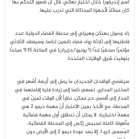
اسم إنديفور) خلال اختبارٍ نهائي. قال أنّ شعور التحكم بها
كان مماثلاً لأجهزة المحاكاة التي تدرب عليها.
زاد وصول بهنكن وهيرلي إلى محطة الفضاء الدولية عدد
قاطنيها إلى ثلاثة رواد فضاء تابعين لناسا، وسيعقد الثلاثي
مؤتمرًا صحفيًا غدًا (1 يونيو
/
حزيران) في الساعة 11:15 صباحًا
بتوقيت شرق الولايات المتحدة.
سيقضي الوافدان الجديدان ما يصل إلى أربعة أشهر في
المختبر المداري. تسعى ناسا إلى زيادة فترة إقامتهما في
المدار إلى أقصى حدٍ ممكن، نظراً لأن الوقت ثمينٌ في
المحطة، مع الأخذ بعين الاعتبار أنّ مهمة ديمو 2 هي
مهمةٌ اختبارية. لا يمكن أن تنطلق أول مهمة فضائية
مأهولة كاملة لسبيس إكس إلى المحطة الفضائية،
المُسمى كرو 1، إلا بعد عودة ديمو 2 إلى الأرض دون