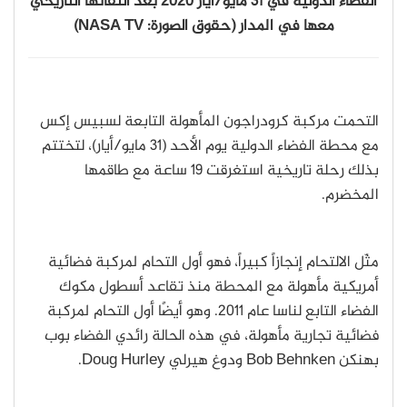
الفضاء الدولية في 31 مايو
/
أيار 2020 بعد التقائها التاريخي
معها في المدار (حقوق الصورة: NASA TV)
التحمت مركبة كرودراجون المأهولة التابعة لسبيس إكس
مع محطة الفضاء الدولية يوم الأحد (31 مايو
/
أيار)، لتختتم
بذلك رحلة تاريخية استغرقت 19 ساعة مع طاقمها
المخضرم.
مثّل الالتحام إنجازاً كبيراً، فهو أول التحام لمركبة فضائية
أمريكية مأهولة مع المحطة منذ تقاعد أسطول مكوك
الفضاء التابع لناسا عام 2011. وهو أيضًا أول التحام لمركبة
فضائية تجارية مأهولة، في هذه الحالة رائدي الفضاء بوب
بهنكن Bob Behnken ودوغ هيرلي Doug Hurley.