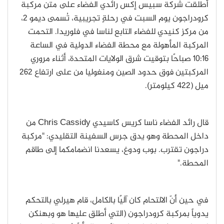
أطلقت شركة سبيس إكس رائدي الفضاء على متن مركبة
كرودراجون يوم السبت في رحلةٍ تجريبية، تُسمى ديمو 2،
من مركز كنيدي للفضاء التابع لناسا في فلوريدا. التحمت
المركبة المأهولة مع محطة الفضاء الدولية في الساعة
10:16 صباحًا بتوقيت شرق الولايات المتحدة، أثناء مروري
المركبتين فوق حدود الصين ومنغوليا من على ارتفاع 262
ميل (422 كيلومتر).
قال رائد الفضاء ناسا كريس كاسيدي Chris Cassidy من
داخل المحطة وهو يدق جرس السفينة التقليدي: "مركبة
دراجون تقترب. بوب ودوغ، يسعدنا انضمامكما إلى طاقم
المحطة."
في حين أنّ الالتحام كان آليًا بالكامل، قام هيرلي بالتحكم
يدوياً بمركبة كرودراجون (التي أطلق عليها هو وبهنكن