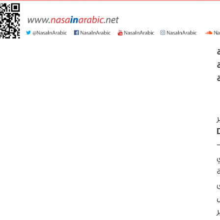
ة
ة
ة
3
)
ي
ة