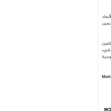
أبعاد
حسين
للعين
ل شيء
لوجية
Moti