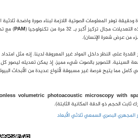
 ودقيقة توفر المعلومات الصوتية اللازمة لبناء صورة واضحة ثلاثية ال
ال تركيز أكبر بـ 32 مرة من تكنولوجيا (
PAM
) مع ت
 القدرة على النظر داخل المواد غير المعروفة لدينا. إنه مثل امتداد 
أشعة السينية. التصوير بالصوت شيء مميز، إذ يمكن تعديله ليصور ك
حي كامل مما يتيح فرصة غير مسبوقة لأنواع عديدة من الأبحاث البيو
onless volumetric photoacoustic microscopy with spat
 ثابت الحجم ذو الدقة المكانية الثابتة).
 المجهري البصري السمعي ثلاثي الأبعاد