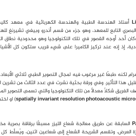
L
أستاذ الهندسة الطبية والهندسة الكهربائية في معهد كاليفو
البصري التابع للمعهد، وهو جزء من قسم أندرو وبيغي تشيرنغ لله
ان أحد أوجه القصور في تلك التكنولوجيا وهو محدودية نطاق التر
دية، إذ إنه عند تركيز الكاميرا على شيء قريب ستكون كل الأشيا
لكنه طبعًا غير مرغوب فيه لمجال التصوير الطبي ثلاثي الأبعاد،
ليل هذا التأثير. وفي ورقة بحثية نشرت في عدد الثالث من تشرين ا
ف الفريق شكلًا معدلًا من تلك التكنولوجيا والتي تسمى التصوير ال
spatially invariant resolution photoacoustic micr
) او اختصا
P
السابقة عن طريق معالجة شعاع الليزر مسبقًا برقاقة بصرية م
ة العرض، وتقسم الشريحة الشعاع إلى شعاعين اثنين، ويُسلَّط كل 