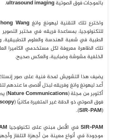
بالموجات فوق الصوتية
ultrasound imaging
.
واخترع تلك التقنية ليهونغ وانغ
ihong Wang
للتكنولوجيا، بمساعدة فريقه في مختبر التصوير 
الطبية في شعبة الهندسة والعلوم التطبيقية. وك
تلك الظاهرة معروفة لكل مستخدمي الكاميرا العا
الخلفية مشوشة وضبابية، والعكس صحيح.
يضيف هذا التشويش لمحة فنية على صور إنستاغرام 
أعد ليهونغ وانغ وفريقه لبذل أقصى ما عندهم لتق
أكتوبر من مجلة (
Nature Communications
) يص
فوق الصوتي ذو الدقة غير المتغيرة مكانيًا (
oscopy
).
SIR
-
PAM
(
SIR-PAM
في الأصل مبني على تكنولوجيا
AM
موجودة في أنواع معينة من أجهزة التلفاز وأجهز