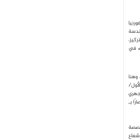
رنيا
ندسة
كيز،
ء في
 وهنا
لأول/
مجهري
رُا بـ
خصصة
شعاع