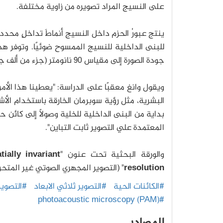
على النسيج المراد تصويره من زاوية مختلفة.
ينتج عبورُ الحزم داخل النسيج أنماطَ تداخلٍ محددة
للبنى الداخلية للنسيج الممسوح ضوئيًا. وتوفر هذه التعديلات مج
جودة الصورة إلى مقياس 90 نانومتر (جزء من ألف جزء من عرض شعرة الإنسان).
ويقول وانغ معقبًا على الدراسة: "يعطينا هذا الأمر
البشرية، مثل رؤية سوبرمان الخارقة باستخدام ال
بداية من البنى الداخلية للخلية وصولًا إلى كائن 
المعتمدة علي التصوير ثابت التباين".
والورقة البحثية تحت عنون "
ially invariant
resolution
" (التصوير المجهري الصوتي غير المتحرك
#الكائنات الحية
#التصوير ثلاثي الابعاد
#التصوير
#photoacoustic microscopy (PAM)