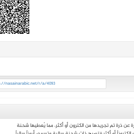
s://nasainarabic.net/r/a/4093
ارة عن ذرة تم تجريدها من الكترون أو أكثر، مما يُعطيها شحنة
لكتروناً أو أكثر فتصبح ذات شحنة سالبة وتسمى أيوناً سالباً