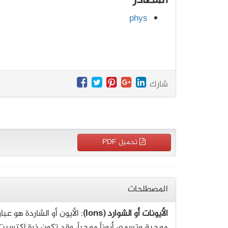
المصادر
phys
شارك
تحميل PDF
المصطلحات
الأيونات أو الشوارد (Ions)
: الأيون أو الشاردة هو عب
موجبة.وتسمى أيوناً موجباً، وقد تكون ذرة اكتسبت ا