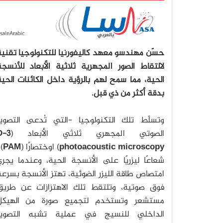
حسّن مهندسو معهد كاليفورنيا للتكنولوجيا تقني
لالتقاط الصور المجهرية ثلاثية الأبعاد للأنسج
الحية، مما سمح لهم بالرؤية داخل الكائنات الحي
بدقة أكثر من ذي قبل.
وتسلّط تلك التكنولوجيا -التي تُدعى التصوير
الصوتي المجهري ثلاثي الأبعاد (
-D
photoacoustic microscopy
) اوختصارًا (
PAM
-
شعاعًا ليزريًا على الأنسجة الحية، وعندما يجر
امتصاص طاقة الليزر الضوئية، تهتز الأنسجة بسرع
فوق صوتية، وتلتقط تلك الاهتزازات عن طريق
مستشعر وتستخدم لتجميع صورة من الهيكل
الداخلي للنسيج في عملية تشبه التصوير