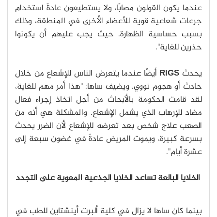
عندما يكون القولون مصابًا، ولا يستطيعون عادةً استخدام
جرعات شعاعية قوية للأعضاء الأخرى في المنطقة، وذلك
بسبب حساسية الظهارة. حيث يجب عليهم أن يكونوا
حذرين للغاية".
يحدث
RIGS
أيضًا عندما يتعرض الناس للإشعاع من خلال
حادث أو هجوم نووي. ويضيف ساها: "هذا أمر مهم للغاية،
لقد قامت الحكومة بالأبحاث من أجل اتخاذ إجراء فعال
مضاد للإرهاب الذي يشمل الإشعاع. والمشكلة هي أنه من
الصعب علاج شخص بعد تعرضه للإشعاع لأن الضرر يحدث
بسرعة كبيرة، ويموت المريض عادةً في غضون سبعة إلى
عشرة أيام".
الخلايا البالعة تساعد الخلايا الجذعية المعوية على التجدد
بينما كان ساها لا يزال في كلية ألبرت أينشتاين للطب في