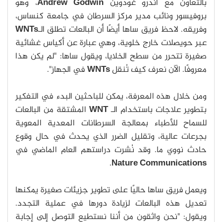
بالتعاون مع أندرو غودوين
Andrew Godwin
، وهو
بروفيسور ونائب مدير مركز السرطان في جامعة كنساس،
وفريقه. لاحظ فريق ساها أيضًا أن البالعات تطلق الـ
WNTs
عبر حويصلات خارج خلوية، وهي عبارة عن أكياس غشائية
صغيرة تتحرر من سطح الخلايا، ويقول ساها: "لم يكن هذا
معروفًا. الآن نعرف كيف تُنقل
WNTs
في الجهاز".
ومن خلال هذه المعرفة، يمكن للباحثين البدء في التفكير
بتطوير علاجات باستخدام الـ
WNT
المشتقة من البالعات
للسماح للأطباء بمعالجة السرطانات المعدية المعوية
بجرعات عالية، وتقليل الضرر الذي يحدث في حال وقوع
حادث نووي ما. وقد نُشرت دراستهم العام الماضي في
.
Nature Communications
ويعمل فريق ساها حاليًا على تطوير جزيئات صغيرة يمكنها
تعديل هذه البالعات لزيادة دورها في عملية التجدد.
ويقول: "نحن واثقون من أننا نستطيع التوصل إلى إجابة