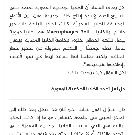
الآن يعرف العلماء أن الخلايا الجذعية المعوية تعتمد على
النسيج الضام لإعادة إنتاج خلايا جديدة، ومن بين الأنواع
المختلفة للخلايا السدويّة، كانت الخلايا البالعة ذات دور
حاسم. والخلايا البالعة
Macrophages
هي خلايا دموية
بيضاء تلتهم الحطام الخلوي، وخاصةً الخلايا المصابة. ويقول
ساها: "نعلم جميعًا أن البلاعم مسؤولة عن تحفيز جهاز
المناعة، ولكننا تعلمنا أنها تساعد أيضاً في نمو الأعضاء
وإصلاحها وتجديدها".
لكن السؤال كيف يحدث ذلك؟
حل لغز تجدد الخلايا الجذعية المعوية
كان السؤال الأول لساها الذي كان قد انتقل بعد ذلك إلى
المركز الطبي في جامعة كنساس، هو ما إذا كانت الخلايا
البالعة هي التي ساعدت الخلايا الجذعية المعوية على
التجدد والتكاثر أم لا. وكان الباحثون قد قرؤوا دراسات تبين