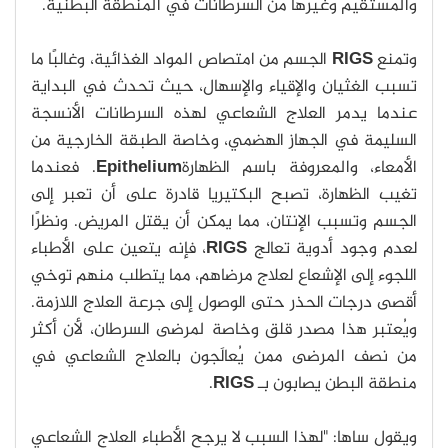
والمستقيم وغيرها من السرطانات في المنطقة البطنية.
وتمنع
RIGS
الجسم من امتصاص المواد الغذائية، وغالبًا ما
تسبب الغثيان والإقياء والإسهال، حيث تحدث في البداية
عندما يدمر العلاج الشعاعي لهذه السرطانات الأنسجة
السليمة في الجهاز الهضمي، وخاصة الطبقة الخارجية من
الأمعاء، والمعروفة باسم الظهارة
Epithelium
. فعندما
تغيب الظهارة، تصبح البكتيريا قادرة على أن تعبر إلى
الجسم وتسبب الإنتان، مما يمكن أن يقتل المريض. ونظرًا
لعدم وجود أدوية تعالج
RIGS
، فإنه يتعين على الأطباء
اللجوء إلى الإشعاع لعلاج مرضاهم، مما يتطلب منهم توخي
أقصى درجات الحذر حتى الوصول إلى جرعة العلاج اللازمة.
ويُعتبر هذا مصدر قلق وخاصة لمرضى السرطان، لأن أكثر
من نصف المرضى ممن يُعالَجون بالعلاج الشعاعي في
منطقة البطن يصابون بـ
RIGS
.
ويقول ساها: "لهذا السبب لا يرجح الأطباء العلاج الشعاعي