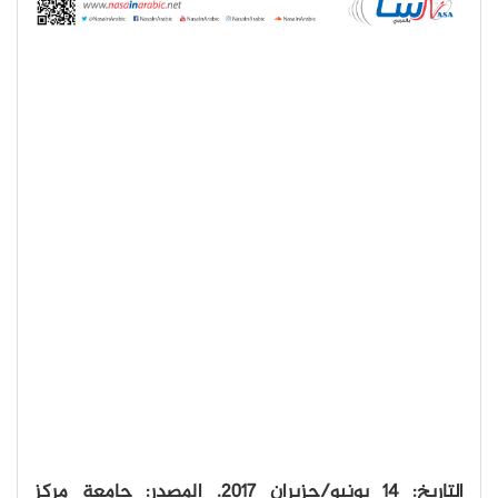
التاريخ: 14 يونيو/حزيران 2017. المصدر: جامعة مركز