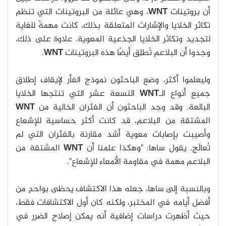
أن بروتينات
WNT
، وهي عائلة من البروتينات التي تنظم
تكاثر الخلايا والإشارات المتعلقة بذلك، كانت مهمةً للغاية
لتجديد وتكاثر الخلايا الجذعية المعوية. علاوة على ذلك،
وجدوا أن البلاعم تُطلِق أيضًا هذه البروتينات
WNT
.
وليعلموا أكثر، وضع الباحثون نموذج الفأر لإيقاف إطلاق
جميع أنواع الـ
WNT
التسعة عشر التي تنتجها الخلايا
البالعة. وقد وجد الباحثون أن الفئران الخالية من
WNT
المشتقة من البلاعم، قد كانت أكثر حساسية للإشعاع
وأصيبت بإصابات معوية أشد مقارنة بالفئران التي لم
تُعالَج. يقول ساها: "وهكذا علمنا أن
WNT
المشتقة من
البلاعم مهمة في مقاومة الأمعاء للإشعاع".
وبالنسبة إلى ساها، جعله هذا الاكتشاف يحظى بواحدٍ من
أفضل أيامه في المختبر، ولكنه كان أول الاكتشافات فقط،
حيث أظهرت دراسات إضافية أنه يمكن إصلاح الضرر في