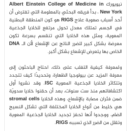
نيويورك
Albert Einstein College of Medicine in
New York
، بدأ فريقه البحثي بالمعلومة التي تفترض أن
أحد أسباب صعوبة علاج
RIGS
هو كون المنطقة البطنية
في الجسم تمتلك معدل تحول مرتفع للخلايا الجذعية
المعوية، ومثل هذه الخلايا التي تنقسم بسرعة تكون
معرضة بشكل كبير للضرر الناتج عن الإشعاع لأن الـ
DNA
الخاص بها يتعرض للإشعاع بشكل أكبر.
ولمعرفة كيفية التغلب على ذلك، احتاج الباحثون إلى
معرفة المزيد عن بيولوجيا الظهارة، وتحديدًا كيف تتجدد
وتتكاثر الخلايا الجذعية المعوية
ISC
. وقد نشروا أول
اكتشافاتهم منذ ست سنوات، بعد أن حقنوا خلايا سدويّة
ضمن فئران مصابة بالإشعاع، وهذه الخلايا
stromal cells
هي خليط من أنواع الخلايا المختلفة التي تشكل النسيج
الضام، ووجدوا أنها تحفز تجديد الخلايا الجذعية المعوية
وتقلل من الضرر الذي تسببه
RIGS
.