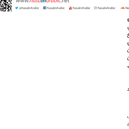
و
ي
ن
،
ة