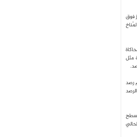
ز فوق
ة المُناخ
حاكاة
ة مثل
صد.
م رصد
الرصد
ة سطح
لحالي