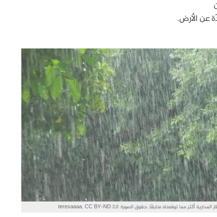
ن
ة عن الأرض.
 أكثر مما توقعناه سابقًا. حقوق الصورة: teresaaaa, CC BY-ND 2.0