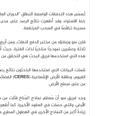
تُسمّى هذه التدفقات الواسعة النطاق "الدوران الع
مسببة تناقُصًا في السحب المرتفعة.
قارن سو وزملاؤه من مختبر الدفع النفاث، ومن أربع
ثلاثة وعشرين نموذجًا مناخيًا لذات الفترة، حيث أ
هذه التي استخدمها فريق البحث هي التحقق من قدرة
شملت البيانات التي استخدمها الباحثون نتائج رصد
الغيوم، وطاقة الأرض الإشعاعية (
CERES
) الفضائي
من على سطح الأرض.
وجد فريق سو أنّ مُعظم نماذج المُناخ قلّلت من 
الأرض، والتي حصلت في العقود الأخيرة، كما أظهرت 
زيادةً أكبر من النماذج الأخرى في الهطول المطري م