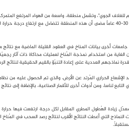
ام للغلاف الجوي"، وتشمل منطقة، واسعة من الهواء المرتفع المتمرك
خط الاستواء، وقد أظهرت نتائج الرصد على مدى 30-40 عاماً مضى أن هذه المنطقة تتضاءل مع ارتفاع درجة حرار
 جامعات أخرى بيانات المناخ في العقود القليلة الماضية مع نتائج م
ن الغاية من استخدام نمذجة المُناخ لعمليات محاكاة ذات آثار رجعيّ
 نماذجهم العددية على إعادة التنبّؤ بالقيم الحقيقية لنتائج الر
 الإشعاع الحراري المُرتد عن الأرض، والذي تم الحصول عليه من نظا
 التابع لناسا، ومن أدوات أخرى للأقمار الصناعية، بالإضافة إلى نتائج 
معدّل زيادة الهُطول المطري المقابل لكل درجة ارتفعت فيها حرار
النماذج التي أعطت النتائج الأقرب لنتائج رصد السحب في المُناخ ا
ستقبلاً.