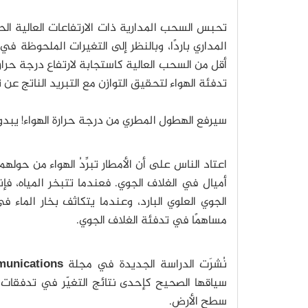
تحبس السحب المدارية ذات الارتفاعات العالية الحر
المداري باردًا، وبالنظر إلى التغيرات الملحوظة ف
أقل من السحب العالية كاستجابة لارتفاع درجة حر
تدفئة الهواء لتحقيق التوازن مع التبريد الناتج عن
سيرفع الهطول المطري من درجة حرارة الهواء! يبدو هذا
اعتاد الناس على أن الأمطار تبرِّدُ الهواء من حو
أميال في الغلاف الجوي. فعندما تتبخر المياه، فإن
الجوي العلوي البارد، وعندما يتكاثف بخار الماء ف
مساهمًا في تدفئة الغلاف الجوي.
نُشرَت الدراسة الجديدة في مجلة
unications
سياقها الصحيح كإحدى نتائج التغيّر في تدفقات ا
سطح الأرض.