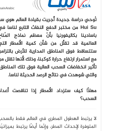
تُوحي دراسة جديدة أُجريت بقيادة العالم هوي س
Hui Su من مختبر الدفع النفاث التابع لناسا ف
باسادينا بكاليفورنيا بأنّ معظم نماذج المُناخ
العالمية قد تقلِّل من شأن كمية الأمطار التي
ستتساقط فوق المناطق المدارية للأرض بالتزامن
مع استمرار ارتفاع حرارة كوكبنا، وذلك لأنها تقلل م
تأثير انخفاضات السحب العالية فوق تلك المناطق
والتي شوهدت في نتائج الرصد الحديثة لناسا.
مهلًا! كيف ستزداد الأمطار إذا تناقصت أعداد
السحب؟
لا يرتبط الهطول المطري في العالم فقط بالسحب
المتوفرة لإحداث المطر، وإنّما أيضًا يرتبط بميزانيّ