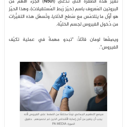
تُغيِّرُ هذه الطَّفرة التى تدعى (
N501
) الجُزءَ الأهَمّ من
البروتين المَعروف باسم (حيّز رَبطِ المُستقبِلات)، وهذا الحيّز
هو أوَّل ما يتلامَس مع سَطح الخَلايا، وتُسهّل هذه التغيُّرات
من دُخولِ الفيروس لجسم الخليَّة.
ويصِفُها لومان قائلًا: "تبدو مهمةً في عملية تكيّف
الفيروس".
سيضع التطعيم الجماعي نوعًا مختلفًا من الضغط على الفيروس لأنه
يجب أن يتغير من أجل إصابة الأشخاص الذين تم تحصينهم . حقوق
الصورة: PA MEDIA