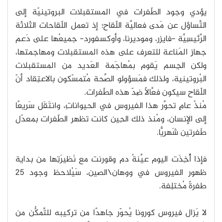
يؤدي وجود الطّفرات في المستقبلات البروتينيّة إلى
التَّساؤل عن مَدى فعاليَّة اللّقاح؛ إذ تعمل اللّقاحات الثَلاثَة
الرَّئيسِيَّة -فايزر، وموديرنا، وأوكسفورد- جميعُها على دَعم
جهازِ المَناعة للتعرف على هذه المستقبلات ومهاجمتها،
ولكن الجِسم يَقوم بمُهاجَمة العَديد من المستقبلات
البُروتينية، ولذلك فمَسؤولو الصِّحة مُتمسّكون بالاعتِقاد أنّ
اللّقاح سيكون فعَّالًا ضِدّ هذه الطّفرات.
مُنذُ عامٍ تحوَّر هذا الفيروس في الحيواناتِ، وانتَقَل سَريعًا
إلى الإنسان، ومُنذ ذلك الحِين كانت تظهر الطّفرات بمعدّل
طَفرتين شَهرِيًّا.
فإذا أُخِذَت اليوم عيِّنةُ دم وقورنت مع نَظيرَتِها من بداية
ظهور الفيروس في ووهان\الصين، سَيُلاحظ وجود 25
طفرةً مُختلِفة.
لا يَزال فيروس كورونا يُحوّر جاهدًا من تركيبه للتَّمكٌّن من