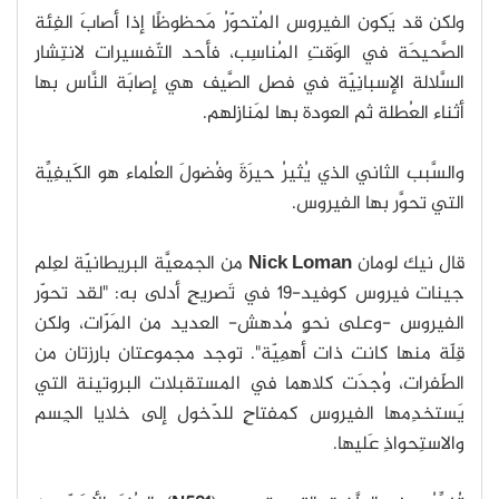
ولكن قد يَكون الفيروس المُتحوّرُ مَحظوظًا إذا أصابَ الفِئة
الصَّحيحَة في الوَقتِ المُناسِب، فأحد التّفسيرات لانتِشارِ
السَّلالة الإسبانِيّة في فصلِ الصَّيف هي إصابَة النَّاس بها
أثناء العُطلة ثم العودة بها لمَنازِلهم.
والسَّبب الثاني الذي يُثيرُ حيرَةَ وفُضولَ العُلماء هو الكَيفِيِّة
التي تحوَّر بها الفيروس.
قال نيك لومان
Nick Loman
من الجمعيَّة البريطانيّة لعِلم
جينات فيروس كوفيد-19 في تَصريحٍ أدلى به: "لقد تحوّر
الفيروس -وعلى نحوٍ مُدهش- العديد من المَرّات، ولكن
قِلّة منها كانت ذات أهمِيّة". توجد مجموعتان بارِزتان من
الطّفرات، وُجدَت كلاهما في المستقبلات البروتينة التي
يَستخدِمها الفيروس كمفتاحٍ للدّخول إلى خلايا الجِسم
والاستِحواذِ عَليها.