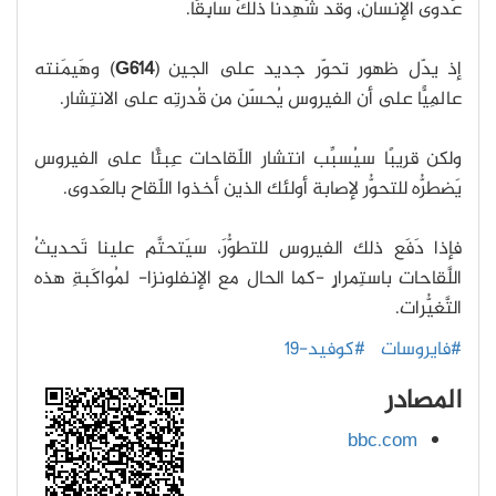
عَدوى الإنسانِ، وقد شَهِدنا ذلكَ سابِقًا.
إذ يدّل ظهور تحوّر جديد على الجين (
G614
) وهَيمَنته
عالمِيًّا على أن الفيروس يُحسّن من قُدرتِه على الانتِشار.
ولكن قريبًا سيُسبِّب انتشار اللّقاحات عِبئًا على الفيروس
يَضطرُّه للتحوُّر لإصابة أولئك الذين أخذوا اللّقاح بالعَدوى.
فإذا دَفَع ذلك الفيروس للتطوُّرَ، سيَتحتَّم علينا تَحديثُ
اللَّقاحات باستِمرارٍ -كما الحال مع الإنفلونزا- لمُواكَبةِ هذه
التَّغيُّرات.
#فايروسات
#كوفيد-19
المصادر
bbc.com