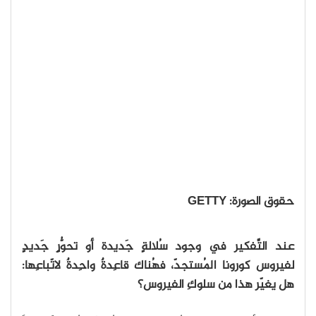
حقوق الصورة: GETTY
عند التَّفكير في وجود سُلالةٍ جَديدة أو تحوُّرٍ جَديدٍ
لفيروس كورونا المُستجدّ، فهُناك قاعِدةٌ واحِدةٌ لاتّباعِها:
هل يغيّر هذا من سلوكِ الفيروس؟