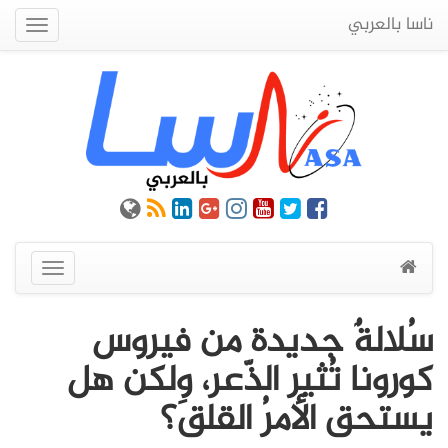
ناسا بالعربي
Quick
Menu
عرض
القائمة
سُلالةٌ جديدة من فيروس
كورونا تُثير الذّعر، ولكن هل
يستحق الأمرُ القلقَ؟