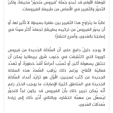
للوَهلة الأولى قد تَبدو جُملَة "فيروس مُتحوّر" مُخيفةً، ولكنَّ
التّحوُّر والتّغيير في الأساس من طَبيعَةِ الفيروسات.
غالبًا ما يتَراوَح هذا التّغيير بين طفرة بسيطٍة لا تأثير لها، أو
أن يحوّر الفيروسُ من تركيبه بِطريقَةٍ تَجعلهُ أكثَر سوءًا في
إصابتِنا بالعَدوى، وأسرع انتشارًا.
لا يوجد دليلٌ دامِغ على أن السُّلالَة الجَديدة من فيروس
كورونا التي اكتُشِفَت في جَنوب شَرق بريطانيا يُمكن أن
تنتَقِل بِسهولَة أكبَر، أو تُسبِّب أعراضًا أشدّ خطورَةً، أو تُهدِّد
فعاليّة اللّقاح، ورَغمَ ذلك يُراقِب العُلماءُ هذه السلالة
الجديدة عن كَثَب لسبَبين: الأوَّل هو تَزايُد أعداد السُّلالةِ
الجَديدَة في المَناطِق كثيرَة الإصابات، ما يوجِب الحَذَر، رغم
أنَّه يُمكن تبرير ذلك بأنّ الفيروس قد يكون لجَأ للتحوُّر
ليُسهِّل من مهمَّة انتشارِه، وبالتالي أدَّى ذَلك إلى زيادة
مُعدّلات العَدوى.