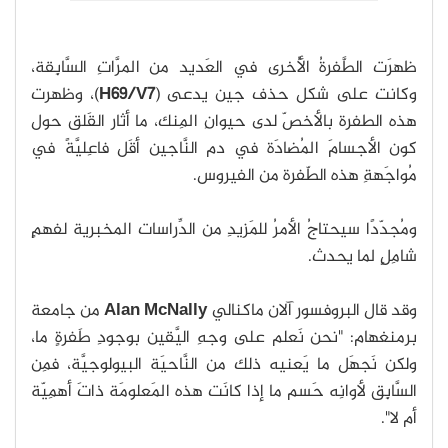
ظهرَت الطَّفرةُ الأُخرى في العَديد من المرَّاتِ السَّابِقة،
وكانت على شكل حذف جين يدعى (
H69/V7
)، وظهرت
هذه الطفرة بالأخصّ لدى حيوانِ المِنك، ما أثار القَلق حول
كون الأجسامَ المُضادَة في دم النَّاجين أقَل فاعِليَّةً في
مُواجَهةِ هذه الطّفرة من الفيروس.
ومُجدّدًا سيحتاجُ الأمرُ للمَزيدِ من الدِّراسات المخبرية لفهمٍ
شامِلٍ لما يحدث.
وقد قال البروفسور آلان ماكنالي
Alan McNally
من جامعة
برمنغهام: "نحن نَعلم على وجهِ اليَّقين بوجودِ طَفرةٍ ما،
ولكن نَجهَل ما يَعنيه ذلك من النَّاحيَة البيولوجيَّة، فمِن
السَّابِق لأوانِه حَسم ما إذا كانَت هذه المَعلومَة ذاتَ أهمِيّة
أم لا".