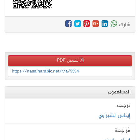
شارك
تحميل PDF
https://nasainarabic.net/r/a/5594
المساهمون
ترجمة
إيناس الشبراوي
مُراجعة