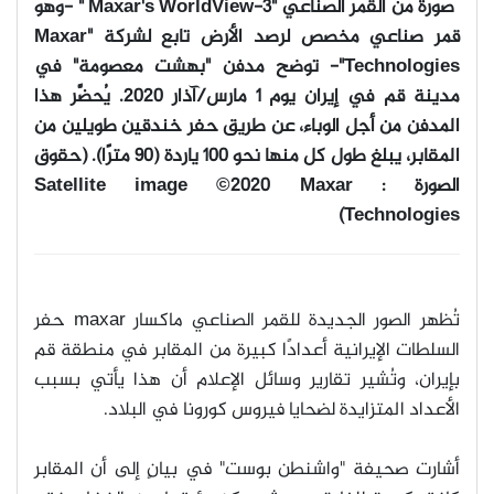
صورة من القمر الصناعي
"Maxar's WorldView-3 " -
وهو
قمر صناعي مخصص لرصد الأرض تابع لشركة
"Maxar
Technologies"-
توضح مدفن "بهشت معصومة" في
مدينة قم في إيران يوم 1 مارس/آذار 2020. يُحضَّر هذا
المدفن من أجل الوباء، عن طريق حفر خندقين طويلين من
المقابر، يبلغ طول كل منها نحو 100 ياردة (90 مترًا)
.
(
حقوق
الصورة
: Satellite image ©2020 Maxar
Technologies)
تُظهر الصور الجديدة للقمر الصناعي ماكسار
maxar
حفر
السلطات الإيرانية أعدادًا كبيرة من المقابر في منطقة قم
بإيران، وتُشير تقارير وسائل الإعلام أن هذا يأتي بسبب
الأعداد المتزايدة لضحايا فيروس كورونا في البلاد
.
أشارت صحيفة "واشنطن بوست" في بيانٍ إلى أن المقابر