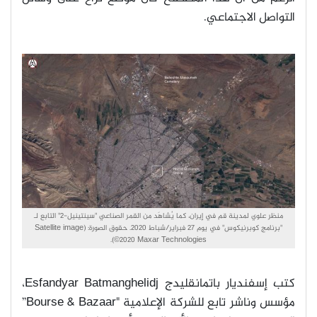
التواصل الاجتماعي
.
منظر علوي لمدينة قم في إيران، كما يُشاهَد من القمر الصناعي "سينتينيل-2" التابع لـ
"برنامج كوبرنيكوس" في يوم 27 فبراير/شباط 2020. حقوق الصورة: (Satellite image
©2020 Maxar Technologies).
كتب إسفندیار باتمانقلیدج
Esfandyar Batmanghelidj
،
مؤسس وناشر تابع للشركة الإعلامية
"Bourse & Bazaar”