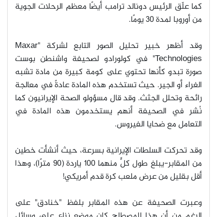
كما علّق الرئيس دونالد ترامب أيضًا معظم الرحلات الجوية
من أوروبا لمدة 30 يومًا
.
وقد أظهر خبير تحليل الصور التابع لشركة
"Maxar
Technologies"
في كولورادو لصحيفة واشنطن بوست
صورة تبدو كأنها تحتوي على كومة كبيرة من مادة تشبه
الغراء أو الجير. حيث تستخدم هذه المادة عادةً في معالجة
رائحة وتحلل الجثث. وقد قال مسؤولو الصحة الإيرانيون كما
نُشر في الصحيفة أنهم يستخدمون هذه المادة في
التعامل مع ضحايا الفيروس
.
وقد تحركت السلطات الإيرانية بسرعة، حيث أنشأت خطين
من المقابر-يبلغ طول كلٍّ منهما 100 ياردة (90 مترًا)، وهذا
أقل بقليل من عرض ملعب كرة قدم أمريكي
!
وعبرت الصحيفة عن هذه المقابر بلفظ "خنادق" على
الرغم من أن هذا المصطلح كان موضع نزاع على وسائل