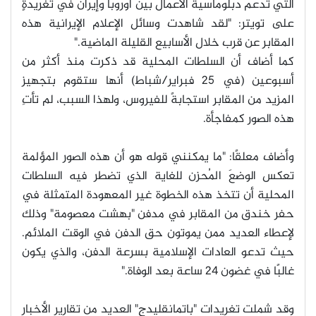
التي تدعم دبلوماسية الأعمال بين أوروبا وإيران في تغريدةٍ
على تويتر: "لقد شاهدت وسائل الإعلام الإيرانية هذه
المقابر عن قرب خلال الأسابيع القليلة الماضية.
"
كما أضاف أن السلطات المحلية قد ذكرت منذ أكثر من
أسبوعين (في 25 فبراير/شباط) أنها ستقوم بتجهيز
المزيد من المقابر استجابةً للفيروس، ولهذا السبب، لم تأتِ
هذه الصور كمفاجأة
.
وأضاف معلقًا: "ما يمكنني قوله هو أن هذه الصور المؤلمة
تعكس الوضعَ المُحزن للغاية الذي تضطر فيه السلطات
المحلية أن تتخذ هذه الخطوة غير المعهودة المتمثلة في
حفر خندق من المقابر في مدفن "بهشت معصومة" وذلك
لإعطاء العديد ممن يموتون حق الدفن في الوقت الملائم.
حيث تدعو العادات الإسلامية بسرعة الدفن، والذي يكون
غالبًا في غضون 24 ساعة بعد الوفاة.
"
وقد شملت تغريدات "باتمانقلیدج" العديد من تقارير الأخبار