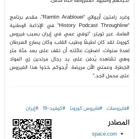
أحبائهم والقيود المفروضة أثناء الدفن
.
وغرد رامتين أربولاي
"Ramtin Arablouei"
، مقدم برنامج
"History Podcast Throughline"
في الإذاعة الوطنية
العامة، عبر تويتر: "توفي عمي في إيران بسبب فيروس
كورونا. لقد كان لطيفًا وطيب القلب، وكان يصارع السرطان
لعدة سنوات. اضطرت عائلته أن تقف على بعد مئة متر
وهي تشاهده يُدفن على يد رجال مرتدين زي المواد
الخِطرة، وعمتي الآن مريضة. أرجوكم خذوا هذا الفيروس
على محمل الجد.
"
#فايروسات
#فايروس كورونا
#كوفيد-19
#إيران
المصادر
space.com