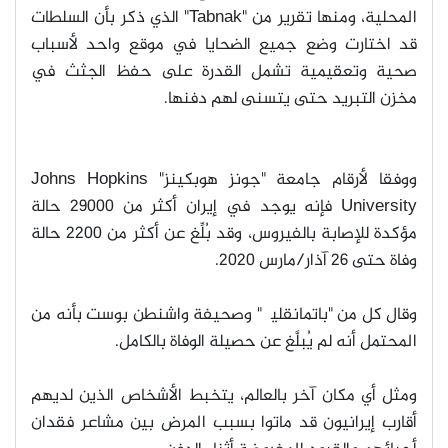
المحلية، ومنها تقرير من
"Tabnak"
الذي ذكر بأن السلطات
قد اختارت وضع جميع الضحايا في موقع واحد لأسباب
صحية وتعقيمية تشمل القدرة على حفظ الجثث في
مخزن التبريد حتى يتسنى لهم دفنها
.
ووفقا لأرقام جامعة "جونز هوبكينز
" Johns Hopkins
University
فإنه يوجد في إيران أكثر من 29000 حالة
مؤكدة للإصابة بالفيروس، وقد بُلِّغ عن أكثر من 2200 حالة
وفاة حتى 26 آذار/مارس 2020.
وقال كل من "باتمانقلیچ" وصحيفة واشنطن بوست بأنه من
المحتمل أنه لم يُبلَّغ عن حصيلة الوفاة بالكامل
.
ومثل أي مكان آخر بالعالم، يتخبط الأشخاص الذين لديهم
أقارب إيرانيون قد ماتوا بسبب المرض بين مشاعر فقدان