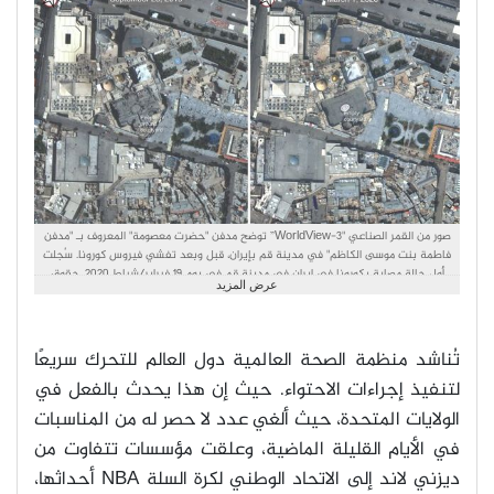
صور من القمر الصناعي "WorldView-3” توضح مدفن "حضرت معصومة" المعروف بـ "مدفن
فاطمة بنت موسى الكاظم" في مدينة قم بإيران، قبل وبعد تفشي فيروس كورونا. سُجلت
أول حالة مصابة بكورونا في إيران في مدينة قم في يوم 19 فبراير/شباط 2020. حقوق
عرض المزيد
الصورة: (Satellite image ©2020 Maxar Technologies).
تُناشد منظمة الصحة العالمية دول العالم للتحرك سريعًا
لتنفيذ إجراءات الاحتواء. حيث إن هذا يحدث بالفعل في
الولايات المتحدة، حيث ألغي عدد لا حصر له من المناسبات
في الأيام القليلة الماضية، وعلقت مؤسسات تتفاوت من
ديزني لاند إلى الاتحاد الوطني لكرة السلة
NBA
أحداثها،