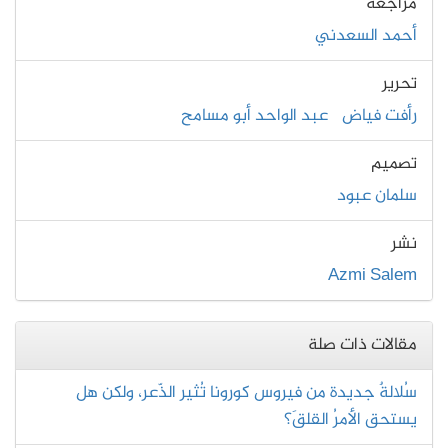
مُراجعة
أحمد السعدني
تحرير
رأفت فياض
عبد الواحد أبو مسامح
تصميم
سلمان عبود
نشر
Azmi Salem
مقالات ذات صلة
سُلالةٌ جديدة من فيروس كورونا تُثير الذّعر، ولكن هل
يستحق الأمرُ القلقَ؟