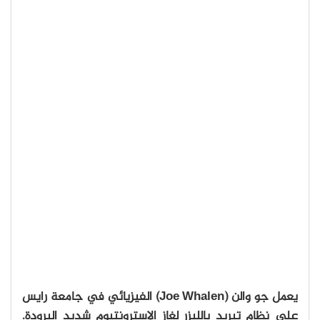
يعمل جو والن (Joe Whalen) الفيزيائي في جامعة رايس
على نظام تبريد بالليزر لغاز الإسترونتيوم شديد البرودة.