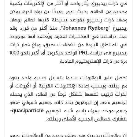
في ذرات ريدبيرغ، يُثار واحد أو أكثر من الإلكترونات بكمية
محددة من الطاقة بحيث تدور بعيدًا عن نواة الذرة. يمكن
وصف ذرات ريدبيرج بقواعد بسيطة كتبها العالم يوهان
ريدبيرغ "
Johannes Rydberg
". منذ أكثر من قرن. وقد
تمت دراستها في المختبرات لعقود ويُعتقد أنها موجودة
في المناطق الباردة من الفضاء السحيق، وبلغ قطر ذرات
ريدبيرغ في دراسة
PRL
الواحد ميكرون، أي أكبر بنحو 1000
مرة من ذرات الإسترونتيوم العادية.
نحصل على البولارونات عندما يتفاعل جسيم واحد بقوة
مع بيئته ويسبب إعادة الإلكترونات القريبة أو الأيونات أو
الذرات ترتيب نفسها لتشكل نوعًا من الطلاء الذي يحمله
الجسيم معه. إن البولارون بحد ذاته جسيم شمولي -فهو
جسم موحد يعرف باسم شبه الجسيم
quasiparticle
-
يتشارك خصائص الجسيم الأصلي وبيئته.
إن بولارونات ريدبيرغ هي صنف جديد من البولارونات يجمع