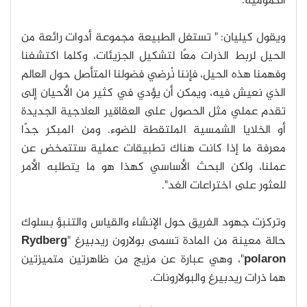
الكمومية.
ويقول كيليان: " تستغل الطبيعة مجموعة أدوات رائعة من
الحيل لربط الذرات معًا لتشكيل الجزيئات، وكلما اكتشفنا
وفهمنا هذه الحيل، فإننا نُرضي فضولنا المتأصل حول العالم
الذي نعيش فيه، ويمكن أن يؤدي في كثير من الأحيان إلى
تقدم عملي مثل الحصول على العقاقير العلاجية الجديدة
أو الخلايا الشمسية الملتقطة للضوء. ومن المبكر جدًا
معرفة ما إذا كانت هناك تطبيقات عملية ستتمخض عن
عملنا، ولكن البحث الأساسي كهذا هو ما يتطلبه الأمر
للعثور على اختراعات الغد".
وتركزت جهود الفريق حول الإنشاء والقياس والتنبؤ بسلوك
حالة معينة من المادة تسمى بولارون ريدبيرغ "
Rydberg
polaron
"، وهي عبارة عن مزيج من ظاهرتين متميزتين
هما ذرات ريدبيرغ والبولارونات.