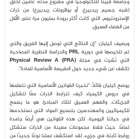
وجامعة فيينا للتكنولوجيا في مشروع مدته عامين لخلق
(شبه جسيم ريدبيرغ، أو بولارونات ريدبيرغ) من ذرات
الإسترونتيوم، التي كانت أكثر برودة بمليون مرة على الأقل
من الفضاء العميق.
ويضيف كيليان: "إن النتائج التي توصل إليها الفريق والتي
تم تلخيصها في دورية
PRL
والدراسة النظرية المصاحبة
التي نُشرت في مجلة
(Physical Review A (PRA
تكشف عن شيء جديد حول الطبيعة الأساسية للمادة".
يوضح كيليان قائلًا: "تخبرنا القوانين الأساسية التي نتعلمها
في دروس الكيمياء كيف تترابط الذرات معًا لتشكيل
الجزيئات، والفهم العميق لتلك المبادئ هو ما يسمح
للكيميائيين والمهندسين بتصنيع المواد التي نستخدمها
في حياتنا اليومية، لكن هذه القوانين هي أيضًا جامدة
تمامًا. حيث فقط مجموعات معينة من الذرات ستشكل
روابط ثابتة في جزيء. لقد استكشف عملنا نوعًا جديدًا من