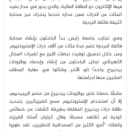
فيها الإلكترون ذو الطاقة العالية، والذي يدور في مدار بعيد
المئات من الذرات ضمن مداره عندما يتحرك عبر سحابة
كثيفة فائقة البردوة.
وفي تجارب جامعة رايس، بدأ الباحثون بإنشاء سحابة
فائقة البردوة تضم عدة مئات من آلاف ذرات الإسترونتيوم.
ومن خلال تنسيق توقيت نبضات الليزر مع تغيرات المجال
الكهربائي، تمكن الباحثون من إنشاء وإحصاء بولارونات
ريدبيرج واحدًا تلو الآخر، وشكلوا في نهاية المطاف
الملايين منها لدراستها.
سابقًا، حصلنا على بولارونات ريدبيرغ من عنصر الريبيديوم،
إلا أن استخدام الإسترونتيوم سمح للفيزيائيين بتبديد
طاقة ذرات ريدبيرغ المغلفة بطريقة كشفت عن خصائص
كونية لم تُشاهد مسبقًا. وقال كيليان أستاذ الفيزياء
والفلك: "أعزو الكثير من المصداقية للنظريين، لقد طوروا