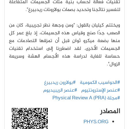
تقنيات فعالة لحساب بنية مئات الجسيمات المتفاعلة
لتفسير نتائجنا وتحديد بصمات بولارونات ريدبيرغ".
ويختتم كيليان بالقول: "ومن وجهة نظر تجريبية، كان من
الصعب جدًا صنع وقياس هذه الجسيمات، إذ بلغ عمر كل
منها بضعة ميكرو ثوانٍ قبل أن تمزقها التصادمات مع
الجسيمات الأخرى. لقد اضطررنا إلى استخدام تقنيات
حساسة للغاية لدراسة هذه الأجسام الهشة وسريعة
الزوال".
#الحواسيب الكمومية
#بولارون ريدبيرغ
#عنصر الإسترونتيوم
#عنصر الريبيديوم
#مجلة (Physical Review A (PRA
المصادر
PHYS.ORG