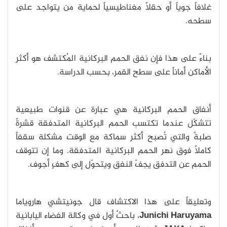
غلافاً جوياً أو حقلاً مغناطيسياً لحماية من يتواجد على
سطحه.
بناءً على هذا فإن نفق الحمم البركانية المُكتشف هو أكثر
الأماكن أماناً على سطح القمر، بحسب الدراسة.
أنفاق الحمم البركانية هي عبارة عن قنوات طبيعية
تتشكّل عندما تكتسب الحمم البركانية المتدفقة قشرةً
صلبةً والتي تُصبح أكثر سماكة مع الوقت مشكلة سقفاً
كاملاً فوق نهر الحمم البركانية المتدفقة. وما إن تتوقف
الحمم عن التدفق يجفّ النفق ويتحوّل إلى كهفٍ أجوف.
وتعليقاً على هذا الاكتشاف قال جونيتشي هاروياما
Junichi Haruyama
، باحثٌ أول في وكالة الفضاء اليابانية