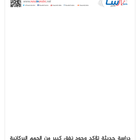
دراسة حديثة تؤكد وجود نفق كبير من الحمم البركانية