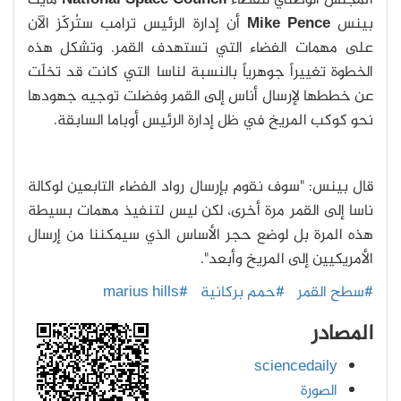
المجلس الوطني للفضاء
National Space Council
مايك
بينس
Mike Pence
أن إدارة الرئيس ترامب ستُركّز الآن
على مهمات الفضاء التي تستهدف القمر. وتشكل هذه
الخطوة تغييراً جوهرياً بالنسبة لناسا التي كانت قد تخلّت
عن خططها لإرسال أناس إلى القمر وفضلت توجيه جهودها
نحو كوكب المريخ في ظل إدارة الرئيس أوباما السابقة.
قال بينس: "سوف نقوم بإرسال رواد الفضاء التابعين لوكالة
ناسا إلى القمر مرة أخرى، لكن ليس لتنفيذ مهمات بسيطة
هذه المرة بل لوضع حجر الأساس الذي سيمكننا من إرسال
الأمريكيين إلى المريخ وأبعد".
#سطح القمر
#حمم بركانية
#marius hills
المصادر
sciencedaily
الصورة