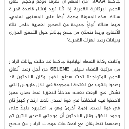
جاكسا
JAXA
: "من المهم أن نعرف موقع وحجم أنفاق
الحمم البركانية القمرية إذا كُنا نريد إنشاء قاعدة قمرية
هناك. هذه المعرفة مهمة أيضاً على المستوى العلمي،
فربما هناك أنواعٌ جديدة من الصخور القمرية داخل تلك
الأنفاق، وربما نتمكّن من جمع بياناتٍ حول التدفق الحراري
وبيانات رصد الهزات القمرية".
وكانت وكالة الفضاء اليابانية جاكسا قد حلّلت بيانات الرادار
من مركبة الفضاء سيلين
SELENE
من أجل رصد أنفاق
الحمم المتواجدة تحت سطح القمر. وكان الباحثون قد
رصدوا بالقرب من الفتحة الموجودة في تلال ماريوس (التي
تشكل في الوقت نفسه مدخلاً للنفق) نمط صدى مميز
لاحظوا فيه انخفاضاً في قوة الصدى تلاها ارتفاع كبيرٌ ثانٍ
في قوة الصدى (قمة أخرى) وهو ما اعتبروه دليلاً على
وجود النفق. وقال الباحثون أن موجتي الصدى اللتين تم
رصدهما تتطابقان مع انعكاسات موجات الرادار عن سطح