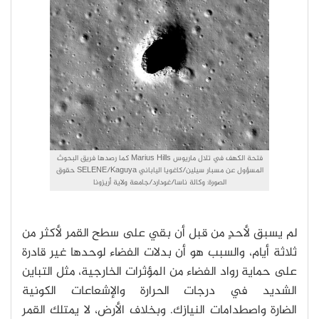
فتحة الكهف في تلال ماريوس Marius Hills كما رصدها فريق البحوث
المسؤول عن مسبار سيلين/كاغويا الياباني SELENE/Kaguya حقوق
الصورة: وكالة ناسا/غودارد/جامعة ولاية أريزونا
لم يسبق لأحدٍ من قبل أن بقي على سطح القمر لأكثر من
ثلاثة أيام، والسبب هو أن بدلات الفضاء لوحدها غير قادرة
على حماية رواد الفضاء من المؤثرات الخارجية، مثل التباين
الشديد في درجات الحرارة والإشعاعات الكونية
الضارة واصطدامات النيازك. وبخلاف الأرض، لا يمتلك القمر