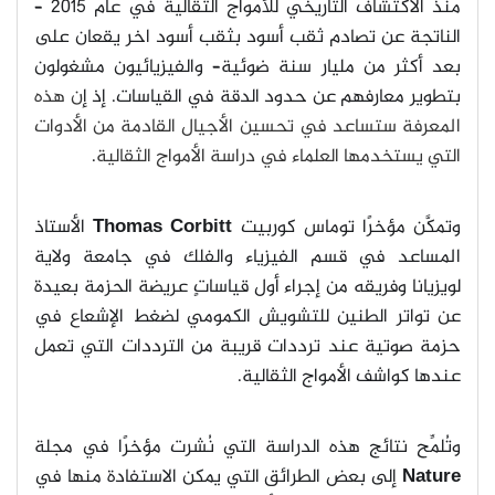
منذ الاكتشاف التاريخي للأمواج الثقالية في عام 2015 –
الناتجة عن تصادم ثقب أسود بثقب أسود اخر يقعان على
بعد أكثر من مليار سنة ضوئية– والفيزيائيون مشغولون
بتطوير معارفهم عن حدود الدقة في القياسات. إذ إ
ن هذه
المعرفة ستساعد في تحسين الأجيال القادمة من الأدوات
التي يستخدمها العلماء في دراسة الأمواج الثقالية
.
وتمكَّن مؤخرًا توماس كوربيت
Thomas Corbitt
الأستاذ
المساعد في قسم الفيزياء والفلك في جامعة ولاية
لويزيانا وفريقه من إجراء أول قياساتٍ عريضة الحزمة بعيدة
عن تواتر الطنين للتشويش الكمومي لضغط الإشعاع في
حزمة صوتية عند ترددات قريبة من الترددات التي تعمل
عندها كواشف الأمواج الثقالية.
وتُلمِّح نتائج هذه الدراسة التي نُشرت مؤخرًا في مجلة
Nature
إلى بعض الطرائق التي يمكن الاستفادة منها في