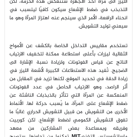
الليزر الى مرآة أحد الأجهزة ستنعكس هذه الحزمة، لكن
التذبذب في ضغط الإشعاع سيكون كافيًا ليتسبب في
انحناء الرافعة، الأمر الذي سينجم عنه اهتزاز المرآة وهو ما
سيعني توليد التشويش
.
تستخدم مقاييس التداخل الخاصة بالكشف عن الأمواج
الثقالية ليزرات بأعلى استطاعة ممكنة لتخفيف الارتياب
الناتج عن قياس الفوتونات ولزيادة نسبة الإشارة الى
الضجيج. تُفيد هذه الاستطاعات الكبيرة لأشعة الليزر في
زيادة الدقة في تحديد الموقع، لكنها تزيد في المقابل من
أثر الراصد، وهو الارتياب الحاصل في عدد الفوتونات
المنعكسة عن المرآة التي تتأثر بالذبذبات الناشئة عن
ضغط الإشعاع على المرآة، ما يُسبب حركة لها. الأنماط
الأخرى من التشويش من قبيل التشويش الحراري غالبًا ما
تفوق التشويش الكمومي لضغط الإشعاع. لكن كوربيت
وفريقه وبمساعدة بعض المشاركين من معهد
ماساتشوستس التفني
MIT
تمكنوا من تجاوزها. ستصبح