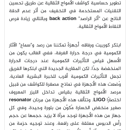
تطوير حساسية كواشف الأمواج الثقالية عن طريق تحسين
التقنيات المستخدمة في التخفيف من أثر عدم الدقة
الناتج عن "أثر الراصد
"
back action
وبالتالي زيادة فرص
التقاط الأمواج الثقالية
.
ابتكر كوربيت ورفاقه أجهزةً تمكننا من رصد و"سماع" الآثار
الكمومية في درجة حرارة الغرفة، ففي الغالب يكون من
الأسهل قياس التأثيرات الكمومية عند درجات الحرارة
المنخفضة جدًا. لكن المقاربة الجديدة التي ابتكرها الفريق
تجعل التأثيرات الكمومية أقرب للخبرة البشرية العادية.
وُضعت هذه الأجهزة في نماذج مصغرة للكواشف من قبيل
مرصد الأمواج الثقالية بقياس تداخل الليزر المعروف
اختصارًا
LIGO
.
وتتألف هذه الأجهزة من مِرنان
resonator
صغير منخفض الخسارة مُكوَّن من بلورة وحيدة، وفي كل
جهاز من هذه الأجهزة توجد مرآة لا يزيد حجمها عن حجم
رأس الدبوس معلقة على رافعة. وعند توجيه حزمة من