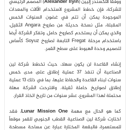
ووفقا لألكسندر إليين (
Alexander Ilyin
) المصمم الرئيسي
للشركة، فإن خطط المشروع لاستخدام الآلات والمعدات
الموجودة يمكن أن تتم في غضون السنوات الخمس
المقبلة، مثل نسخة حديثة من صاروخ Angara الثقيل،
والذي يمكن أن يستخدم كصاروخ حامل. وتفكر الشركة أيضا
باستخدام مرحلة Fregat التابعة لصاروخ Soyuz كأساس
لتصميم وحدة الهبوط على سطح القمر.
إنشاء القاعدة لن يكون سهلا، حيث تخطط شركة لين
الصناعية أن تنفذ 37 عملية إطلاق على مدى خمس
سنوات لبناء القاعدة والحفاظ عليها، بما في ذلك 13 عملية
إطلاق لصواريخ حاملة ثقيلة. واقترحت الشركة مهلة
محتملة لهذا المشروع، عشر سنوات من تاريخ اتخاذ القرار.
كما هو الحال مع مهمة
Lunar Mission One
، فقد
اختارت شركة لين الصناعية القطب الجنوبي للقمر موقعاً
للمستعمرة، فالبقعة المختارة عبارة عن مساحة مسطحة