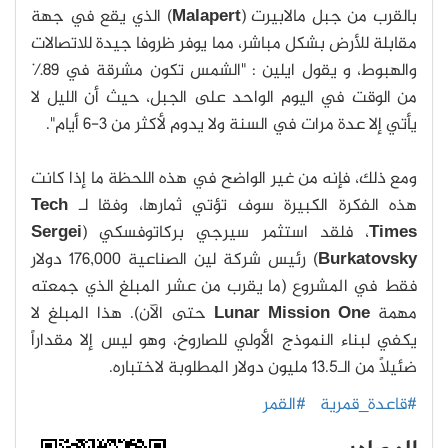
بالقرب من جبل مالابيرت (
Malapert
) الذي يقع في جهة
مقابلة للأرض بشكل مباشر، مما يوفر ظروفا جيدة للاتصالات
والهبوط، و يقول ايلين : "الشمس تكون مشرقة في 89٪
من الوقت في اليوم الواحد على الجبل، حيث أن الليل لا
يأتي إلا عدة مرات في السنة ولا يدوم لأكثر من 3-6 أيام".
ومع ذلك، فإنه من غير الواضح في هذه اللحظة ما إذا كانت
هذه الفكرة الكبيرة سوف تؤتي ثمارها، وفقا لـ
Tech
Times
، فلقد استثمر سيرجي بركاتوفسكي (
Sergei
Burkatovsky
) رئيس شركة لين الصناعية 176,000 دولار
فقط في المشروع (ما يقرب من عشر المبلغ الذي جمعته
مهمة
Lunar Mission One
حتى الآن). هذا المبلغ لا
يكفي لبناء النموذج الأولي للصاروخ، وهو ليس إلا مقداراً
ضئيلاً من الـ13.5 مليون دولار المطلوبة لاختباره.
#قاعدة_قمرية
#القمر