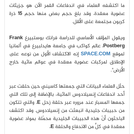
ما اكتشفه العلماء في اندفاعات القمر الآن هو جزيئات
عضوية معقدة، وقد بلغ حجم بعض منها حجم
15
ذرة
كربون مجتمعة على الأقل.
ويقول المؤلف الأساسي للدراسة فرانك بوستبيرغ
Frank
Postberg
، عالم كواكب في جامعة هايدلبيرغ في ألمانيا
لموقع
SPACE.COM
إنه الاكتشاف الأول من نوعه على
الإطلاق لمركبات عضوية معقدة في عوالم مائية خارج
الأرض".
حلّل العلماء البيانات التي جمعتها كاسيني حين حلقت عبر
أحد اندفاعات إنسيلادوس المائية، بالإضافة إلى تلك التي
جمعها المسبار عند مروره عبر حلقة زحل
E
، والتي تتكون
من حبيبات جليدية انبعثت من إنسيلادوس. وقد اكتشف
الباحثون أنّ هذه الحبيبات الجليدية محمّلة بمواد عضوية
معقدة في كلٍّ من الاندفاع والحلقة
E.