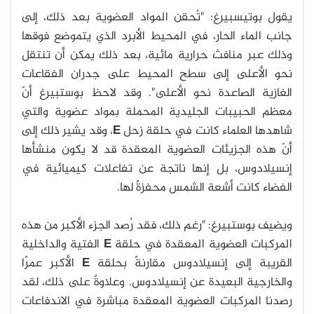
يقول بوتيسبيرغ: "تُحقن المواد العضوية بعد ذلك، إلى
جانب الماء الحار، في المحيط الأبرد الذي يتموضع فوقها
وذلك عبر منافث حرارية مائية، بعد ذلك يمكن أن تنتقل
نحو الأعلى إلى سطح المحيط على جدران الفقاعات
الغازية الصاعدة نحو الأعلى". وقد لاحظ بوستبيرغ أنّ
معظم الحبيبات الجليدية المحملة بمواد عضوية والتي
شاهدها العلماء كانت في حلقة زحل
E
، وقد يشير ذلك إلى
أنّ هذه الجزيئات العضوية المعقدة قد لا يكون منشأها
إنسيلادوس، بل إنها ناتجة عن تفاعلات كيميائية في
الفضاء كانت أشعة الشمس محفزةً لها.
ويضيف بوستبيرغ: "رغم ذلك، فقد رُصد الجزء الأكبر من هذه
المركبات العضوية المعقدة في حلقة
E
الفتية والداخلية
القريبة إلى إنسيلادوس مقارنةً بحلقة
E
الأكبر عمرًا
والخارجية البعيدة عن إنسيلادوس. وعلاوةٌ على ذلك، لقد
رصدنا المركبات العضوية المعقدة مباشرة في الاندفاعات