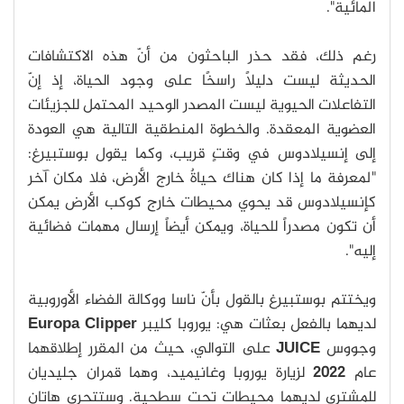
المائية".
رغم ذلك، فقد حذر الباحثون من أنّ هذه الاكتشافات
الحديثة ليست دليلاً راسخًا على وجود الحياة، إذ إنّ
التفاعلات الحيوية ليست المصدر الوحيد المحتمل للجزيئات
العضوية المعقدة. والخطوة المنطقية التالية هي العودة
إلى إنسيلادوس في وقتٍ قريب، وكما يقول بوستبيرغ:
"لمعرفة ما إذا كان هناك حياةٌ خارج الأرض، فلا مكان آخر
كإنسيلادوس قد يحوي محيطات خارج كوكب الأرض يمكن
أن تكون مصدراً للحياة، ويمكن أيضاً إرسال مهمات فضائية
إليه".
ويختتم بوستبيرغ بالقول بأنّ ناسا ووكالة الفضاء الأوروبية
لديهما بالفعل بعثات هي: يوروبا كليبر
Europa Clipper
وجووس
JUICE
على التوالي، حيث من المقرر إطلاقهما
عام
2022
لزيارة يوروبا وغانيميد، وهما قمران جليديان
للمشتري لديهما محيطات تحت سطحية. وستتحرى هاتان