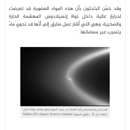
وقد خمّن الباحثون بأن هذه المواد العضوية قد تعرضت
لحرارةٍ عالية داخل نواة إنسيلادوس المهشمة الحارة
والصخرية، وهي التي أشار عمل سابق إلى أنّها قد تحوي ماءً
يتسرب عبر مساماتها.
قمر زحل إنسيلادوس إلى المركز من يمين الصورة وهو يقذف موادًا داخل
حلقة زحل E. حقوق الصورة: NASA/JPL/Space Science Institute