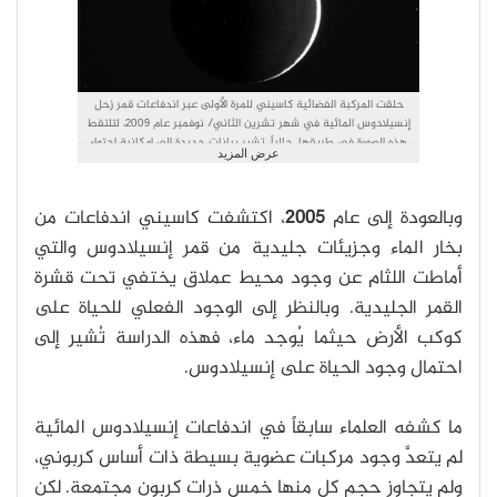
حلقت المركبة الفضائية كاسيني للمرة الأولى عبر اندفاعات قمر زحل
إنسيلادوس المائية في شهر تشرين الثاني/ نوفمبر عام 2009، لتلتقط
هذه الصورة في طريقها. حالياً، تشير بيانات جديدة إلى إمكانية احتواء
عرض المزيد
هذه الاندفاعات على جزيئاتٍمن مركباتٍ عضوية معقدة ذات أساس
كربوني. حقوق الصورة: NASA/JPL/Space Science Institute
وبالعودة إلى عام
2005
، اكتشفت كاسيني اندفاعات من
بخار الماء وجزيئات جليدية من قمر إنسيلادوس والتي
أماطت اللثام عن وجود محيط عملاق يختفي تحت قشرة
القمر الجليدية. وبالنظر إلى الوجود الفعلي للحياة على
كوكب الأرض حيثما يُوجد ماء، فهذه الدراسة تُشير إلى
احتمال وجود الحياة على إنسيلادوس.
ما كشفه العلماء سابقاً في اندفاعات إنسيلادوس المائية
لم يتعدَّ وجود مركبات عضوية بسيطة ذات أساس كربوني،
ولم يتجاوز حجم كل منها خمس ذرات كربون مجتمعة. لكن