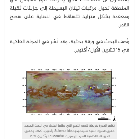
يعتقدون أن التفاعلات التي يحركها ضوء الشمس في
المنطقة تحول مركبات تيتان البسيطة إلى جزيئات ثقيلة
ومعقدة بشكل متزايد تتساقط في النهاية على سطح
القمر.
وُصف البحث في ورقة بحثية، وقد نُشر في المجلة الفلكية
في 15 تشرين الأول/أكتوبر.
تظهر الصورة خريطة للحفر التسع التي حللها العلماء في البحث الجديد.
حقوق الصورة: السيد سليمانيدو Solomonidou وآخرون، 2020. وحقوق
الخريطة فالخلفية للسيد لي موليك Le Mouélic وآخرون، 2019.