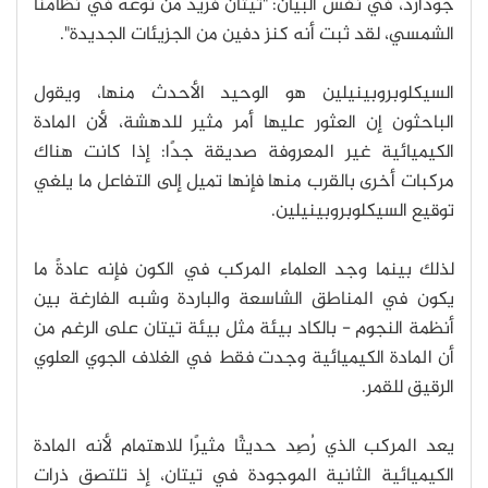
جودارد، في نفس البيان: "تيتان فريد من نوعه في نظامنا
الشمسي، لقد ثبت أنه كنز دفين من الجزيئات الجديدة".
السيكلوبروبينيلين هو الوحيد الأحدث منها، ويقول
الباحثون إن العثور عليها أمر مثير للدهشة، لأن المادة
الكيميائية غير المعروفة صديقة جدًا: إذا كانت هناك
مركبات أخرى بالقرب منها فإنها تميل إلى التفاعل ما يلغي
توقيع السيكلوبروبينيلين.
لذلك بينما وجد العلماء المركب في الكون فإنه عادةً ما
يكون في المناطق الشاسعة والباردة وشبه الفارغة بين
أنظمة النجوم - بالكاد بيئة مثل بيئة تيتان على الرغم من
أن المادة الكيميائية وجدت فقط في الغلاف الجوي العلوي
الرقيق للقمر.
يعد المركب الذي رُصِد حديثًا مثيرًا للاهتمام لأنه المادة
الكيميائية الثانية الموجودة في تيتان، إذ تلتصق ذرات