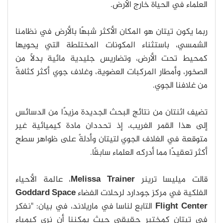
العلماء في الحياة خارج الأرض.
ربما يكون تيتان هو المكان الأكثر شبهًا بالأرض في نظامنا
الشمسي، باستثناء المكونات المختلطة التي يحويها
كمحيط تحت الأرض، وتضاريس جليدية مائية بدلًا من
الصخور، وأمطار المركبات العضوية، وغلاف جوي أكثر كثافةً
من غلافنا الجوي.
تضيف اثنتان من نتائج البحث الجديدة مزيدًا من الدسائس
إلى هذا القمر الغريب، إذ تحددان مادة كيميائية غير
متوقعة في الغلاف الجوي لتيتان وأدلةً على ظواهر سطح
أكثر تعقيدًا مما أدركه العلماء سابقًا.
قالت ميليسا ترينر
Melissa Trainer
، عالمة الأحياء
الفلكية في مركز جودارد لرحلات الفضاء
Goddard Space
Flight Center
التابع لناسا في ماريلاند، في بيان: "نفكر
في تيتان كمختبر حقيقي حيث يمكننا أن نرى كيمياء