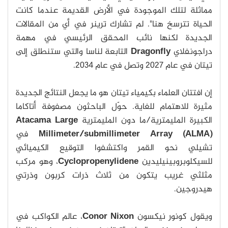
مماثلة لتلك الموجودة في الأرض القديمة عندما كانت
الحياة تترسخ هنا". لم تشارك ترينر في أي من المقالات
الجديدة لكنها نائب المحقق الرئيسي في مهمة
دراجونفلاي
Dragonfly
التابعة لناسا والتي ستنطلق إلى
تيتان في عام 2027 وتصل في عام 2034.
إن افتتان العلماء بكيمياء تيتان هو ما يجعل النتائج الجديدة
مثيرة للاهتمام للغاية. حوّل الباحثون مصفوفة أتاكاما
الكبيرة المليمترية/ما دون المليمترية
Atacama Large
Millimeter/submillimeter Array (ALMA)
في
تشيلي نحو القمر واكتشفوا التوقيع الكيميائي
للسيكلوبروبينيليدين
Cyclopropenylidene
، وهو مركب
مثلثي غريب يتكون من ثلاث ذرات كربون وذرتي
هيدروجين.
ويقول كونور نيكسون
Conor Nixon
، عالم الكواكب في