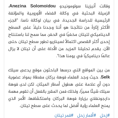
وقالت أنيزينا سولومونيدو
Anezina Solomoidou
،
الزميلة البحثية في وكالة الفضاء الأوروبية والمؤلفة
الرئيسية للدراسة الجديدة، في بيان لوكالة ناسا: "الجزء
الأكثر إثارةً من نتائجنا هو أننا وجدنا دليلًا على السطح
الديناميكي لتيتان مخفيًا في الحفر، مما سمح لنا باستنتاج
إحدى أكثر القصص اكتمالًا لسيناريو تطور سطح تيتان حتى
الآن. يقدم تحليلنا المزيد من الأدلة على أن تيتان لا يزال
عالمًا ديناميكيًا في يومنا هذا".
من بين المواقع التي درسها الباحثون موقع يدعى سيلك
Selk
، حيث وجد العلماء فوهة بركان مغطاة بمواد عضوية
دون أي علامة على هطول أمطار الميثان. لكن لدى فوهة
سيلك شيئًا مميزًا، ولذلك فمن المقرر بالفعل أن تقوم مهمة
دارجونفلاي بزيارة فوهة البركان واستكشافها، الأمر الذي
يمنح العلماء رؤية أفضل لما يحدث على سطح تيتان.
#زحل
#أقمار زحل
#قمر تيتان