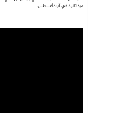
مرة ثانية في آب/أغسطس.