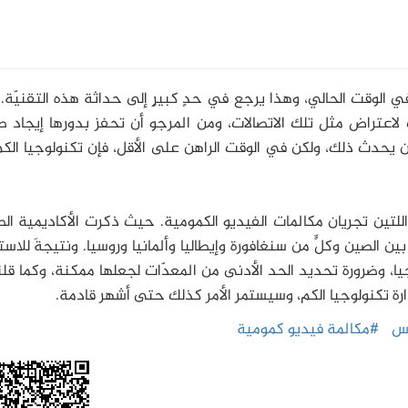
ق في الوقت الحالي، وهذا يرجع في حدٍ كبيرٍ إلى حداثة هذه التقنيّة
عتراض مثل تلك الاتصالات، ومن المرجو أن تحفز بدورها إيجاد طر
 أن يحدث ذلك، ولكن في الوقت الراهن على الأقل، فإن تكنولوجيا ال
للتين تجريان مكالمات الفيديو الكمومية. حيث ذكرت الأكاديمية ال
 الصين وكلٍّ من سنغافورة وإيطاليا وألمانيا وروسيا. ونتيجةَ للاس
ا، وضرورة تحديد الحد الأدنى من المعدّات لجعلها ممكنة، وكما قل
تكنولوجيا الكم، وسيستمر الأمر كذلك حتى أشهر قادمة.
س
#مكالمة فيديو كمومية