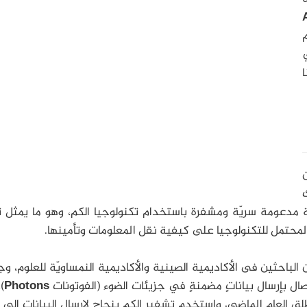
ا
ن
 مدعومة سريّة ومشفرة باستخدام تكنولوجيا الكم، وهو ما يمثل ت
 المحتمل للتكنولوجيا على كيفية نقل المعلومات وتأمينها.
 الباحثين فى الأكاديمية الصينية والأكاديمية النمساويّة للعلوم، و
ل بإرسال بياناتٍ مضمنةٍ في جزيئات الضوء (الفوتونات
Photons
)،
ِق العام الماضي، واستخدم تشفير الكم بنجاح لإرسال البيانات إلى 