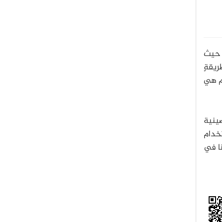
. حيث
يقةٍ
كم هي
صينية
تخدام
نا في