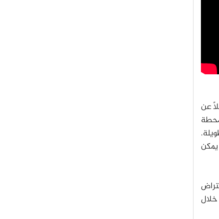
ًا عن
محطة
ويلة.
يمكن
تراض
 خلال