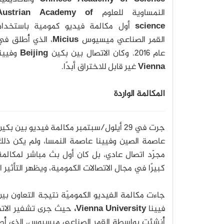
النمساوية للعلوم
Austrian Academy of
science
أول مكالمة فيديو كمومية باستخدام
القمر الصناعي ميسيوس
Micius
، الذي أُطلق في
عام 2016. وكان الاتصال بين بكين
Beijing
وفيين
Vienna
غير قابل للاختراق أبدًا.
المكالمة الواردة
جرت في 29 أيلول/سبتمبر مكالمة فيديو بين بكي
عاصمة الصين وفيينا عاصمة النمسا، ولم يكن ذلك
مجرّد اتصال عادي، بل كان أول بث مباشر لمكالمة
كبيرًا في مجال الاتصالات الكمومية، ويظهر التأثير
جاءت مكالمة الفيديو الكموميّة نتيجة التعاون بين
فيينا
Vienna University،
حيث جرى تشفير الاتصا
أُنشِئت بواسطة القمر الصناعي ميسيوس، الذي أُطل