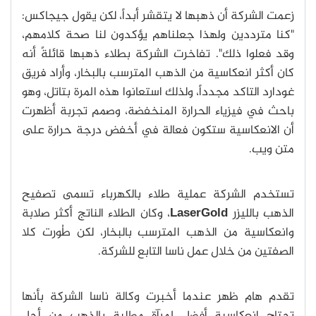
زعمت الشركة أن ذهبها لا يتقشر أبداً، لكن يقول جيجاكس:
"كنا مترددين ولهذا جعلناهم يؤكدون لنا صحة كلامهم،
وقد فعلوا ذلك". تفاخرت الشركة بطلاء ذهبها قائلةً أنه
كان أكثر انعكاسية من الذهب المترسب بالبخار، وأراد فريق
غودارد التاكد مجدداً، ولذلك استعانوا هذه المرة بتاتل، وهو
باحث في فيزياء الحرارة المنخفضة، وصمم تجربة أظهرت
أن الانعكاسية ستكون فعالة في أخفض درجة حرارة على
متن ويب.
تستخدم الشركة عملية طلاء بالكهرباء تسمى تصفيح
الذهب بالليزر
LaserGold
، وكان الطلاء الناتج أكثر صلابة
وانعكاسية من الذهب المترسب بالبخار، لكن طُورت كلا
الصفتين من خلال عمل ناسا التابع للشركة.
تقدم هام ظهر عندما أخبرت وكالة ناسا الشركة بأنها