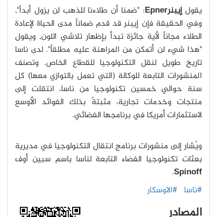
يقول
إيبنرEpner
: "ضمنا أن طلاءنا للذهب لن يزول أبداً",
وفي الحقيقة فإن إيبنر قد قدم ضماناً مدى الحياة لإعادة
الطلاء مجاناً لأية جائزة تبدأ بإظهار تلاشي اللون, ويقول
"هذا شيء لن أتمكن من المراهنة عليه مطلقاً". لدى ناسا
تاريخ طويل لنقل التكنولوجيا للقطاع الخاص. وتصنف
المنشورات التابعة للوكالة (التي تعمل بالتوازي معها) كل
سنة حوالي خمسين تكنولوجيا من ناسا، انتقلت إلى
منتجات وخدمات تجارية، مثبتةً بذلك الفوائد الأوسع
لاستثمارات أمريكا في برنامجها الفضائي.
ويُشار إلى منشورات برنامج انتقال التكنولوجيا في مديرية
بعثات تكنولوجيا الفضاء التابعة لناسا باسم سبين أوف
.
Spinoff
#ناسا
#الاوسكار
المصادر