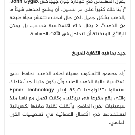
يقول المهندس في غودارد جون جيجاكس
John Gygax
:
"رأينا ذلك كثيراً على مر السنين، أن يطلي أحدهم شيئاً ما
بالذهب بشكل جميل، لكن حال انحناءه تتقشر فجأة طبقة
من الذهب"، لا يقلل ذلك الانعكاسية فحسب، بل يمكن
للرقائق المتفتتة أن تتداخل في الآلات الحساسة.
جيد بما فيه الكفاية للمريخ
أراد مصممو التلسكوب وسيلة لطلاء الذهب، تحافظ على
انعكاسية عالية للذهب الصلب وأن يكون متيناً جداً، فلذلك
استعانوا بتكنولوجيا شركة إيبنر
Epner Technology
والتي يقع مقرها في بروكلين، وكانت تعمل مع ناسا منذ
سبعينيات القرن الماضي، وأتقنت تقنية طلائها الكهربائية
لتستخدمها في الأعمال الفضائية في تسعينيات القرن
الماضي.