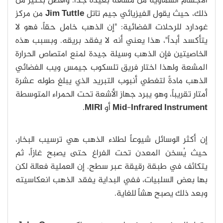
الأجسام السماوية من مسافة بعيدة جداً. وأفضل بكثير من
ذلك، حيث يقول الفيزيائي جيم تاتل
Jim Tuttle
من مركز
غودارد للرحلات الفضائية: "إن الذهب خامل حقاً، فهو لا
يتأكسد أبداً"، هذا يعني أنه لا يفقد بريقه. وبسبب هذه
الخاصيتين فإن الذهب وسيلة جيدة لمنع امتصاص الحرارة
المشعة ولهذا اختار فريق تلسكوب جيمس ويب الفضائي
الذهب مادةً لتغطي أنبوب التبريد الذي يبلغ طوله عشرة
أمتار تقريباً، وهو يبرد جهاز الأشعة تحت الحمراء المتوسطة
Infrared Instrument
-
Mid
أو
MIRI
.
إن أكثر الوسائل شيوعاً لطلاء الذهب هي ترسيب البخار،
حيث يُسخن المعدن تحت الفراغ حتى يصبح غازاً، ثم
يتكاثف في طبقة رقيقة عبر سطح. إن العملية فعالة لكن
بها بعض السلبيات، ففي البداية يفقد الذهب انعكاسيته
وبعد ذلك يصبح هشاً للغاية.