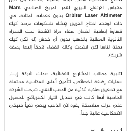
تحتاج انعكاسية أفضل لمرآة مطلية بالذهب من أجل
مقياس الارتفاع الليزري لقمر المريخ الصناعي
Mars
Orbiter Laser Altimeter
بدون فقدانه المتانة. في
ذات الوقت، احتاج الفريق لإنشاء تلسكوبات مرصد كيك
قساوةً إضافية، لضمان صفاء مرآة الأشعة تحت الحمراء
الثانوية المطلية بالذهب بدون أي خدش (لم تكن كيك
بعثة لناسا لكن انضمت وكالة الفضاء لاحقاً إليها بصفة
شريك).
لتلبية مطالب المشاريع الفضائية، عدلت شركة إيبنر
عمليات إضافة الخصائص، لتأمين أعلى انعكاسية محتملة
مع تحقيق صلابة ثلاثية من الذهب النقي. شرحت الشركة
الخاصية أنها كانت في تعديل التيار الكهربائي للحصول
على ذرات متلاصقة بقوة لأن الذهب يبقى نقياً فتبقى
الانعكاسية عالية جداً.