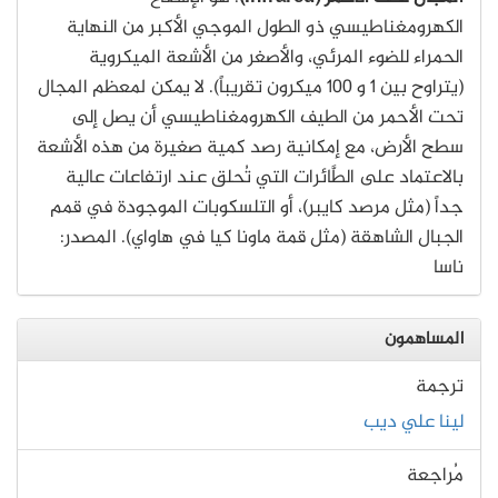
الكهرومغناطيسي ذو الطول الموجي الأكبر من النهاية
الحمراء للضوء المرئي، والأصغر من الأشعة الميكروية
(يتراوح بين 1 و 100 ميكرون تقريباً). لا يمكن لمعظم المجال
تحت الأحمر من الطيف الكهرومغناطيسي أن يصل إلى
سطح الأرض، مع إمكانية رصد كمية صغيرة من هذه الأشعة
بالاعتماد على الطَّائرات التي تُحلق عند ارتفاعات عالية
جداً (مثل مرصد كايبر)، أو التلسكوبات الموجودة في قمم
الجبال الشاهقة (مثل قمة ماونا كيا في هاواي). المصدر:
ناسا
المساهمون
ترجمة
لينا علي ديب
مُراجعة