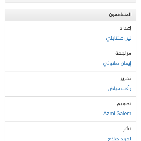
المساهمون
إعداد
لين عنتابلي
مُراجعة
إيمان صابوني
تحرير
رأفت فياض
تصميم
Azmi Salem
نشر
احمد صلاح