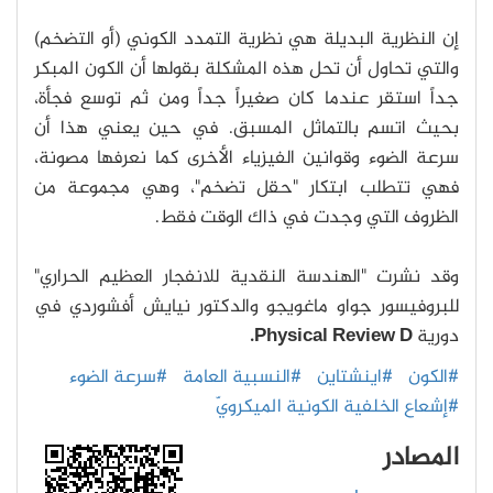
إن النظرية البديلة هي نظرية التمدد الكوني (أو التضخم)
والتي تحاول أن تحل هذه المشكلة بقولها أن الكون المبكر
جداً استقر عندما كان صغيراً جداً ومن ثم توسع فجأة،
بحيث اتسم بالتماثل المسبق. في حين يعني هذا أن
سرعة الضوء وقوانين الفيزياء الأخرى كما نعرفها مصونة،
فهي تتطلب ابتكار "حقل تضخم"، وهي مجموعة من
الظروف التي وجدت في ذاك الوقت فقط.
وقد نشرت "الهندسة النقدية للانفجار العظيم الحراري"
للبروفيسور جواو ماغويجو والدكتور نيايش أفشوردي في
دورية
Physical Review D.
#الكون
#اينشتاين
#النسبية العامة
#سرعة الضوء
#إشعاع الخلفية الكونية الميكرويّ
المصادر