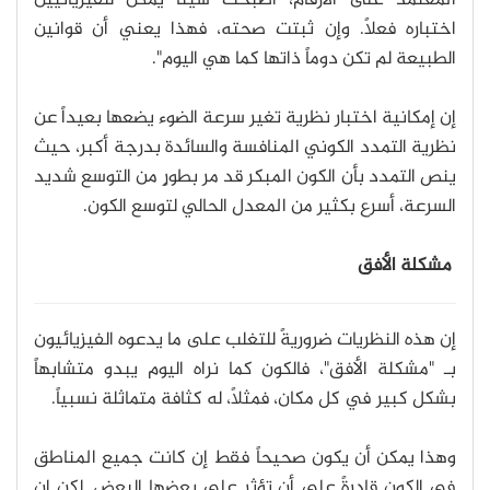
المعتمد على الأرقام، أصبحت شيئاً يمكن للفيزيائيين
اختباره فعلاً. وإن ثبتت صحته، فهذا يعني أن قوانين
الطبيعة لم تكن دوماً ذاتها كما هي اليوم".
إن إمكانية اختبار نظرية تغير سرعة الضوء يضعها بعيداً عن
نظرية التمدد الكوني المنافسة والسائدة بدرجة أكبر، حيث
ينص التمدد بأن الكون المبكر قد مر بطورٍ من التوسع شديد
السرعة، أسرع بكثير من المعدل الحالي لتوسع الكون.
مشكلة الأفق
إن هذه النظريات ضروريةً للتغلب على ما يدعوه الفيزيائيون
بـ "مشكلة الأفق"، فالكون كما نراه اليوم يبدو متشابهاً
بشكل كبير في كل مكان، فمثلاً، له كثافة متماثلة نسبياً.
وهذا يمكن أن يكون صحيحاً فقط إن كانت جميع المناطق
في الكون قادرةً على أن تؤثر على بعضها البعض. لكن إن