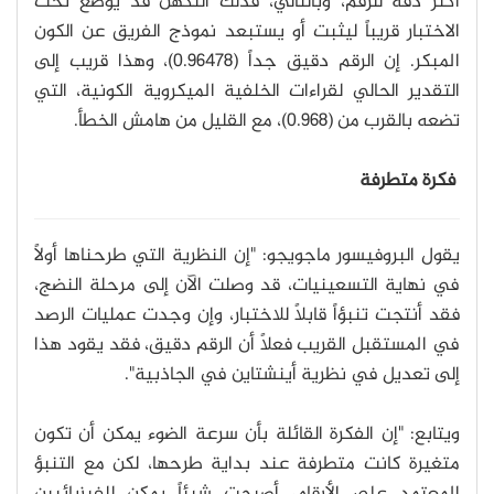
أكثر دقةً للرقم، وبالتالي، فذلك التكهن قد يوضع تحت
الاختبار قريباً ليثبت أو يستبعد نموذج الفريق عن الكون
المبكر. إن الرقم دقيق جداً (0.96478)، وهذا قريب إلى
التقدير الحالي لقراءات الخلفية الميكروية الكونية، التي
تضعه بالقرب من (0.968)، مع القليل من هامش الخطأ.
فكرة متطرفة
يقول البروفيسور ماجويجو: "إن النظرية التي طرحناها أولاً
في نهاية التسعينيات، قد وصلت الآن إلى مرحلة النضج،
فقد أنتجت تنبؤاً قابلاً للاختبار، وإن وجدت عمليات الرصد
في المستقبل القريب فعلاً أن الرقم دقيق، فقد يقود هذا
إلى تعديل في نظرية أينشتاين في الجاذبية".
ويتابع: "إن الفكرة القائلة بأن سرعة الضوء يمكن أن تكون
متغيرة كانت متطرفة عند بداية طرحها، لكن مع التنبؤ