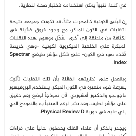
في كندا، تنبؤاً يمكن استخدامه لاختبار صحة النظرية.
إن البُنى الكونية كالمجرات مثلاً، قد تكونت جميعها نتيجة
التقلبات في الكون المبكر، مع وجود فروق ضئيلة في
الكثافة من منطقة إلى أخرى. سُجّل موسوم لهذه التقلبات
المبكرة على الخلفية الميكروية الكونية -وهي خريطة
لأقدم ضوء في الكون- على شكل مؤشر طيفي
Spectrar
.
Index
وبالعمل على نظريتهم القائلة بأن تلك التقلبات تأثرت
بسرعة ضوء متغيرة في الكون المبكر، يستخدم البروفيسور
ماجويجو والدكتور أفشوردي الآن نموذجاً لوضع رقم دقيق
على مؤشر الطيف، وقد نشر الرقم المتنبأ به والنموذج الذي
بني عليه في دورية
Physical Review D.
ويجدر بالذكر أن علماء الفلك يحصلون حالياً على قراءات