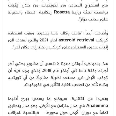
في استخراج المعادن من الكويكبات، من خلال الإثبات
بواسطة بعثة روزيتا
Rosetta
إمكانية الالتقاء والهبوط
على مذنب دوّار".
وأضافت أيضاً: "قامت وكالة ناسا بجدولة مهمة استعادة
كويكب
asteroid retrieval
لعام 2021 والتي تهدف الى
إثبات جدوى الاستيلاء على كويكب ونقله إلى مكان آخر".
هذا يبدو جيداً، ولكن دعونا لا ننسى أن مشروع بحثي آخر
أجرته وكالة ناسا في أواخر عام 2016، والذي وجد فيه أن
كوكب الأرض غير مستعد لضربة مفاجأة من أي كويكب،
وذلك لأنه من الصعب للغاية التأثير في الكويكبات.
وبعيدا عن التقنية، سيوضع ما يسمى ببرج أناليما
Analemma
في مدار متزامن مع الأرض، وهو مدار يتطابق
تماماً مع دوران الأرض حول محورها. فبالنسبة للمراقب