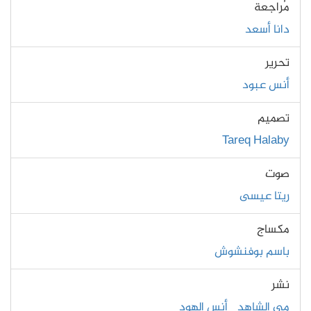
مُراجعة
دانا أسعد
تحرير
أنس عبود
تصميم
Tareq Halaby
صوت
ريتا عيسى
مكساج
باسم بوفنشوش
نشر
مي الشاهد
أنس الهود