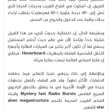
الفريق، إن المكوث في الفراغ القريب ودرجات الحرارة التي
تصل إلى -40 درجة مئوية (-40 فهرنهايت) يتطلب ارتداء
بدلات واقية عند الدخول والخروج من المبنى.
وبطبيعة الحال، إن احتمالية حدوث شيء من هذا القبيل
ضئيلة جداً، ولكننا الآن في عالم حيث أحلام المستقبل
ينبغي لها أن تكون أكبر بكثير من السيارات الطائرة وأجهزة
التنقل الشخصية العاملة بالبطاريات
Hoverboard
، فبتالي
إن فكرة المباني العائمة ليست بفكرة سيئة.
وبالإضافة إلى ذلك ينبغي علينا التفكير فيما حققته
الحضارات الأكثر تطوراً، وقد قام العلماء بالفعل بخطوات
جيدة في الآونة الأخيرة في ما يتعلق بالتدفق الراديوي
السريع الغامض
Mystery fast Radio Bursts
والبناء
الضخم الغريب المحيط بالنجم
alien megastructure
star
الشهير.