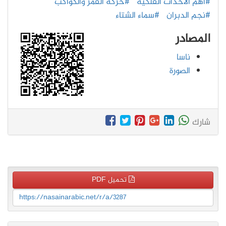
#اهم الاحداث الفلكية
#حركة القمر والكواكب
#نجم الدبران
#سماء الشتاء
المصادر
ناسا
الصورة
شارك
تحميل PDF
https://nasainarabic.net/r/a/3287