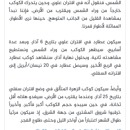
الشمس، فنقول أنه في اقتران علوي. وحين يتحرك الكوكب
خارجاً من وراء الشمس ويقترب من الأرض، فإننا نبدأ
بمشاهدة القليل من الجانب المتوهج. حينها نرى الأطوار،
المماثلة لأطوار قمرنا.
سيكون عطارد في اقتران علوي بتاريخ 6 آذار، وبعد عدة
أسابيع، سيظهر الكوكب من وراء الشمس ونستطيع
مشاهدته ثانية. وبحلول نهاية آذار، سنشاهد كوكب عطارد
في الربع الأخير. وسيصل عطارد في 20 نيسان/أبريل إلى
اقترانه السفلي.
وأيضاً، سيكون كوكب الزهرة المتألق في وضع اقتران سفلي
بتاريخ 25 آذار. وعندما يقترب من الأرض، سيغدو هلاله أقل
ثخانة، في حين سيبدو حجم الكوكب أكبر فأكبر. وأخيراً
،ترقبوا شروق المشتري من جهة الشرق، إذ سيكون مرئياً
طوال الشهر اعتباراً من أواخر الليل وحتى طلوع الفجر.