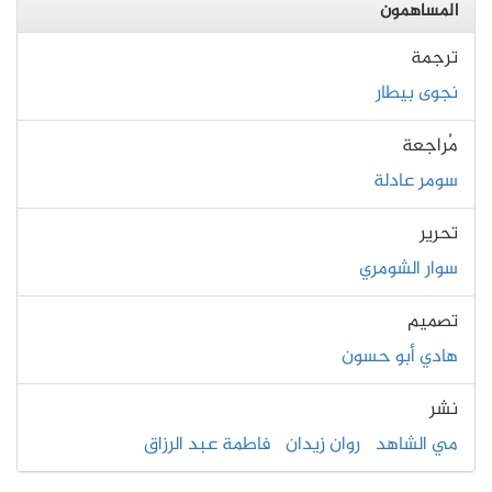
المساهمون
ترجمة
نجوى بيطار
مُراجعة
سومر عادلة
تحرير
سوار الشومري
تصميم
هادي أبو حسون
نشر
مي الشاهد
روان زيدان
فاطمة عبد الرزاق