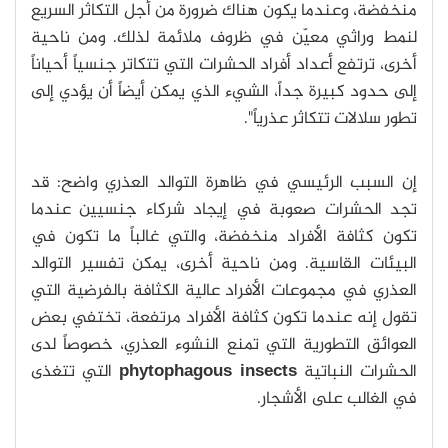
منخفضة، وعندما يكون هناك ضرورة من أجل التكاثر السريع
لنمط وراثي معيّن في ظروف ملائمة لذلك. ومن ناحية
أخرى، ترتفع أعداد أفراد الحشرات التي تتكاتر جنسياً أحياناً
إلى حدود كبيرة جداً، الشيء الذي يمكن أيضاً أن يؤدي إلى
تطور سلالات تتكاثر عذرياً".
إن السبب الرئيسي في ظاهرة التوالد العذري واضح: قد
تجد الحشرات صعوبة في إيجاد شركاء جنسيين عندما
تكون كثافة الأفراد منخفضة، والتي غالباً ما تكون في
البيئات القاسية. ومن ناحية أخرى، يمكن تفسير التوالد
العذري في مجموعات الأفراد عالية الكثافة بالفرضية التي
تقول إنه عندما تكون كثافة الأفراد مرتفعة، تختفي بعض
العوائق التطورية التي تمنع النشوء العذري، خصوصاً لدى
الحشرات النباتية
phytophagous insects
التي تتغذى
في الغالب على الأشجار.