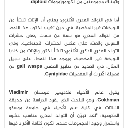
وتمتلك مجموعتين من الكروموزمومات
diploid
.
أما في التوالد العذري الأنثوي: يعني أن الإناث تنشأ من
البويضات غير المخصبة، في حين تغيب الذكور. هذا النمط
من التوالد العذري هو سمة من سمات بعض حشرات
السوس والعث، على عكس الحشرات الاجتماعية. وفي
التوالد العذري الذكري الأنثوي: تنشأ الذكور والإناث من خلايا
البويضة غير المخصبة، ويوجد هذا النمط، على سبيل
المثال، في العديد من دبابير العفص
gall wasps
من
فصيلة الآبرات أو العفصيات
Cynipidae
.
يقول عالم الأحياء فلاديمير غوخمان
Vladimir
Gokhman
، وهو الباحث الذي يقود الدراسة من حديقة
النباتات في كلية علم الأحياء في جامعة موسكو
الحكومية: "لقد تبيّن أن التوالد العذري مناسب لنشوء
واستمرار وجود المجموعات عندما تكون كثافة الأفراد فيها