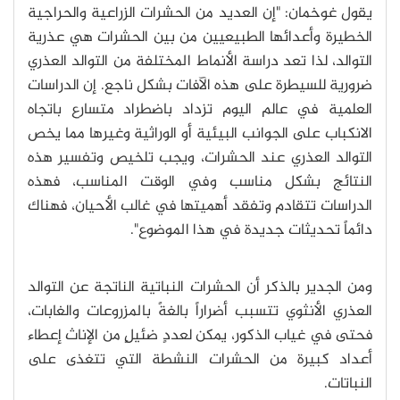
يقول غوخمان: "إن العديد من الحشرات الزراعية والحراجية
الخطيرة وأعدائها الطبيعيين من بين الحشرات هي عذرية
التوالد، لذا تعد دراسة الأنماط المختلفة من التوالد العذري
ضرورية للسيطرة على هذه الآفات بشكل ناجع. إن الدراسات
العلمية في عالم اليوم تزداد باضطراد متسارع باتجاه
الانكباب على الجوانب البيئية أو الوراثية وغيرها مما يخص
التوالد العذري عند الحشرات، ويجب تلخيص وتفسير هذه
النتائج بشكل مناسب وفي الوقت المناسب، فهذه
الدراسات تتقادم وتفقد أهميتها في غالب الأحيان، فهناك
دائماً تحديثات جديدة في هذا الموضوع".
ومن الجدير بالذكر أن الحشرات النباتية الناتجة عن التوالد
العذري الأنثوي تتسبب أضراراً بالغةً بالمزروعات والغابات،
فحتى في غياب الذكور، يمكن لعددٍ ضئيلٍ من الإناث إعطاء
أعداد كبيرة من الحشرات النشطة التي تتغذى على
النباتات.