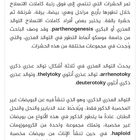
تمر الحشرات التي تنتمي إلى فوق رتبة كاملات الانسلاخ
خلال تطورها بأربع مراحل وهي: بيضة، يرقة، شرنقة ثم
حشرة بالغة. يختبر بعض أفراد كاملات الانسلاخ التوالد
العذري أو البكري
parthenogenesis
، وقد وصف الباحث
من جامعة موسكو أنماط التطور في التوالد العذري، والتي
وُجدت في مجموعات مختلفة من هذه الحشرات.
يحدث التوالد العذري في ثلاثة أشكال: توالد عذري ذكري
arrhenotoky
، توالد عذري أنثوي
thelytoky
، وتوالد عذري
ذكري أنثوي
deuterotoky
.
التوالد العذري الذكري: وهو الذي تنشأ فيه عن البويضات غير
المخصبة الذكور فقط، ويُلاحَظ عند الدبابير والنحل والنحل
الطنان. عادةً ما يتطور الذكور في هذه الأنواع من بويضات
غير مخصبة، وتملك مجموعة واحدة من الكروموزومات
haploid
، في حين تنشأ الإناث من بويضات مخصبة