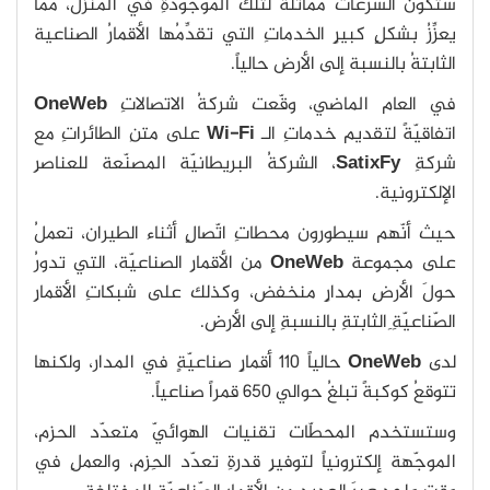
ستكونُ السرعاتُ مماثلةً لتلكَ الموجودةِ في المنزل، مما
يعزِّزُ بشكلٍ كبيرٍ الخدماتِ التي تقدِّمُها الأقمارُ الصناعية
الثابتةُ بالنسبة إلى الأرض حالياً.
في العام الماضي، وقّعت شركةُ الاتصالاتِ
OneWeb
اتفاقيّةً لتقديم خدماتِ الـ
Wi-Fi
على متنِ الطائراتِ مع
شركةِ
SatixFy
، الشركةُ البريطانيّة المصنّعة للعناصرِ
الإلكترونية.
حيث أنّهم سيطورون محطاتِ اتّصالٍ أثناء الطيران، تعملُ
على مجموعة
OneWeb
من الأقمارِ الصناعيّة، التي تدورُ
حولَ الأرضِ بمدارٍ منخفض، وكذلك على شبكاتِ الأقمارِ
الصّناعيّةِ ِالثابتةِ بالنسبةِ إلى الأرض.
لدى
OneWeb
حالياً 110 أقمارٍ صناعيّةٍ في المدار، ولكنها
تتوقعُ كوكبةً تبلغُ حوالي 650 قمراً صناعياً.
وستستخدم المحطّات تقنيات الهوائيّ متعدّد الحزم،
الموجّهة إلكترونياً لتوفيرِ قدرةِ تعدّد الحِزم، والعملِ في