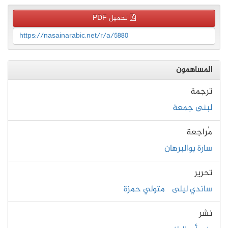
تحميل PDF
https://nasainarabic.net/r/a/5880
المساهمون
ترجمة
لبنى جمعة
مُراجعة
سارة بوالبرهان
تحرير
ساندي ليلى
متولي حمزة
نشر