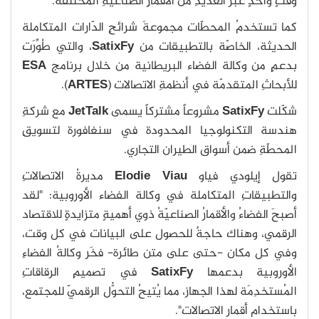
وقتٍ واحدٍ عبرَ العديدِ من الأقمارِ الصّناعيّةِ المختلفة.
كما تستخدمُ المحطّات مجموعةَ شرائحِ الدّارات المتكاملة
الحديثة، الخاصّة بالتطبيقات من
SatixFy
، والتي طُوِّرَت
بدعمٍ من وكالة الفضاء البريطانية من خلال برنامج
ESA
للأبحاثِ المتقدمّة في أنظمةِ الاتصالات (
ARTES
).
شكّلت
SatixFy
مشروعاً مشتركاً يسمى
JetTalk
مع شركةِ
هندسة التكنولوجيا المحدودة في سنغافورة لتسويقِ
المحطّةِ ضمن أسواق الطيران التجاري.
تقول إيلودي فياو
Viau
Elodie
مديرةُ الاتصالاتِ
والتطبيقاتِ المتكاملة في وكالة الفضاء الأوروبية: "لقد
أصبحَ الفضاءُ والأقمارُ الصناعيّةُ ذوي أهميةٍ متزايدةٍ للاقتصاد
الرقمي، وهناك حاجةٌ للحصول على البيانات في كل وقت،
وفي كل مكان -حتى على متن طائرة- فخَر وكالةُ الفضاءِ
الأوروبية بدعمها
SatixFy
في تصميمِ الرقاقاتِ
المُستخدِمَة لهذا الجهاز، مما يُتيحُ التحوُّل الرقميّ للمجتمع،
باستخدام أقمار الاتصالات".