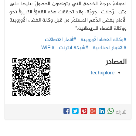
العملاءَ درجةَ الخدمةِ التي يتوقعون الحصولَ عليها على
متنِ الرّحلاتِ الجويّة، وقد تحققت هذه القفزةُ الكبيرةُ نحو
الأمامِ بفضلِ الدّعم المستمّر من قبل وكالة الفضاء الأوروبية
ووكالة الفضاء البريطانية."
#وكالة الفضاء الأوروبية
#أقمار الاتصالات
#الاقمار الصناعية
#شبكة انترنت
#WiFi
المصادر
techxplore
شارك