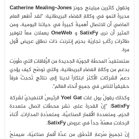
وتقول كاثرين ميلينج جونز
Mealing-Jones
Catherine
مديرةُ النمو في وكالةِ الفضاء البريطانية: "لقد أظهر العام
الماضي أن للاتصال أهميةٌ كبيرةٌ في حياتنا اليومية، ومن
المثيرِ أن نرى
SatixFy
و
OneWeb
يعملان معاً لتوفير
طائراتِ ركّابٍ تجاريّة بحزمِ إنترنت ذات نطاقٍ عريضٍ لأول
مرة.
ستستفيدُ المحطّة الجويّة الجديدة من الرُّقاقاتِ التي طُورَت
بدعمٍ من وكالةِ الفضاءِ البريطانية، والتي توضّح كيف يؤدي
دعمُ الشركاتِ الأكثرَ ابتكاراً لدينا إلى نتائجٍ تُحدِثُ فرقاً
حقيقياً للناس في جميع أنحاء العالم".
وكذلك يقولُ يول غات
Gat
Yoel
الرئيسُ التنفيذيّ لشركة
SatixFy
: "إنّ القدرةَ على نشرِِ محطّاتِ اتصال متعددة
الحزم، ومتعددة الأقمار الصناعيَّة، ومتعدّدةِ المداراتِ، أثناءَ
الرحلاتِ مهمّةٌ جداً في عروض
SatixFy
.
إنّ تجميعَ سُرعةِ التّدفّق من عدَّة أقمارٍ صناعيّة، سيمنحُ