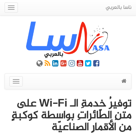
ناسا بالعربي
Quick
Menu
عرض
القائمة
توفيرُ خدمةِ الـ Wi-Fi على
متنِ الطّائراتِ بواسطة كوكبةٍ
من الأقمارِ الصناعيّة