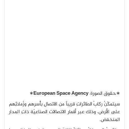
∗حقوق الصورة:
Agency
Space
European
∗
سيتمكّنُ ركابُ الطائراتِ قريباً من الاتصالِ بأُسرِهم وزُملائِهم
على الأرض، وذلك عبر أقمارِ الاتصالات الصناعيّة ذاتِ المدار
المنخفض.