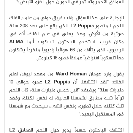
العملاق الأحمر وتستمر في الدوران حول القزم الأبيض؟"
للإجابة على هذا السؤال، راقب فريق دولي من علماء الفلك
النجم المتطور
L2 Puppis
. الذي يقع على بعد 208 سنة
ضوئية من الأرض، وهذا يعني في علم الفلك، أنه في
مكان قريب. استخدم الباحثون تلسكوب ألما
ALMA
الراديوي، الذي يتألف من 66 هوائياً راديوياً منفرداً يشكلون
معاً تلسكوباً افتراضياً عملاقاً قطره 16 كيلومتر.
يقول وارد هومان
Ward Homan
من معهد ليوفن لعلم
الفلك: "لقد اكتشفنا أن
L2 Puppis
عمره حوالي 10
مليارات سنة" ويضيف: "قبل خمس مليارات سنة، كان النجم
توأماً شبه مطابق لشمسنا الحالية، له نفس الكتلة، وفقد
ثلث كتلته خلال تطوره، ونفس الشيء سيحدث مع شمسنا
في المستقبل البعيد."
اكتشف الباحثون جسماً يدور حول النجم العملاق
L2