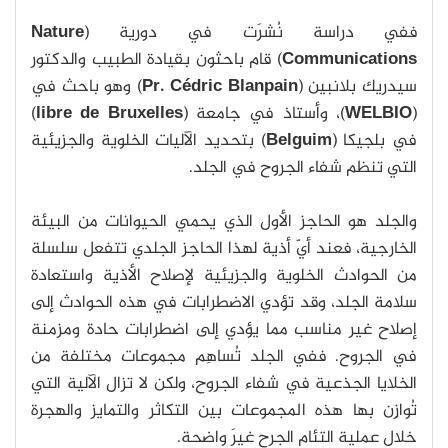
ففي دراسة نُشرَت في دورية (
Nature
Communications
) قام باحثون بقيادة الطبيب والدكتور
سيدريك بلانبين (
Pr. Cédric Blanpain
) وهو باحث في
(
WELBIO
)، وأستاذ في جامعة (
libre de Bruxelles
)
في بلجيكا (
Belguim
) بتحديد الآليات الخلوية والجزيئية
التي تنظم شفاء الجروح في الجلد.
والجلد هو الحاجز الأول الذي يحمي الحيوانات من البيئة
الخارجية، فعند أيّ أذية لهذا الحاجز الجلدي تتفعل سلسلة
من الحوادث الخلوية والجزيئية لإصلاح الأذية واستعادة
سلامة الجلد، وقد تؤدي الاضطرابات في هذه الحوادث إلى
إصلاح غير مناسب مما يؤدي إلى اضطرابات حادة ومزمنة
في الجروح. ففي الجلد تُساهِم مجموعات مختلفة من
الخلايا الجذعية في شفاء الجروح، ولكن لا تزال الآلية التي
تُوازِن بها هذه المجموعات بين التكاثر والتمايز والهجرة
خلال عملية التئام الجرح غيرَ واضحة.