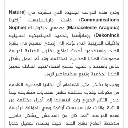
وفي هذه الدراسة الجديدة التي نـشِرَت في (
Nature
Communications
) قامت مارياسيليست آراغونا
(
Mariaceleste Aragona
) وصوفي ديكونينك (
Sophie
Dekoninck
) وزملاؤُهما بتحديد الديناميكية النسيلية
والآليات الجزيئية التي تؤدي إلى إصلاح النسيج في بشرة
الجلد، واستخدموا أحدث نماذج الفئران الجينية لدراسة
مجموعات الخلايا الجذعية المختلفة، وقد تّم العمل بشكلٍ
خاصّ باستخدام تقنية تُدعى اقتِفاء/تتبُّع السلالة لتمييز
الخلايا الجذعية وتتبع سلالتها عبر الزمن.
ووجدوا بشكل مثير للاهتمام أن الخلايا الجذعية القادمة
من مكونات جلدية مختلفة تُظهِر استجابات متشابهة جداً
خلال التئام الجروح رغم انتسابها إلى أجزاء مختلفة من
البشرة. وقالت مارياسيليست آراغونا وهي المؤلفة الرئيسة
لهذه الدراسة: "لقد كان من المدهش _بشكل خاص_
ملاحظة إصلاح بشرة الجلد، حيث يتضمن تفعيل خلايا