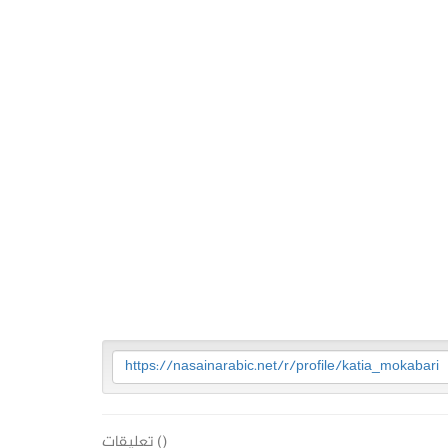
https://nasainarabic.net/r/profile/katia_mokabari
(
) تعليقات