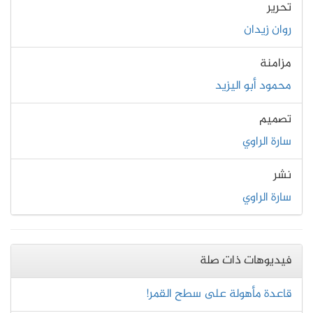
تحرير
روان زيدان
مزامنة
محمود أبو اليزيد
تصميم
سارة الراوي
نشر
سارة الراوي
فيديوهات ذات صلة
قاعدة مأهولة على سطح القمر!