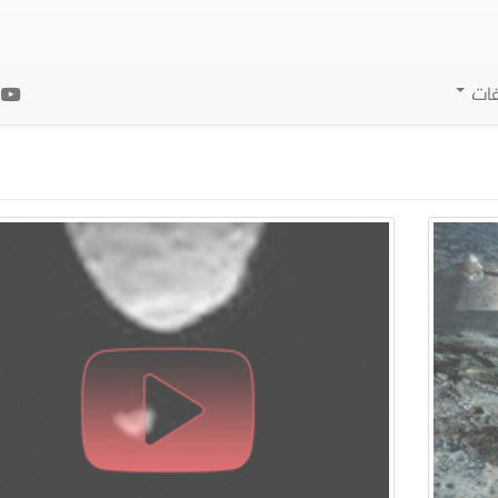
فات
ا