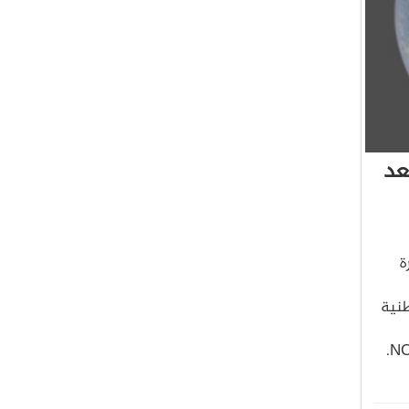
عد
ول صورة
طنية
Atmospheric ،Administration أو اختصارًا نوا NOAAA.