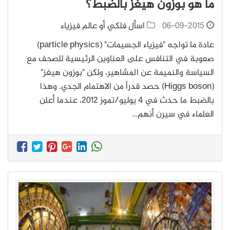
ما هو بوزون هيغز بالضبط؟
06-09-2015
اسأل فلكي أو عالم فيزياء
عادة ما تواجه "فيزياء الجسيمات" (particle physics)
صعوبة في التنافس على العناوين الرئيسية للصحف مع
السياسة والنميمة عن المشاهير، ولكن "بوزون هيغز"
(Higgs boson) حصد قدراً من الاهتمام الجدي. وهذا
بالضبط ما حدث في 4 يوليو/تموز 2012، عندما أعلن
العلماء في سيرن أنهم…