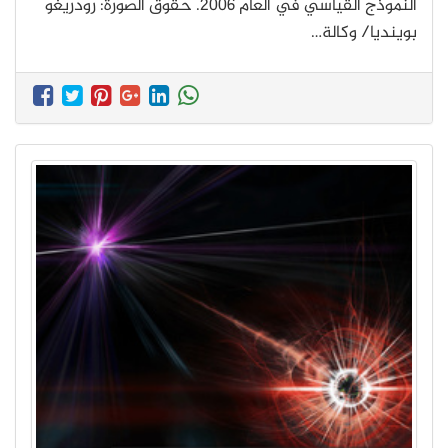
النموذج القياسي في العام 2006. حقوق الصورة: رودريغو
بوينديا/ وكالة…