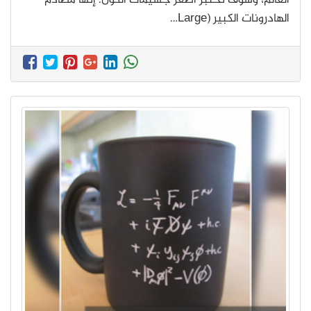
العالم، وسوف تختبر أصغر جسيمات الكون: إنها مصادم
الهادرونات الكبير (Large…