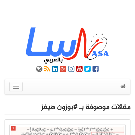
عرض
القائمة
مقالات موصوفة بـ #بوزون هيغز