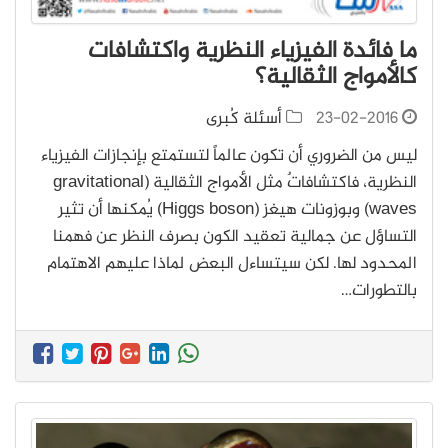
ما فائدة الفيزياء النظرية واكتشافات
كالأمواج الثقالية؟
23-02-2016
أسئلة كُبرى
ليس من الضروري أن تكون عالماً لتستمتع بإنجازات الفيزياء
النظرية، فاكتشافاتٌ مثل الأمواج الثقالية (gravitational
waves) وبوزونات هيغز (Higgs boson) يُمكنها أن تثير
التساؤل عن جمالية تعقيد الكون بصرف النظر عن فهمنا
المحدود لها. لكن سيتساءل البعض لماذا عليهم الاهتمام
بالتطورات…