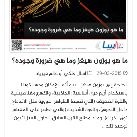
ما هو بوزون هيغز وما هي ضرورة وجوده؟
29-03-2015
اسأل فلكي أو عالم فيزياء
الحاجة إلى بوزون هيغز يبدو أنه بالإمكان وصف كوننا
باستخدام أربع قوى أساسية: الجاذبية، والكهرومغناطيسية،
والقوة الضعيفة (التي تضبط الظواهر النووية مثل الاندماج
داخل النجوم)، والقوة الشديدة (والتي تظهر على المقياس
نوى الذرات). ومنذ مطلع القرن السابق، يحاول الفيزيائيون
توحيد تلك…