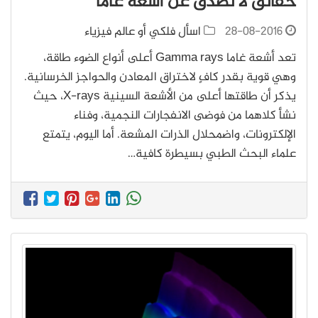
حقائق لا تصدق عن أشعة غاما
28-08-2016
اسأل فلكي أو عالم فيزياء
تعد أشعة غاما Gamma rays أعلى أنواع الضوء طاقة،
وهي قوية بقدر كافٍ لاختراق المعادن والحواجز الخرسانية.
يذكر أن طاقتها أعلى من الأشعة السينية X-rays، حيث
نشأ كلاهما من فوضى الانفجارات النجمية، وفناء
الإلكترونات، واضمحلال الذرات المشعة. أما اليوم، يتمتع
علماء البحث الطبي بسيطرة كافية…