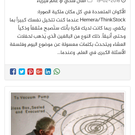
19-02-2016
اسأل فلكي أو عالم فيزياء
الأكوان المتعددة في كل مكان ملكية الصورة:
Hemera/ThinkStock عندما كنت تتخيل نفسك كبيراً بما
يكفي، ربما كانت لديك فكرة بأنك ستُصبح مثقفاً وذكياً
وحتى أنيقاً. ذلك النوع من البالغين الّذي يَذهب لحفلات
العشاء ويتحدث بكلمات معسولة عن موضوع اليوم وفلسفة
الأسئلة الكبرى في العلم. وعندما…