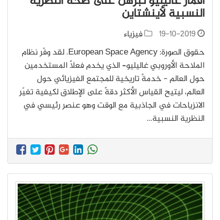
أقمار غاليليو تبرهن على صحة النظرية
النسبية لأينشتاين
19-10-2019
فيزياء
حقوق الصورة: European Space Agency. لقد وفّر نظام
الملاحة الأوروبي غاليليو– الذي يخدم فعلًا المستخدمين
حول العالم - خدمةً تاريخية للمجتمع الفيزيائي حول
العالم، ليتيح القياس الأكثر دقةً على الإطلاق لكيفية تغيّر
الانزياحات في الجاذبية مع الوقت وهو عنصر رئيسي في
النظرية النسبية…