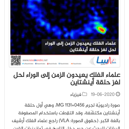
علماء الفلك يعيدون الزمن إلى الوراء لحل
لغز حلقة أينشتاين
19-06-2020
فيزياء
صورة راديويّة لجرم MG 1131+0456، وهي أول حلقة
أينشتاين مكتشَفة، وقد التقِطت باستخدام المصفوفة
بالغة الكبر. (حقوق الصورة: VLA) راجع علماء الفلك أرشيف
البيانات للبحث عن جرم دخل التاريخ في ثمانينيات القرن