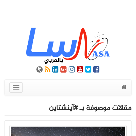
عرض
القائمة
مقالات موصوفة بـ #آينشتاين