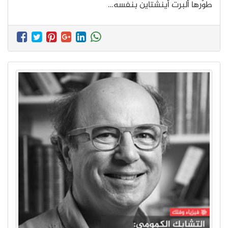
طوّرها ألبرت أينشتاين بنفسه…