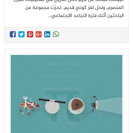
المنصرم، ولحل لغز كوني قديم. تحرّت مجموعة من
الباحثين أثناء فترة التباعد الاجتماعي…