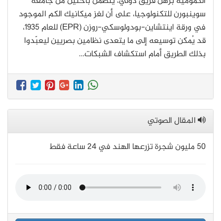
الكمومية برهن فريقٌ دولي، يتضمن باحثين من جامعة
سوينبورن للتكنولوجيا، على أن لغز ميكانيك الكم الموجود
في ورقة اينتشاين-بودولوسكي-روزن (EPR) للعام 1935،
قد يُمكن توسيعه إلى ما يتعدى نظامين بصريين ليعبّدوا
بذلك الطريق أمام استكشاف الشبكات…
المقال الصوتي
50 مليون شجرة تزرعها الهند في 24 ساعة فقط