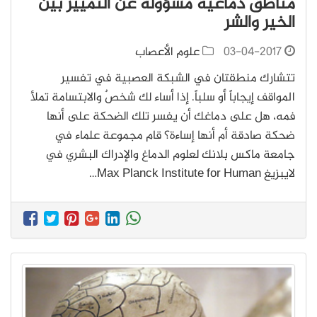
مناطق دماغية مسؤولة عن التمييز بين
الخير والشر
03-04-2017
علوم الأعصاب
تتشارك منطقتان في الشبكة العصبية في تفسير
المواقف إيجاباً أو سلباً. إذا أساء لك شخصٌ والابتسامة تملأ
فمه، هل على دماغك أن يفسر تلك الضحكة على أنها
ضحكة صادقة أم أنها إساءة؟ قام مجموعة علماء في
جامعة ماكس بلانك لعلوم الدماغ والإدراك البشري في
لايبزيغ Max Planck Institute for Human…