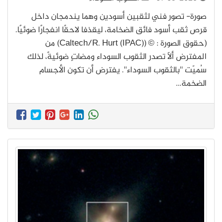
صورة- تصور فني لثقبين أسودين وهما يندمجان داخل
قرص ثقب أسود فائق الضخامة، ليقذفا لاحقًا انفجارًا ضوئيًا.
(حقوق الصورة : © (Caltech/R. Hurt (IPAC)) من
المفترض ألّا تصدر الثقوب السوداء ومضاتٍ ضوئيةً، لذلك
سُميّت ''بالثقوب السوداء''. يفترض أن تكون الأجسام
الضخمة…