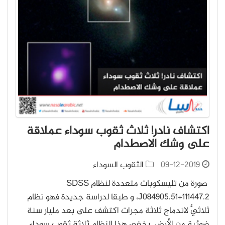
اكتشاف نادر! ثلاث ثقوب سوداء عملاقة
على وشك الاصطدام
09-12-2019
الثقوب السوداء
صورة من تليسكوبات متعددة لنظام SDSS
J084905.51+111447.2، و طبقا لدراسة جديدة فهو نظام
ثلاثيٌّ لاندماج ثلاثة مجرات اكتشف على بعد مليار سنة
ضوئية من الأرض. يخفي هذا النظام ثلاثة ثقوب سوداء