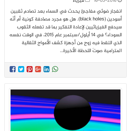
16-03-2016
فيزياء
انفجار ضوئي مفاجئ يحدث في السماء بعد تصادم ثقبين
أسودين (black holes). هل هو مجرد مصادفة كونية أم أنّه
سيدفع الفيزيائيين لإعادة التفكير بما قد تفعله الثقوب
السوداء؟ في 14 أيلول/سبتمبر عام 2015، في الوقت نفسه
الذي التقط فيه زوج من أجهزة كشف الأمواج الثقالية
المترامية صوتَ اللحظة الأخيرة…