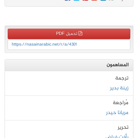
تحميل PDF
https://nasainarabic.net/r/a/4301
المساهمون
ترجمة
زينة بدير
مُراجعة
مريانا حيدر
تحرير
رأفت فياض