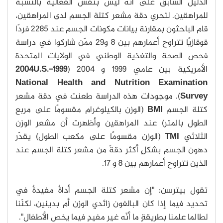
الدليل السابق على أنه ليس بنفس الفعالية بالنسبة
للمراهقين. لتحري دقة مشعر كتلة الجسم لدى المراهقين،
قام الباحثون بمقارنة بيانات مكونات الجسم عند 2285 فردًا
قوقازيًا تتراوح أعمارهم بين 8 و29 ممّن شاركوا في دراسة
فحص الصحة والتغذية الوطني في الولايات المتحدة
الأمريكية بين عامي 1999 و 2004
(
1999-2004U.S.
National Health and Nutrition Examination
Survey
). موجودات هذه الدراسة طعنت في دقة مشعر
كتلة الجسم
BMI
(الوزن بالكيلوغرام مقسومًا على مربع
الطول بالمتر) عند المراهقين وأظهرت أن مشعر الوزن
الثلاثي
TMI
(الوزن مقسومًا على مكعب الطول) يقدّر
دهون الجسم بشكلٍ أكثر دقةً من مشعر كتلة الجسم عند
الذين تتراوح أعمارهم بين 8 و 17.
تقول بيترسن: "إن مشعر كتلة الجسم أداةٌ مفيدةٌ في
تحديد فيما إذا كان البالغون زائدي الوزن أم بدينين، لكنّنا
لطالما علمنا بطريقةٍ ما أنّه غير مفيدٍ فيما يخص الأطفال".