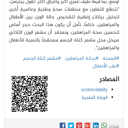
أوسع، بما فيها طيفٌ عمريٌّ أكبر وأعراقٌ أكثر. تقول بيترسن:
"نتطلع للتعاون مع منظمات صحةٍ وطنيةٍ وعالميةٍ أخرى
لتحليل بياناتٍ إضافيةٍ لتشخيص حالة الوزن بين الأطفال
والمراهقين. ختامًا، نأمل أن يكون هذا البحث حجر أساسٍ
لتحسين صحة المراهقين، ونعتقد أن مشعر الوزن الثلاثي
سيحل محل مشعر كتلة الجسم مستقبلًا بالنسبة للأطفال
والمراهقين".
#السمنة
#بدانة المراهقين
#مشعر كتلة الجسم
#طب الأطفال
المصادر
sciencedaily
الورقة العلمية
شارك