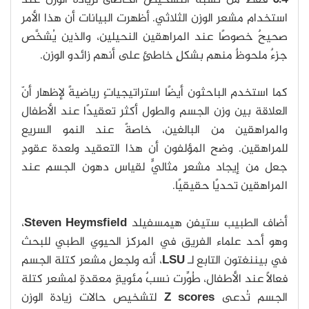
8.4
فقط من نسبة التشخيص الخاطئ لزيادة الوزن عند
استخدام مشعر الوزن الثلاثي. أظهرت البيانات أن هذا الأمر
صحيحٌ خصوصًا عند المراهقين النحيلين، والذين يُشخَّص
جزءٌ ملحوظٌ منهم بشكلٍ خاطئٍ على أنهم زائدو الوزن.
كما استخدم الباحثون أيضًا استراتيجياتٍ رياضيةً لإظهار أنّ
العلاقة بين وزن الجسم والطول أكثر تعقيدًا عند الأطفال
والمراهقين من البالغين، خاصةً عند النمو السريع
للمراهقين. وضح المؤلفون أن هذا التعقيد ولعدة عقودٍ
جعل من إيجاد مشعرٍ مثاليٍّ لقياس دهون الجسم عند
المراهقين تحديًا حقيقيًا.
أضاف الطبيب ستيفن هيمسفيلد
Steven Heymsfield
،
وهو أحد علماء الفريق في المركز الحيوي الطبي للبحث
في بيننغتون التابع لـ
LSU
، أنه ولجعل مشعر كتلة الجسم
فعالًا عند الأطفال، طُوِّرت نسبٌ مئويةٍ معقدةٍ لمشعر كتلة
الجسم تُدعى
Z scores
لتشخيص حالات زيادة الوزن