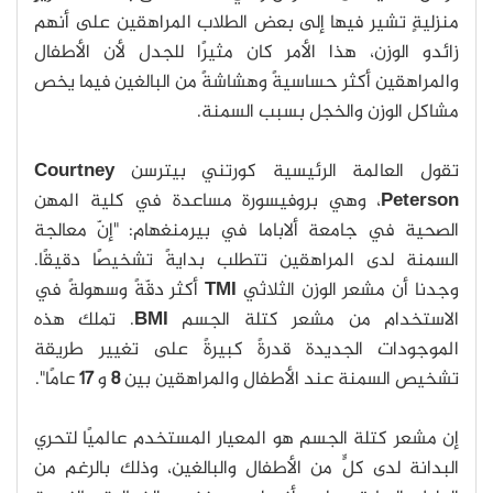
منزليةٍ تشير فيها إلى بعض الطلاب المراهقين على أنهم
زائدو الوزن، هذا الأمر كان مثيرًا للجدل لأن الأطفال
والمراهقين أكثر حساسيةً وهشاشةً من البالغين فيما يخص
مشاكل الوزن والخجل بسبب السمنة.
تقول العالمة الرئيسية كورتني بيترسن
Courtney
Peterson
، وهي بروفيسورة مساعدة في كلية المهن
الصحية في جامعة ألاباما في بيرمنغهام: "إنّ معالجة
السمنة لدى المراهقين تتطلب بدايةً تشخيصًا دقيقًا.
وجدنا أن مشعر الوزن الثلاثي
TMI
أكثر دقّةً وسهولةً في
الاستخدام من مشعر كتلة الجسم
BMI
. تملك هذه
الموجودات الجديدة قدرةً كبيرةً على تغيير طريقة
تشخيص السمنة عند الأطفال والمراهقين بين
8
و
17
عامًا".
إن مشعر كتلة الجسم هو المعيار المستخدم عالميًا لتحري
البدانة لدى كلٍّ من الأطفال والبالغين، وذلك بالرغم من