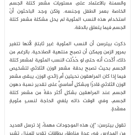
والسمنة بالاعتماد على مستويات مشعر كتلة الجسم
الخاصة بعمر الطفل وجنسه. ولكن وجد الباحثون أنّ
استخدام هذه النسب المئوية لم يحل مشكلة مشعر كتلة
الجسم فيما يتعلق بالدقة.
ذكرت بيترسن أن النسب المئوية غير ثابتةٍ لأنها تتغير
بمرور الزمن ويمكن أن تصبح منتهية الصلاحية. بالرغم من
ذلك، أكّدت أنه حتى لو حُدِّثت النسب المئوية لمشعر كتلة
الجسم بحيث تصبح بدقة مشعر الوزن الثلاثي لتشخيص
فيما إذا كان المراهقون نحيلين أم زائدي الوزن، يبقى مشعر
الوزن الثلاثي قادرًا وبشكلٍ أساسيٍّ على تقدير نسبة دهون
الجسم عند المراهقين بشكلٍ أكثر دقةً من مشعر كتلة
الجسم، وفي الوقت ذاته يلغي الحاجة لنسبٍ مئويةٍ
معقّدةٍ.
تقول بيترسن: "إن هذه الموجودات مهمةٌ، إذ ترسل العديد
من المدارس في عدة مناطق بطاقات تقريرٍ للمنزل تشير