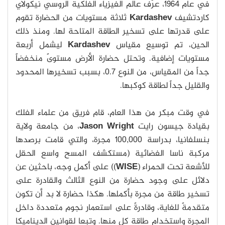
في عام 1964، عرّف عالم الفيزياء الفلكية الروسي نيكولاي
كاردتشيف
Kardashev
ثلاثة مستويات من الحضارة تقوم
على قدرتها على تسخير الطاقة المتاحة لها. ومنذ ذلك
الحين، تم توسيع مقياس
Kardashev
ليشمل أربعة
مستويات إضافية. وتحتل حضارة الأرض مستوىً منخفضاً
جداً من المقياس، من النوع 0.7، بسبب تسخيرها المحدود
والقليل جداً لطاقة كوكبها.
في وقت مبكر من هذا العام، قام فريق من علماء الفلك
بقيادة جيسون رايت
Jason Wright
، من جامعة ولاية
بنسلفانيا، بدراسة 100,000 مجرة، والتي قامت برصدها
مركبة ناسا الفضائية (مستكشف المسح واسع الحقل
للأشعة تحت الحمراء (
WISE
)) على أكمل وجه، باحثين عن
دلائل على وجود حضارة من النوع الثالث والقادرة على
تسخير طاقة من مجرة بأكملها. هكذا حضارة لا بد أن تكون
متقدمةً للغاية، وقادرةً على استعمار نجوم متعددة داخل
المجرة واستخدام طاقة كل منها. وتبعا لقوانين الديناميكا