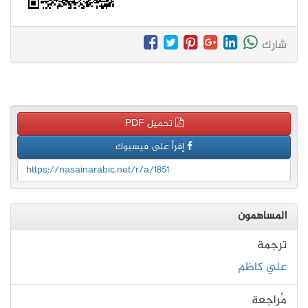
شارك
تحميل PDF
إقرأ على فيسبوك
https://nasainarabic.net/r/a/1851
المساهمون
ترجمة
علي كاظم
مُراجعة