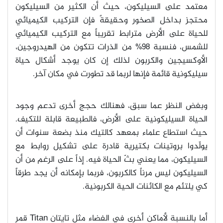
معتمد على السيليكون، حيث أن الكثير من السيليكون
محتجز بداخل الصخور وحقيقةً فإن التركيب الكيميائي
للحياة على الأرض مترابط تقريباً مع التركيب الكيميائي
للشمس، فنسبة 98% من الذرات تتكون من الهيدروجين،
الأوكسيجين والكربون لذلك إن كان يوجد أشكال حياة
سيليكونية قائمة فإنها لربما قد تطورت في مكان آخر
.
وبغض النظر عما سبق، فهنالك حجج أخرى تدعم وجود
الحياة السيليكونية على الأرض، فالطبيعة قابلة للتكيف.
حيث استطاع علماء بمعهد كالتيك منذ بضعة سنوات أن
يولّدوا بروتينات بكتيرية قادرة على تشكيل روابط مع
السيليكون، مما يعني بثّ الحياة فيه. إذاً على الرغم من أن
السيليكون ليس مرناً كالكربون، فربما بإمكانه أن يجد طرقاً
كي يلتئم مع الكائنات الحية الكربونية
.
أما بالنسبة لأماكن أخرى في الفضاء مثل تايتان
Titan
قمر