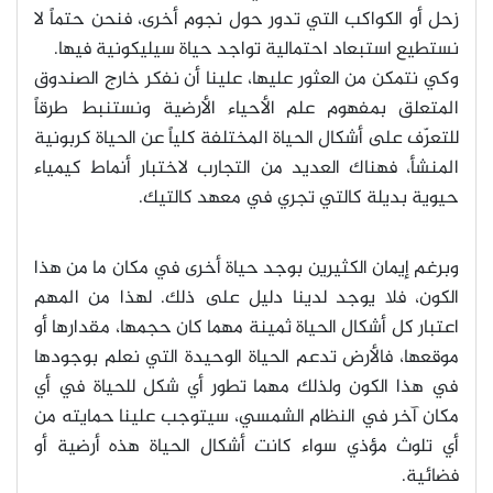
زحل أو الكواكب التي تدور حول نجوم أخرى، فنحن حتماً لا
نستطيع استبعاد احتمالية تواجد حياة سيليكونية فيها
.
وكي نتمكن من العثور عليها، علينا أن نفكر خارج الصندوق
المتعلق بمفهوم علم الأحياء الأرضية ونستنبط طرقاً
للتعرّف على أشكال الحياة المختلفة كلياً عن الحياة كربونية
المنشأ، فهناك العديد من التجارب لاختبار أنماط كيمياء
حيوية بديلة كالتي تجري في معهد كالتيك
.
وبرغم إيمان الكثيرين بوجد حياة أخرى في مكان ما من هذا
الكون، فلا يوجد لدينا دليل على ذلك. لهذا من المهم
اعتبار كل أشكال الحياة ثمينة مهما كان حجمها، مقدارها أو
موقعها، فالأرض تدعم الحياة الوحيدة التي نعلم بوجودها
في هذا الكون ولذلك مهما تطور أي شكل للحياة في أي
مكان آخر في النظام الشمسي، سيتوجب علينا حمايته من
أي تلوث مؤذي سواء كانت أشكال الحياة هذه أرضية أو
فضائية
.