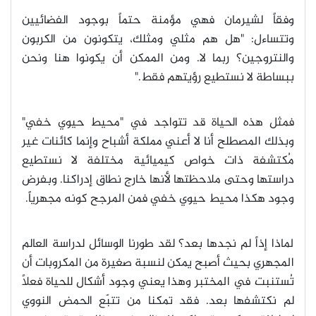
وفقاً لشيرمان فهي مؤمنة حتماً بوجود الفضائيين
وتتساءل: "هل هم مثلي ومثلك، يتكونون من الكربون
والنتروجين؟ ربما لا. ومن الممكن أن يكونوا هنا ونحن
ببساطة لا نستطيع رؤيتهم فقط
."
فمثل هذه الحياة قد تتواجد في "محيط حيوي خفي"
وبذلك المصطلح أنا لا أعني مملكة أشباح وإنما كائنات غير
مُكتشفة ذات خواص كيميائية مختلفة لا نستطيع
دراستها وحتى ملاحظتها لأنها خارج نطاق إدراكنا. وبفرض
وجود هكذا محيط حيوي خفي فمن المرجح كونه مجهرياً
.
لماذا إذاً لم نجدها بعد؟ لقد طورنا الوسائل لدراسة العالم
المجهري بحيث أصبح يمكن لنسبة صغيرة من المكروبات أن
تُستنبت في المختبر وهذا يعني وجود أشكال للحياة فعلاً
لم نكتشفها بعد. فقد تمكنا من تتبّع الحمض النووي