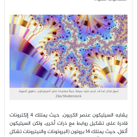
تصوّر فنان لما قد تبدو عليه صيغة حياة معتمدة على السيليكون. حقوق الصورة:
Zita/Shutterstock
يشابه السيليكون عنصر الكربون، حيث يمتلك 4 إلكترونات
قادرة على تشكيل روابط مع ذرات أخرى، ولكن السيليكون
أثقل، حيث يمتلك 14 بروتون (البروتونات والنيترونات تشكل