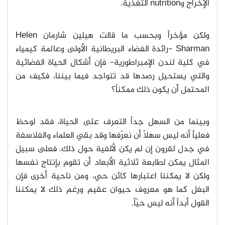
الإخراج و
nutrition
التغذية
.
ولكن مؤخراً وبحسب ما قالت هيلين شارمان
Helen
Sharman -
رائدة الفضاء البريطانية الأولى وعالمة كيمياء
في كلية لندن الإمبراطورية- فإن أشكال الحياة الفضائية
والتي يستحيل رصدها قد تتواجد فيما بيننا، فكيف من
المحتمل أن يكون ذلك ممكناً؟
وبينما من السهل جداً التعرف على الحياة، فقد لوحظ
فعلياً أنه ليس سهلاً أن نعرّفها وقد بقي العلماء والفلاسفة
في جدل لقرون إن لم يكن لألفية حول ذلك. فعلى سبيل
المثال يمكن لطابعة ثلاثية الأبعاد أن تقوم بإنتاج نفسها
ولكن لا يمكننا اعتبارها كائن حي، ومن ناحية أخرى فإن
البغل كما هو معروف حيوان عقيم ورغم ذلك لا يمكننا
القول أبداً أنه ليس حيّاً
.