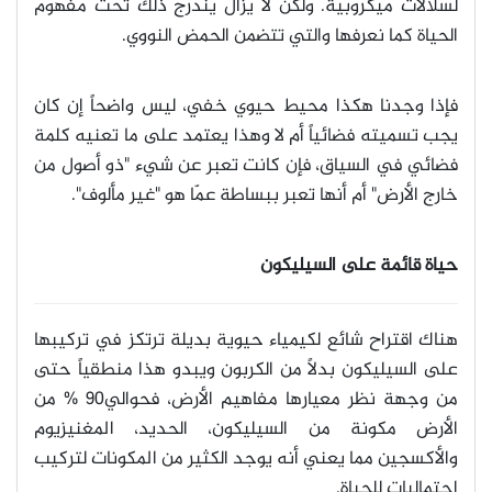
لسلالات ميكروبية. ولكن لا يزال يندرج ذلك تحت مفهوم
الحياة كما نعرفها والتي تتضمن الحمض النووي
.
فإذا وجدنا هكذا محيط حيوي خفي، ليس واضحاً إن كان
يجب تسميته فضائياً أم لا وهذا يعتمد على ما تعنيه كلمة
فضائي في السياق، فإن كانت تعبر عن شيء "ذو أصول من
خارج الأرض" أم أنها تعبر ببساطة عمّا هو "غير مألوف
".
حياة قائمة على السيليكون
هناك اقتراح شائع لكيمياء حيوية بديلة ترتكز في تركيبها
على السيليكون بدلاً من الكربون ويبدو هذا منطقياً حتى
من وجهة نظر معيارها مفاهيم الأرض، فحوالي90 % من
الأرض مكونة من السيليكون، الحديد، المغنيزيوم
والأكسجين مما يعني أنه يوجد الكثير من المكونات لتركيب
احتماليات للحياة
.