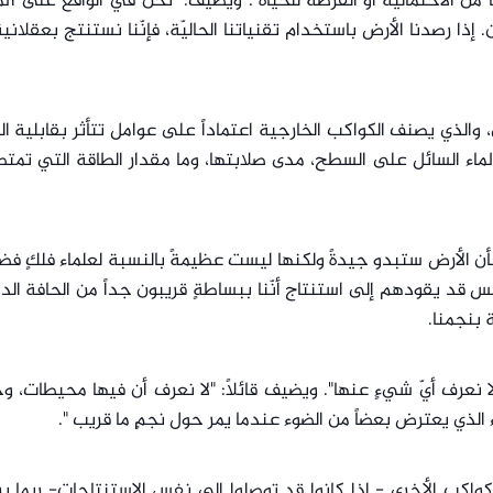
 من الاحتمالية أو الفرصة للحياة". ويضيف: "نحن في الواقع على ال
 إذا رصدنا الأرض باستخدام تقنياتنا الحاليّة، فإنّنا نستنتج بعقلانية
، والذي يصنف الكواكب الخارجية اعتماداً على عوامل تتأثر بقابلية ا
ماء السائل على السطح، مدى صلابتها، وما مقدار الطاقة التي تمتصُّ
 بأن الأرض ستبدو جيدةً ولكنها ليست عظيمةً بالنسبة لعلماء فلكٍ فض
 قد يقودهم إلى استنتاج أنّنا ببساطةٍ قريبون جداً من الحافة الد
 بنجمنا.
ّنا لا نعرف أيّ شيءٍ عنها". ويضيف قائلاً: "لا نعرف أن فيها محيطات، و
 الذي يعترض بعضاً من الضوء عندما يمر حول نجمٍ ما قريب ".
واكب الأخرى - إذا كانوا قد توصلوا إلى نفس الاستنتاجات- ربما ير