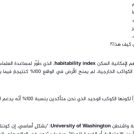
ا
،
كن كيف هذا؟!
هم لإمكانية السكن
habitability index
، الذي طُوِّر لمساعدة العلما
تحديد أولوياتٍ في البحث عن حياةٍ فضائيّةٍ على الكواكب الخارجية، لم يمنح الأرض في الو
ما يجعل الأمر أكثر سخريةً، عندما تفكّر بهذا، ونظراً لكونها الكوكب الوحيد الذي نحن م
ة واشنطن
University of Washington
: "بشكلٍ أساسي، إن كونن