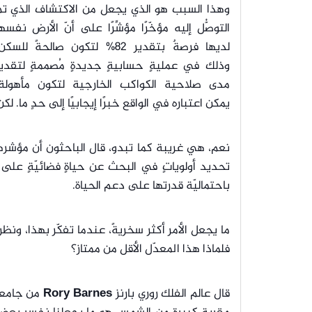
وهذا السبب هو الذي يجعل من الاكتشاف الذي تم
التوصُّل إليه مؤخّرًا مؤشِّرًا على أنّ الأرض نفسه
لديها فرصةٌ بتقدير 82% لتكون صالحةً للسكن
وذلك في عمليةٍ حسابيةٍ جديدةٍ مُصممةٍ لتقدير
مدى صلاحية الكواكب الخارجية لتكون مأهولة،
يمكن اعتباره في الواقع خبرًا إيجابيًا إلى حدٍ ما. ل
نعم، هي غريبة كما تبدو، قال الباحثون أن مؤشر
باحتماليّة قدرتها على دعم الحياة.
فلماذا هذا المعدّل الأقل من ممتاز؟
قال عالم الفلك روري بارنز
Rory Barnes
من جامع