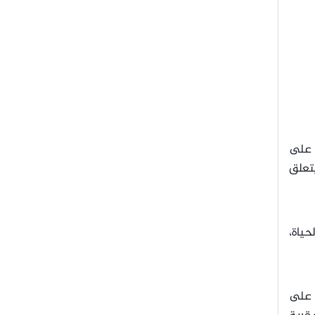
ء على
اقع 100% كنتيجةٍ فيما يتعلق
تأكدين بنسبة 100% أنّه يدعم الحياة،
ا على