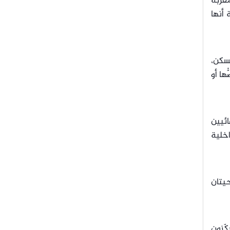
مقربة
 أنها
لسكن،
ها أو
ائيين
اخلية
حيتان
كّزون