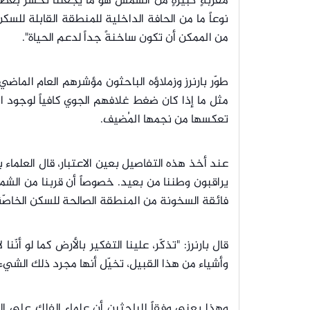
مقربةٍ كبيرةٍ من الشمس هو ما يجعلنا نخسر بعضاً
نوعاً ما من الحافة الداخلية للمنطقة القابلة للسكن.
من الممكن أن تكون ساخنةً جداً لدعم الحياة".
طوّر بارنرز وزملاؤه الباحثون مؤشرهم العام الماضي
مثل ما إذا كان ضغط غلافهم الجوي كافياً لوجود ال
تعكسها من نجمها المُضيف.
عند أخذ هذه التفاصيل بعين الاعتبار، قال العلماء
يراقبون وطننا من بعيد. خصوصاً أن قربنا من الشمس
فائقة السخونة من المنطقة الصالحة للسكن الخاصّة
قال بارنرز: "تذكّر، علينا التفكير بالأرض كما لو أن
وأشياء من هذا القبيل، تخيّل أنها مجرد ذلك الشيء
وهذا يعني وفقاً للباحثين أن علماء الفلك على الك