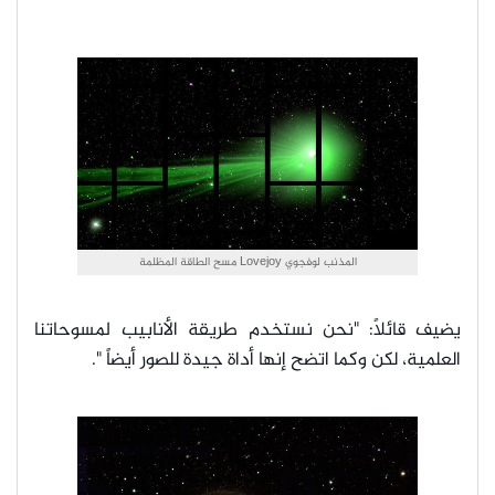
المذنب لوفجوي Lovejoy مسح الطاقة المظلمة
يضيف قائلاً: "نحن نستخدم طريقة الأنابيب لمسوحاتنا
العلمية، لكن وكما اتضح إنها أداة جيدة للصور أيضاً ".