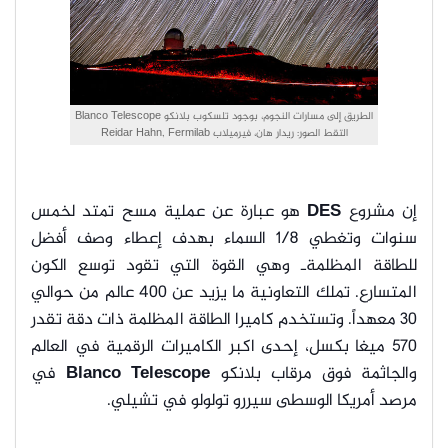
الطريق إلى مسارات النجوم، بوجود تلسكوب بلانكو Blanco Telescope
التقط الصور: ريدار هان، فيرميلاب Reidar Hahn, Fermilab
إن مشروع
DES
هو عبارة عن عملية مسح تمتد لخمس
سنوات وتغطي ١/٨ السماء بهدف إعطاء وصف أفضل
للطاقة المظلمةـ وهي القوة التي تقود توسع الكون
المتسارع. تملك التعاونية ما يزيد عن ٤٠٠ عالم من حوالي
٣٠ معهداً. وتستخدم كاميرا الطاقة المظلمة ذات دقة تقدر
٥٧٠ ميغا بكسل، إحدى اكبر الكاميرات الرقمية في العالم
والجاثمة فوق مرقاب بلانكو
Blanco Telescope
في
مرصد أمريكا الوسطى سيررو تولولو في تشيلي.