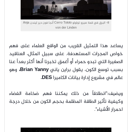
8- البرق في قمة سيرو تولولو Cerro Tololo أنجا فون دير ليندن Anja
von der Linden
يساعد هذا التمثيل القريب من الواقع العلماء على فهم
خواص المجرات المستهدفة. على سبيل المثال، العناقيد
الصغيرة التي تبدو حمراء أو أغمق تخبرنا أنها أكثر بعداً عنا
بسبب توسع الكون، يقول براين ياني
Brian Yanny،
وهو
عالم في مشروع إدارة بيانات الكاميرا
DES.
ويضيف:"انطلاقاً من ذلك يمكننا فهم ضخامة الفضاء
وكيفية تأثير الطاقة المظلمة بحجم الكون من خلال درجة
احمرار الأشياء".