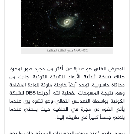
NGC-1512 مسح الطاقة المظلمة
المعرض الفني هو عبارة عن أكثر من مجرد صور لمجرة.
هناك نسخة ثلاثية الأبعاد للشبكة الكونية جاءت من
محاكاة حاسوبية. توجد أيضاً خارطة ملونة للمادة المظلمة
وهي نتيجة المسوحات الفعلية التي أجرتها
DES
للشبكة
الكونية بواسطة التعديس الثقالي-وهو تشوه يرى عندما
يأتي الضوء من مجرة في الخلفية حيث ينحني عندما
يلاقي جسماً كبيراً في طريقه إلينا.
يضيف ياني: "عند معرفة التفسيرات المخبئة خلف طريقة