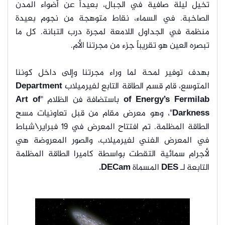
تخيل ليلة صافية في الجبال، بعيداً عن أضواء المدن
الصاخبة. في السماء، نقاط متوهجة من نجوم بعيدة
منظمة في الجداول اللامعة لمجرة درب التبانة. كل ما
تبصره العين هو تقريباً جزء من مجرتنا الأم.
بهدف توفير لمحة لما وراء مجرتنا وإلى داخل كوننا
المتوسع، قام قسم الطاقة التابع لفيرميلاب
Department
of Energy’s Fermilab
باستضافة فن الظلام "
Art of
Darkness
"، وهو معرض مقام من قبل تعاونيات مسح
الطاقة المظلمة. تم افتتاح المعرض في ١٩ فبراير\شباط
في المعرض الفني لفيرميلاب، والصور المعروضة هي
لأجرام سمائية التقطت بواسطة كاميرا الطاقة المظلمة
التابعة لـ
DES
المسماة
DECam.