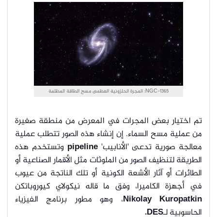
NGC-1365: المجرة الحلزونية العظمى مسح الطاقة المظلمة
تم اختيار بعض المجرات في المعرض من منطقة صغيرة
من عملية مسح السماء. إن إنشاء هذه الصور تتطلب عملية
معالجة صورية تدعى 'الأنابيب'
pipeline
وتستخدم هذه
الطريقة لتنظيف الصور من الملوثات مثل الأقمار الصناعية أو
الطائرات أو آثار الأشعة الكونية أو تلك الناتجة من عيوب
في أجهزة الكاميرا، وفق ما قاله نيكولاي كيوروباتكن
Nikolay Kuropatkin
، وهو مطور برنامج الفيزياء
الحاسوبية لـ
DES.