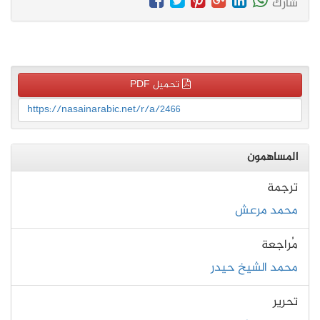
شارك
تحميل PDF
https://nasainarabic.net/r/a/2466
المساهمون
ترجمة
محمد مرعش
مُراجعة
محمد الشيخ حيدر
تحرير