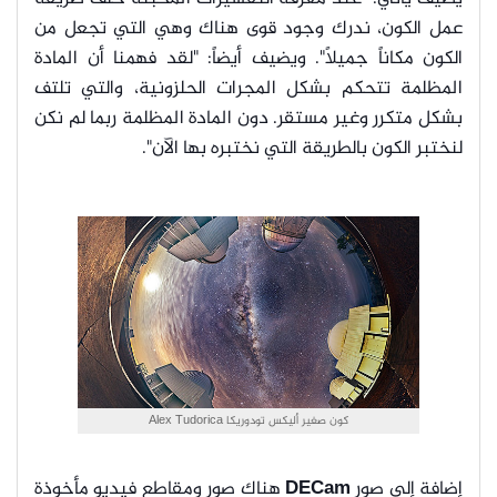
عمل الكون، ندرك وجود قوى هناك وهي التي تجعل من
الكون مكاناً جميلاً". ويضيف أيضاً: "لقد فهمنا أن المادة
المظلمة تتحكم بشكل المجرات الحلزونية، والتي تلتف
بشكل متكرر وغير مستقر. دون المادة المظلمة ربما لم نكن
لنختبر الكون بالطريقة التي نختبره بها الآن".
كون صغير أليكس تودوريكا Alex Tudorica
إضافة إلى صور
DECam
هناك صور ومقاطع فيديو مأخوذة