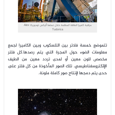
مراقبة كاميرا الطاقة المظلمة خلال عملها أليكس تودوريكا Alex
Tudorica
تتموضع خمسة فلاتر بين التلسكوب وبين الكاميرا لجمع
معلومات الضوء حول المجرة التي يتم رصدها.كل فلتر
مخصص للون معين أو لمدى تردد معين من الطيف
الإلكترومغناطيسي. تلك الصور المأخوذة من كل فلتر على
حدى يتم دمجها لإنتاج صور كاملة ملونة.