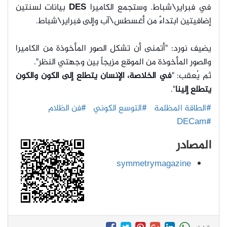
في فبراير\شباط. وستجمع الكاميرا
DES
بيانات لسنتين
إضافيتين ابتداءً من أغسطس\آب وإلى فبراير\شباط.
يضيف نورد: "أتمنى أن تشكل الصور المأخوذة من الكاميرا
والصور المأخوذة من الموقع مزيجاً بين وجهتي النظر".
ثم يُعقب: "
في الخلاصة، الإنسان يتطلع إلى الكون والكون
يتطلع إلينا
".
#الطاقة المظلمة
#التوسع الكوني
#فن الظلام
#DECam
المصادر
symmetrymagazine