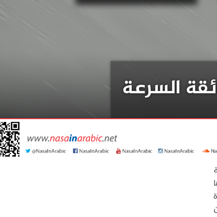
ة
ا
ن