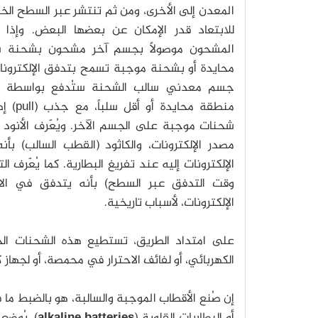
المعدن إلى الأخرى، ومن ثم تنتشر عبر السطح ال
للابتعاد قدر الإمكان عن بعضها البعض. وإذا
المشحون موصولاً بجسم آخر مشحون بشحنة سا
محايدة أو بشحنة موجبة تسمح بتدفق الإلكترونات،
جسم معدني سالب الشحنة ستُدفع بواسطة قوة 
منطقة مح
شحنات موجبة على الجسم الآخر. ويُعّرف الأنود 
مصدر الإلكترونات، والكاثود (القطب السالب) بأن
الإلكترونات إليه عند تفريغ البطارية. كما يُعّرف ا
وقت التدفق عبر السطح) بأنه يتدفق في الات
الإلكترونات، لأسباب تاريخية.
على امتداد الطريق، تستطيع هذه الشحنات الح
الكهربائي، أو لفائف الاحترار في محمصة، أو لجهاز 
إن صُنع الأقطاب الموجبة والسالبة، هو بالضبط ما فع