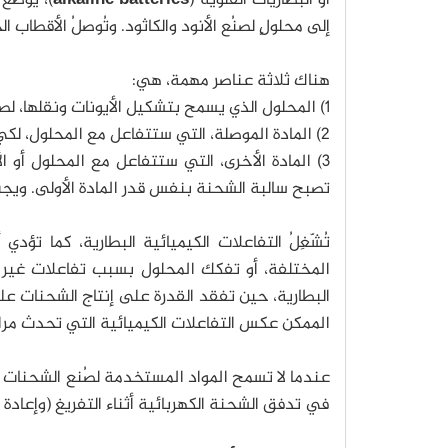
أو البطاريات القلوية (
alkaline batteries
)، يُوضع
إلى محلولٍ لصنُع الأنود والكاثود. وتُوصلُ الأقطاب 
هناك ثلاثة عناصر مهمة، هي:
1) المحلول الذي يسمح بتشكيل الأيونات ونقلها، لصنع القطبيْن الموجب والسالب.
2) المادة الموصلة، التي ستتفاعل مع المحلول، لكي تدخل بعض ذراتها كأيونات في المحلول، مخلفة الإلكترونات وراءها.
3) المادة الأخرى، التي ستتفاعل مع المحلول أو 
تصبح سالبة الشحنة بنفس قدر المادة الأولى. ويجب 
تُشّغِلُ التفاعلات الكيميائية البطارية، كما تؤ
المختلفة، أو تفكك المحلول بسبب تفاعلات غير
البطارية، حين تفقد القدرة على إنتاج الشحنات عل
الممكن عكس التفاعلات الكيميائية التي تحدث مرات
عندما لا تسمح المواد المستخدمة لصُنع الشحنات عل
في تدفق الشحنة الكهربائية أثناء التفريغ (وإعادة ا