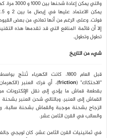
والتي يمكن إعادة شحنها بين 1000 و 3000 مر
يمكن الاعتماد عليها في إيصال 
فولت. وعلى الرغم من أنها تعاني من بعض القيود
إلا أن قائمة المنافع التي قد تقدمها هذه التقني
تطول وتطول.
شيء من التاريخ
قبل العام 1800، كانت الكهرباء تُنتَج بواسط
"الاحتكاك" (
friction
)، أي فرك العنبر (الكهرمان
بقطعة قماش ما يؤدي إلى نقل الإلكترونات من
القماش إلى العنبر، وبالتالي شحن العنبر بشحن
الزجاج بشحنة موجبة والقماش بشحنة سالبة. وقد
والسالب في القرن الثامن عشر.
في ثمانينيات القرن الثامن عشر، كان لويجي جالفا