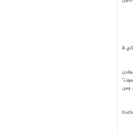
لدخول
كي لا
معادن
موت"
، ومن
ساعدة