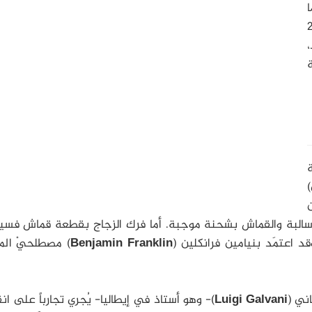
ة. كما
ما بين 2 و 2.5
،
ة
ة
)
ة سالبة والقماش بشحنة موجبة. أما فرك الزجاج بقطعة قماش فس
 اعتمَد بنيامين فرانكلين (
Benjamin Franklin
) مصطلحيْ ال
ني (
Luigi Galvani
)- وهو أستاذ في إيطاليا- يُجري تجارباً على ا