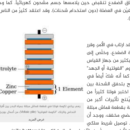
ساق الضفدع تنقبض حين يلامسها جسم مشحون كهربائياً. كما وج
فيْن في العضلة (دون استخدام شحنات). وقد اعتقد كثيرٌ من النا
).
 ارتاب في الأمر، وقرر
ة الضفدع، وخلُص إلى
كثير من جهاز القياس
"الفولتية أو الجهد"
ما أنه شكّ أيضاً في
ح بتدفق الشحنة بين
تبر فولتا كثيراً من
نتج تأثيرات أكبر من
لفة بقطعة قماش مبللة
رسم بياني لكومة فولتا في قطعة قماش مبللة بمياه البحر بين أقر
النحاس والزنك. "الكومة الفولتية" (Voltaic pile)، من أعمال 
مضي مخفف، ووجد أن
(Borbrav)، الإصدار SVG، بواسطة ل
عرض المزيد
ر عند توصيل شريط سلكي
taic pile.png. Licensed under CC BY-SA 3.0 via Wikimedia
Commons