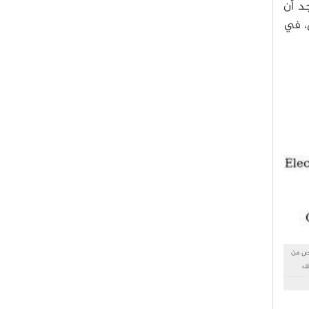
د أن
س، في
اص من
بوربراف
ويجي كييزا (Luigi Chiesa). مصدر الصورة:
Vol