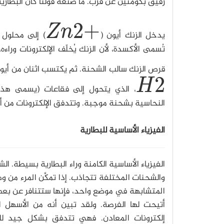
رقيق بكوْمتين عن قرب. ما صنعه فولتا كان البطارية 
2
+
Z
n
يدخل الزنك أيون (
) إلى محلول 
Z
n
2
+
قرص الزنك سالب الشحنة. ثم يكتسب اثنان من أيون
2
H
، الذي يتحول إلى فقاعات (يسمى هذا "
H
2
النحاسية بشحنة موجبة. وتتدفق الإلكترونات من أق
الفيزياء الأساسية للبطارية
الفيزياء الأساسية الكامنة وراء البطارية بسيطة. الش
والشحنات المختلفة تتجاذب. إذا تمكَّن المرء من
المتشابهة في موضع واحد، فإنها ستتنافر عن بعضه
أتيحت لها الفرصة. ولقد تبين أنه من الأسهل ا
إلكترونات المعادن. فهي تتدفق بشكل جيد لل