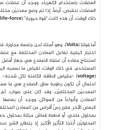
العضلات باستخدام الكهرباء. ووجد أن عضلات 
العضلات تنقبض، أيضاً، إذا تم وضع معدنيْن مختل
ذلك الوقت، أن هذه كانت "قوة حيوية" (
life-force
أما فولتا (
Volta
)، وهو أستاذ لدى جامعة مجاورة، فقد
اختبار كيفية تفاعل المعادن المختلفة مع عضل
استنتاجٍ مفاده أن عضلة الضفدع هي جهاز أفضل ب
المستخدم، في ذلك الوقت، لقياس ما نسميه اليوم 
(
voltage
) -مقياس الطاقة الكامنة لكل شحنة-. ك
احتمال أن تكون رطوبة ساق الضفدع هي ما سم
المعدنيْن المختلفيْن، وقد كان على صواب. ثم اخ
المعادن وأنواعاً من السوائل، ووجد أن بعضها يُ
البعض الآخر. فقرر رصَّ أقراصٍ من المعادن المخت
بمحلول ملحي، أو قطعة قماش مبللة بمحلول ح
المحلوليْن أنتجا التأثير الأكبر. إذ يتطاير الشر