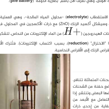
الأولى، وهي تُعرف الآن باسم "بطارية الكومة" (
pile battery
).
الاستقطاب (
electrolyte
) -محلول المياه المالحة-، وهي العملية
تُسمى الأكسدة، لأن الزنك يُخلّف الإلكترونات وراءه، وسيشكل أكسيد الزنك (ZnO) مع ذرات الأكسجين في 
+
H
ات الهيدروجين (
) من الماء الإلكترونات من النحاس، لتشكي
H
+
الاختزال" (
reduction
)، بسبب اكتساب الإلكترونات). فتُترك ال
راص الزنك إلى الأقراص النحاسية.
حنات المتماثلة تتنافر،
 وضع حفنة من الشحنات
ا البعض وتنتشر، إذا
لتعامل مع الأبعد من
غاية من إحدى ذرات