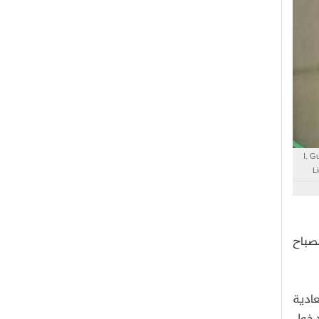
رية الفولتية"، من تصوير I, GuidoB
Li
صباح
عادية