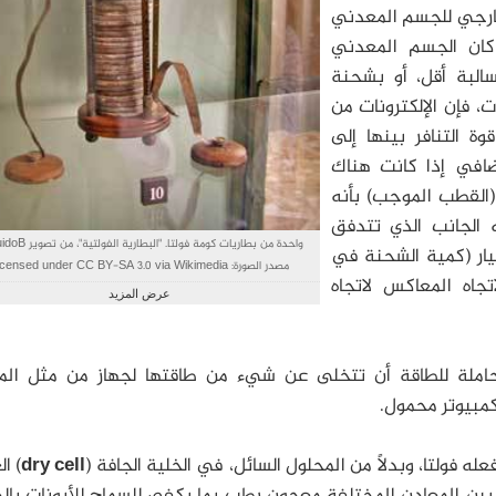
خارجي للجسم المعدني
 كان الجسم المعدني
لبة أقل، أو بشحنة
 فإن الإلكترونات من
التنافر بينها إلى
ايدة أو أقل سلباً، مع جذب (pull) إضافي إذا كانت هناك
(القطب الموجب) بأنه
ه الجانب الذي تتدفق
واحدة من بطاريات كومة فولتا. "البطا
لتيار (كمية الشحنة في
مصدر الصورة: censed under CC BY-SA 3.0 via Wikimedia
جاه المعاكس لاتجاه
Commons
عرض المزيد
املة للطاقة أن تتخلى عن شيء من طاقتها لجهاز من مثل الم
كمبيوتر محمول.
له فولتا، وبدلاً من المحلول السائل، في الخلية الجافة (
dry cell
) ال