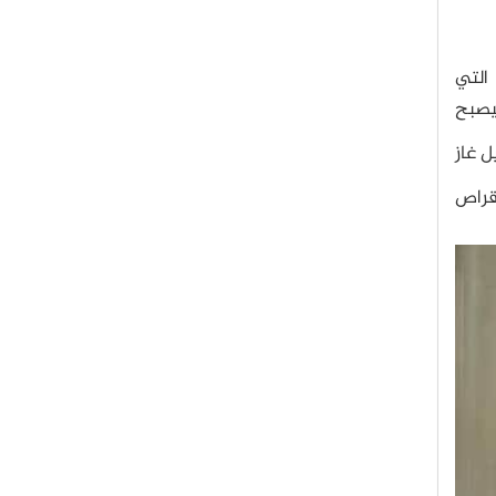
 التي
المحلول، فيصبح
ل غاز
أقراص