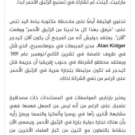
مارغيت، كينت، لم تشارك في تصنيع الزئبق الأحمر أبدًا.
تحتوي الوثيقة أيضًا على ملاحظة مكتوبة بخط اليد تنص
على: "مُرفق بهذا كل ما لدينا من الزئبق الأحمر" ووقعت
"آلان". يعتقد دوليش أنه من المرجح أن يكون آلان كيدجر
Alan Kidger
، مدير المبيعات في جوهانسبرج، الذي قُتل
في ظروف غامضة في تشرين الثاني/نوفمبر عام 1991.
ويعتقد محققو الشرطة في جنوب إفريقيا أن جريمة قتل
كيدجر قد تكون مرتبطة بتجارة سرية في الزئبق الأحمر،
على الرغم من نفي الشركة لذلك.
يعتبر بارنابى المواصفات في المستندات ذات مصداقيةٍ
علميةٍ، على الرغم من أنه ليس من السهل فهمها. فهي
مشابهة لأخرى رآها في روسيا وألمانيا والنمسا ويعزز رأيه
بأن هناك تجارة دولية بارزة في الزئبق الأحمر. ويسعى الآن
بنشاط بالتعاون مع اثنين من كبار العلماء الآخرين من