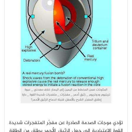
المكونات ضمن المخطط من اليمين إلى اليسار: غلاف معدني _ عبوة
تريتيوم ودوتريوم _ زئبق أحمر _ مفجّرات _ متفجرات شديدة القوة _ دارة
إطلاق المفجّر. الشرح بالأسفل: قنبلة اندماج الزئبق الأحمر؟
تؤدي موجات الصدمة الصادرة عن مفجّر المتفجرات شديدة
القوة الاعتيادية إلى جعل الزئبق الأحمر يطلق من الطاقة