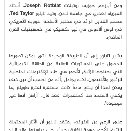
ومن أبرزهم جوزيف روتبلات
Joseph Rotblat
، أستاذ
الفيزياء الفخري في جامعة لندن، وتيد تايلور
Ted Taylor
،
مصمم القنابل الرائد في مختبر الأسلحة النووية الأمريكي
في لوس ألاموس في نيو مكسيكو في خمسينيات القرن
الماضي.
يشير تايلور إلى أن الطريقة الوحيدة التي يمكن تصورها
للحصول على المستويات العالية من الطاقة الكيميائية
التي يحتاجها الزئبق الأحمر هي طرد الإلكترونات الداخلية
للزئبق والأنتيمون. لكنه يجادل بأنه من الصعب أن نرى كيف
يمكن لهذا أن ينتج مادةً كانت مستقرة لفترةٍ طويلةٍ بما
يكفي لاستخدامها كمتفجرات. فقد قال: "أراهن أنها غير
موجودة".
على الرغم من شكوكه، يعتقد تايلور أن الآثار المحتملة
للزئبق الأحمر مهمة للغاية بحيث يجب دراستها. وقد قال: