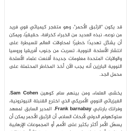
قد يكون "الزئبق الأحمر"، وهو متفجر كيميائي قوي فريد
من نوعه، نبذه العديد من الخبراء كخرافة، حقيقيًا، ويمكن
أن يشكّل تهديدًا خطيرًا لمحاولات العالم للسيطرة على
انتشار الأسلحة النووية. تسربت من جنوب أفريقيا وروسيا
والولايات المتحدة معلومات جديدة أقنعت علماء الأسلحة
النووية البارزين أنه يجب الآن أخذ المخاطر المحتملة على
محمل الجد.
يخشى العلماء، ومن بينهم سام كوهين
Sam Cohen
،
الفيزيائي النووي الأمريكي الذي اخترع القنبلة النيوترونية،
وفرانك بارنابي
Frank barnabay
، المدير السابق لمعهد
ستوكهولم الدولي لأبحاث السلام، أن الزئبق الأحمر يمكن أن
يسهّل الأمر أكثر بكثير على الأمم أو المجموعات الإرهابية