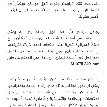
على بعد 500 كيلومتر جنوب شرق موسكو. ويقدّر أحد
العلماء الروس أن روسيا تنتج نحو 60 كيلوجرام من الزئبق
الأحمر سنويًا.
يجادل بارنابي بأن هذا الجِل، إضافةً إلى أنه يمكن
استخدامه في أسلحة الانشطار النووي، يمكن أيضًا أن يُنتج
طاقةً كيميائية كافية عند ضغطها لدمج ذرات التريتيوم
وإحداث انفجار حراري نووي. وقال أنه ربما قد تم بالفعل
دمج الجِل في أسلحة نيوترون روسية، مثل المدفع من طراز
M-1975 240-mm.
إذا كان هذا صحيحًا، فسيكون الزئبق الأحمر مادةً رائعة
يمكن أن تكون لها آثارٌ هائلة على إنتاج الطاقة وتكنولوجيا
الأسلحة. لكن وجودها موضع شك، ليس فقط من قبل
الحكومات البريطانية والأمريكية والألمانية (هذا الأسبوع، 6
يونيو/حزيران 1992)، ولكن أيضًا من قبل النقاد المستقلين،