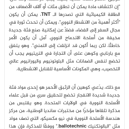
"إن اكتشاف مادة يمكن أن تطلق مئات أو آلاف الأضعاف من
الطاقة الكيميائية التي تصدرها الـ
TNT
، يمكن أن يكون
"أكثر أهميةً من الانشطار النووي"، ويمكن أن تحدث ثورة في
مجال السفر إلى الفضاء، فضلًا عن إمكانية صنع فئة جديدة
مخيفة من أسلحة الاندماج النووي. آمل أن يكون الأمر
خاطئًا، لكن ربما أكون قد انزلقت إلى التمني". وهو يتفق
مع بارنابي وكوهن على أن التجارة في التريتيوم يجب أن
تخضع لنفس الضمانات مثل البلوتونيوم واليورانيوم عالي
التخصيب، وهي المكونات الأساسية للقنابل الانشطارية.
مع ذلك، يدّعي كوهين أن الزئبق الأحمر هو إحدى مواد فئة
جديدة شديدة الانفجار تخضع لتحقيق سري من قبل علماء
الأسلحة النووية في الولايات المتحدة. وهو يقتبس من
مذكرة تلقاها مؤخرًا من مختبرات سانديا الوطنية، من مركز
هندسة الأسلحة النووية في نيو مكسيكو، التي تصف مواد
مثل "البالوتكنيك
ballotechnic
." ووفقًا للمذكرة، فإن هذا