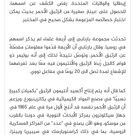
إيطاليا والولايات المتحدة، رفض الكشف عن اسمهما،
للحصول على عينةٍ صغيرة من الزئبق الأحمر بحيث يمكن
اختبار خصائصه المزعومة بشكل صحيح في المختبر.
تحدثت مجموعة بارنابى إلى أربعة علماء لم يذكر اسمهم
في روسيا. وقال بارنابي أن الأربعة قدّموا معلوماتٍ مفصّلةً
عن الزئبق الأحمر، وتوصّل نتيجةً لذلك إلى أنه بوليمر ذو
قوام كالجِل رُبط الزئبق والأنتيمون فيه معًا بعد تعرضهما
للإشعاع لمدة تصل الى 20 يومًا في مفاعلٍ نووي.
كما قال أنه يتم إنتاج أكسيد أنتيمون الزئبق "بكمياتٍ كبيرةٍ
نسبيًا" في مصنع المواد الكيميائية في يكاترينبورغ. ويزعم
أن الزئبق الأحمر نفسه قد أنتِجَ لأول مرة في عام 1965 في
جهاز سيكلوترون بمركز الأبحاث النووية في دوبنا بالقرب
من موسكو، وهو الآن يصنع في "عدد" من المراكز العسكرية
الروسية، بما في ذلك كراسنويارسك في سيبيريا وبينزا،