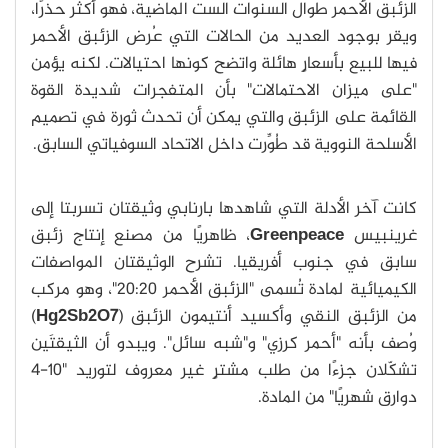
الزئبق الأحمر طوال السنوات الست الماضية، فهو أكثر حذرًا،
ويقر بوجود العديد من الحالات التي عُرض الزئبق الأحمر
فيها للبيع بأسعارٍ هائلة واتضح كونها احتيالات. لكنه يؤمن
"على ميزان الاحتمالات" بأن المتفجرات شديدة القوة
القائمة على الزئبق والتي يمكن أن تحدث ثورة في تصميم
الأسلحة النووية قد طُوِّرت داخل الاتحاد السوفياتي السابق.
كانت آخر الأدلة التي شاهدها بارنابي وثيقتان تسربتا إلى
غرينبيس
Greenpeace
، ظاهريًا من مصنع إنتاج زئبق
سابق في جنوب أفريقيا. تشرح الوثيقتان المواصفات
الكيميائية لمادة تُسمى "الزئبق الأحمر 20:20"، وهو مركب
من الزئبق النقي وأكسيد أنتيمون الزئبق (
Hg2Sb2O7
)
وُصف بأنه "أحمر كرزي" و"شبه سائل". ويبدو أن الثيقتَين
تشكّلان جزءًا من طلب مشترٍ غير معروف لتوريد "10-4
دوارق شهريًا" من المادة.