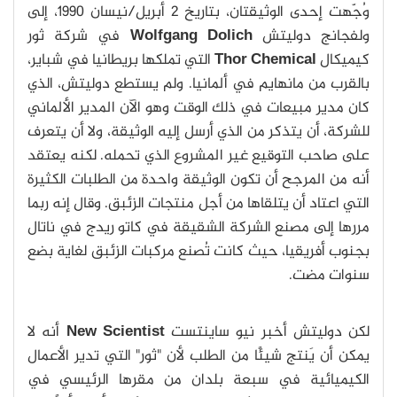
وُجّهت إحدى الوثيقتان، بتاريخ 2 أبريل/نيسان 1990، إلى
ولفجانج دوليتش
Wolfgang Dolich
في شركة ثور
كيميكال
Thor Chemical
التي تملكها بريطانيا في شباير،
بالقرب من مانهايم في ألمانيا. ولم يستطع دوليتش، الذي
كان مدير مبيعات في ذلك الوقت وهو الآن المدير الألماني
للشركة، أن يتذكر من الذي أرسل إليه الوثيقة، ولا أن يتعرف
على صاحب التوقيع غير المشروع الذي تحمله. لكنه يعتقد
أنه من المرجح أن تكون الوثيقة واحدة من الطلبات الكثيرة
التي اعتاد أن يتلقاها من أجل منتجات الزئبق. وقال إنه ربما
مررها إلى مصنع الشركة الشقيقة في كاتو ريدج في ناتال
بجنوب أفريقيا، حيث كانت تُصنع مركبات الزئبق لغاية بضع
سنوات مضت.
لكن دوليتش أخبر نيو ساينتست
New Scientist
أنه لا
يمكن أن يَنتج شيئًا من الطلب لأن "ثور" التي تدير الأعمال
الكيميائية في سبعة بلدان من مقرها الرئيسي في