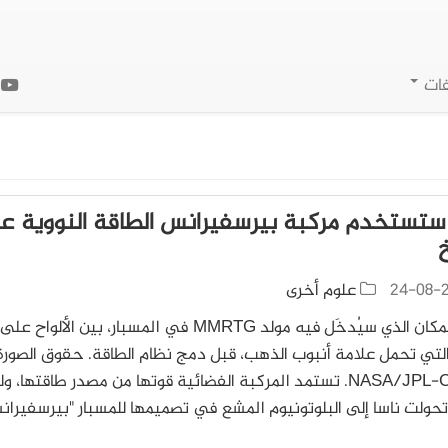
فات
ا
 ستستخدم مركبة بيرسفيرانس الطاقة النووية ع
خ
24-08-
علوم أخرى
عرض للمكان الذي سيُدخَل فيه مولد MMRTG في المسبار، بين الألواح على
التي تحمل علامة أنبوب الذهب، قبل دمج نظام الطاقة. حقوق الصورة
NASA/JPL-Caltech. تستمد المركبة الفضائية قوتها من مصدر طاقتها، ول
حولت ناسا إلى البلوتونيوم المشع في تصميمها للمسبار "بيرسفيرا