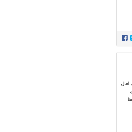
 آمال
،
ها