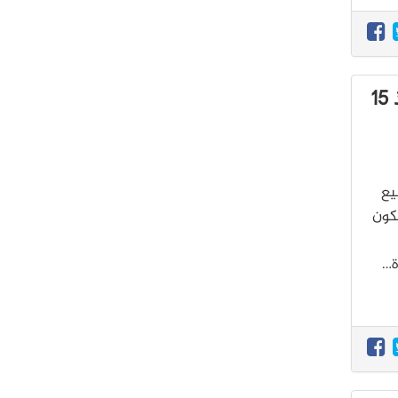
المريخ على وشك المرور بأقرب نقطة له من الأرض منذ 15
يع
 سيكون