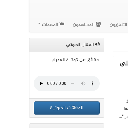
لتلفزيون
المساهمون
المهمات
المقال الصوتي
حقائق عن كوكبة العذراء
لى
:
المقالات الصوتية
ها
نس"…