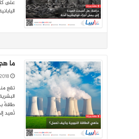
اليابان
ما هي
2018
تقع منزل
البشرية 
طاقةً بد
تُعيد إل