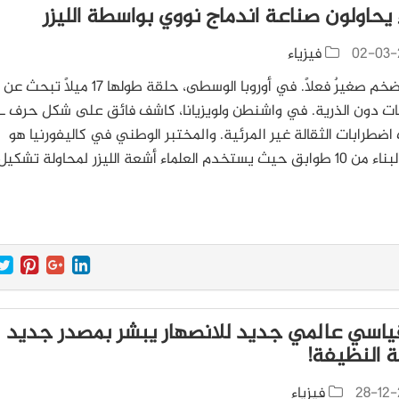
 يحاولون صناعة اندماج نووي بواسطة الليزر
02-03-
فيزياء
العلم الضخم صغيرٌ فعلاً. في أوروبا الوسطى، حلقة طولها 17 ميلاً تبحث عن
الجسيمات دون الذرية. في واشنطن ولويزيانا، كاش
ضطرابات الثقالة غير المرئية. والمختبر الوطني في كاليفورنيا هو
دم العلماء أشعة الليزر لمحاولة تشكيل…
ياسي عالمي جديد للانصهار يبشر بمصدر جديد
ة النظيفة!
28-12-
فيزياء