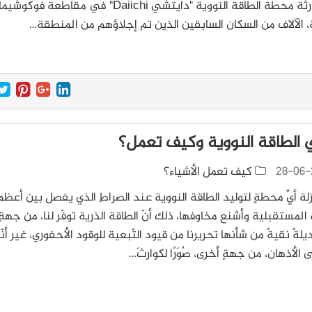
على كارثة محطة الطاقة النووية "دايتشي Daiichi" في مقاطعة فوكوشيما
ية، الآلاف من السكان السابقين الذين تم إجلاؤهم من المنطقة…
 الطاقة النووية وكيف تعمل؟
28-06-
كيف تعمل الأشياء؟
ة أيِّ محطةٍ لتوليد الطاقة النووية عند الصراطِ الذي يفصل بين أعظم
المستقبلية وأشنع مخاوفها، ذلك أنّ الطاقة الذرية توفّر لنا، من جهةٍ
يلةً نقيةً من شأنها تحريرنا من قيود التّبعية للوقود الأحفوري، غير أنّ
ى الأذهان، من جهةٍ أخرى، صُوَرًا لكوارثَ…