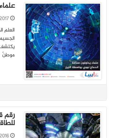
علماء
2017
يكتشف ا
موطنٌ لبناء من 10 طوابق حيث يستخ
رقم ق
للطاق
2016