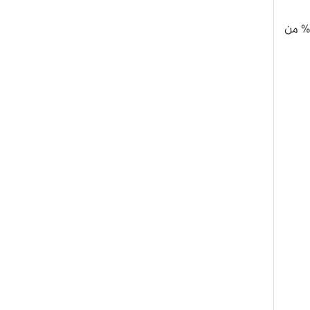
فمثلًا يصل مستوى ارتفاع المياه في فلوريدا وكاليفورنيا الناتج عن ذوبان صفائح القطب الجنوبي إلى نسبة أعلى بـ 52% من