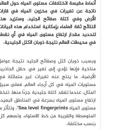
أنماط مقيسة لاختلافات مستوى المياه حول العال
ناتجة عن تغيرات في مخزون المياه في قارات
الأرض وفي كتلة صفائح الجليد. وستزيد هذه
النتائج ثقة العلماء بإمكانية استخدام هذه البيانا
لتحديد مقدار ارتفاع مستوى المياه في أي نقطة
في محيطات العالم نتيجة ذوبان الكتل الجليدية.
وبسبب ذوبان كتل وصفائح الجليد نتيجة عوامل
مناخية فإنها تؤدي إلى تغير في حقل الجاذبية
الأرضية، ما ينتج عنه تغيرات غير متماثلة في
مستويات المياه في كل أرجاء العالم. فعلى سبيل
المثال، عندما تفقد كتلة جليدية جزءًا منها، تن
ارتفاع مستوى المياه بسرعة في المناطق البعيدة 
مستوى المياه
Sea level fingerprints
"، وتتأثر
المتوسطة والقريبة من خط الاستواء، وتسهم كل 
بنسب مختلفة.