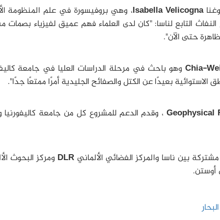
وغنا
Isabella Velicogna
، وهي بروفيسورة في علم المنظومة الأ
نفاث التابع لناسا: "كان لدى العلماء فهم عميق لفيزياء بصمات 
لظاهرة حتى الآن".
وهو باحث في مرحلة الدراسات العليا في جامعة كاليفور
استوائية بعيدًا عن الكتل والصفائح الجليدية أمرًا ممتعًا جدًا".
Geophysical 
، وقدم الدعم للمشروع كل من جامعة كاليفورنيا 
شتركة بين ناسا والمركز الفضائي الألماني
DLR
ومركز البحوث الأ
أوستن.
لبحار