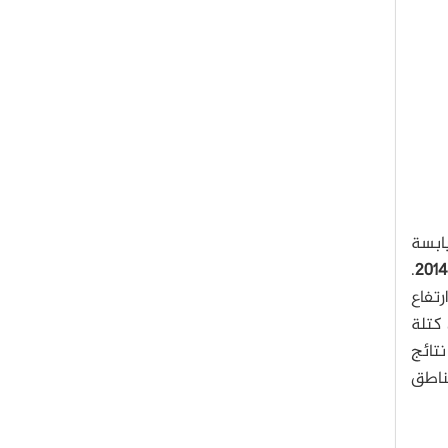
يابسة
.
2014
رتفاع
 كتلة
تائج
ناطق