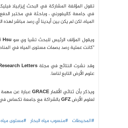
تقول المؤلفة المشاركة في البحث إيزابيلا فيليك
في جامعة كاليفورني ، وباحثة في مختبر الدفع ال
المياه، لكن لم يكن بين أيدينا أي رصد مباشر لهذه ا
ويقول المؤلف الرئيس للبحث تشيا وي سو
Chia-Wei Hsu
"كانت عملية رصد بصمات مستوى المياه في المناطق ال
وقد نشرت النتائج في مجلة
Research Letters
علوم الأرض التابع لناسا.
ويذكر بأن ثنائي الأقمار
GRACE
عبارة عن مهمة م
لعلوم الأرض
GFZ
بالشراكة مع جامعة تكساس في 
#المحيطات
#منسوب مياه البحار
#مستوى مياه ا