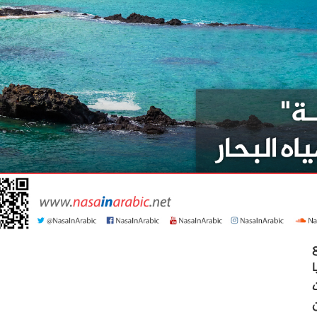
 التابع
ا