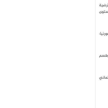
رضية
مستوى
نيا:
وقسم
لماني