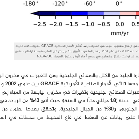
جرى قياس بصمات مستوى مياه البحار (أنماط من الاختلافات في ارتفاع مستوى المياه) في عمليات رصد ثنائي الأقمار الصناعية GRACE لتغيرات كتلة المياه،
الناتجة عن ذوبان الجليد وتغير مخزون المياه على اليابسة منذ عام 2002 حتى عام 2014. يظهر المنسوب الأزرق (1.8 ميليمتر في العام) متوسط ارتفاع مستوى
ط قد توزعت بشكل متساوي في جميع أرجاء الأرض. حقوق الصورة: NASA/UCI
 الجليد من الكتل والصفائح الجليدية ومن التغيرات في مخزون ال
عها ثنائي الأقمار الصناعية الأمريكية
GRACE
بين عامي
2002
و
يرات الصفائح الجليدية وتغيرات في مخزون اليابسة من المياه إلى ا
في السنة (
1.8
ميللي مترًا في السنة)؛ حيث أتى
43%
من الزيادة في
لجنوبي، و
30%
من الجبال الجليدية. وتحقق بعدها العلماء من ن
دًا على بيانات عن الضغط في قاع المحيط من محطات في الم