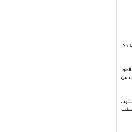
ا ذكر
الصور
رب من
لكية،
أنظمة