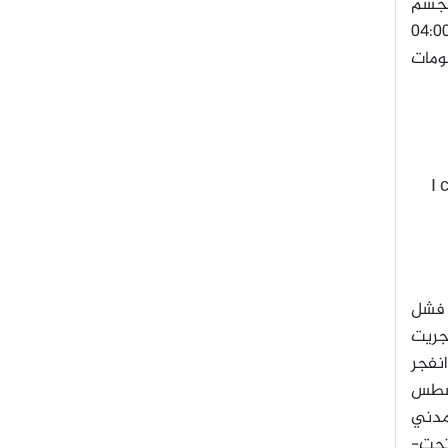
لجسم
ي مدار ذي 426×444 كم×59.8 درجة. إن المسار الأرضي يتوافق مع الإطلاق من شاهرود الذي تم في الساعة 04:00
ومات
I 
، فشل
جريت
نفجر
سطس
لمدني
 تحت-