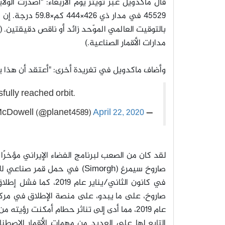
قال ماكدويل عبر تويتر يوم الأربعاء: "أصدرت الولايا
بالتوقيت العالمي الموّحد زائد أو ناقص دقيقتين
. (TLEs
مدارات الأقمار الصناعية
.)
وأضاف ماكدويل في تغريدة أخرى: "أعتقد أن هذا يؤك
sfully reached orbit.
April 22, 2020
— Jonathan McDowell (@planet4589)
لقد كان من الصعب لبرنامج الفضاء الإيراني مؤخر
صاروخ سيمرغ
(Simorgh)
في حمل قمر صناعي للات
في كانون الثاني/يناير عام 2019، كما فشل إطلاق صاروخ آخر أطلق عليه اسم السفير
صاروخ، على ما يبدو، على منصة الإطلاق في مركز
عام 2019، مما أدى إلى تناثر حطام أمكنت رؤيت
التابع لها على العديد من مهمات الأقمار الاصطن