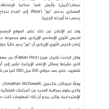
نيسان/أبريل) وأرسل قمرا صناعيا للإستطلاع
العسكري يدعى "نور
" (Nour)
إلى المدار بنجاح
بحسب ما أوردته الجزيرة
.
وقد تم الإعلان عن ذلك على الموقع الرسمي
للحرس الثوري الإسلامي الإيراني، وهو مجموعة عس
إعلان الحرس الثوري الإيراني أن "نور" يدور حاليًا حول الأرض على ارتفاع
وقال الباحث فابيان هينز
(Fabian Hinz)
من معهد 
التي نشرتها وسائل الإعلام الإيرانية تشير إلى 
شاهرود، على بعد حوالي 205 ميل (330 كم) من شمال شرق العاصمة الإيرانية طهران
وفقًا لجوناثان ماكدويل
(Jonathan McDowell)
، 
والذي يقوم بمراقبة العديد من المركبات الفضائية
الإستبدادية، ولكن، يبدو أن تلك المعلومات كانت 