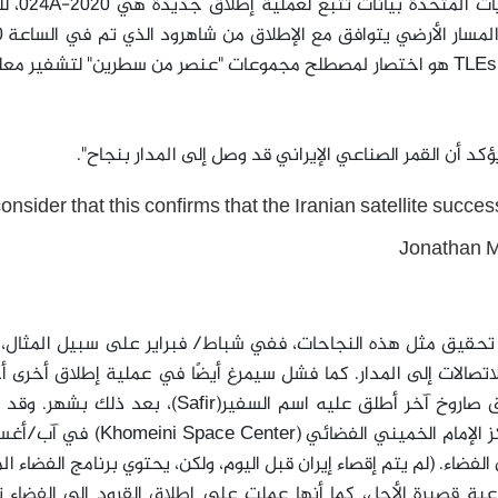
ت المتحدة بيانات تتبع لعملية إطلاق جديدة هي 2020-024
A
، ل
45529 ف
هو اختصار لمصطلح مجموعات "عنصر من سطرين" لتشفير معل
د أن القمر الصناعي الإيراني قد وصل إلى المدار بنجاح
".
consider that this confirms that the Iranian satellite succes
ًا تحقيق مثل هذه النجاحات، ففي شباط/ فبراير على سبيل المثال
صالات إلى المدار. كما فشل سيمرغ أيضًا في عملية إطلاق أخرى أ
(Safir)
، بعد ذلك بشهر. وقد ا
 الإمام الخميني الفضائي
(Khomeini Space Center)
في آب/أغ
ه من الفضاء. (لم يتم إقصاء إيران قبل اليوم، ولكن، يحتوي برنامج الفضاء ا
اعية قصيرة الأجل، كما أنها عملت على إطلاق القرود إلى الفضاء