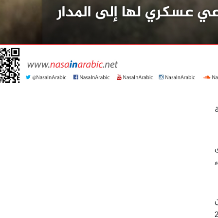
ة
ء
 يوم الأربعاء (22