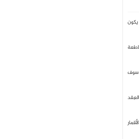
 يكون
اطعة
ا سوف
لعِقد
قمار