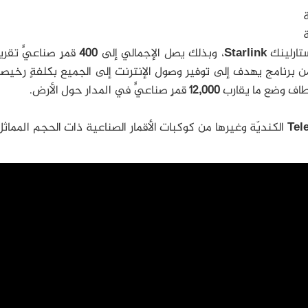
ستارلينك
Starlink
، وبذلك يصل الإجمالي إلى
400
قمرٍ صناعيٍّ تقري
 برنامج يهدف إلى توفير وصول الإنترنت إلى الجميع بكلفةٍ رخيصة
لمطاف وضع ما يقارب
12,000
قمرٍ صناعيٍّ في المدار حول الأرض.
Tel
الكنديّة وغيرها من كوكبات الأقمار الصناعية ذات الحجم المماثل، 