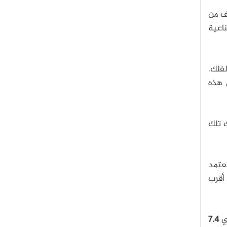
ف من
ناعية
لفلك.
 هذه
ك تلك
تعتمد
 أقرب
ي
7.4