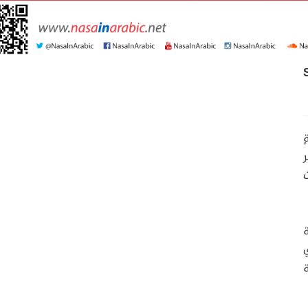
S
ة
ة