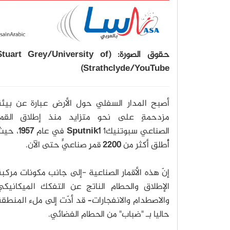
حقوق الصورة: (tuart Grey/University of
Strathclyde/YouTube)
أصبح المدار السفلي حول الأرض عبارة عن بيئةٍ
مزدحمةٍ على نحو متزايد منذ إطلاق القمر
الصناعي سبوتنيك1
Sputnik1
في عام
1957
، حيث
أُطلق أكثر من
2200
قمرٍ صناعيٍّ حتى الآن.
إنّ هذه الأقمار الصناعية -إلى جانب مكونات مركب
الإطلاق والحطام الناتج عن التفكك الميكانيكي
والاصطدام والانفجارات– قد أدّت إلى ملء المنطق
حاليا بـ "ضباب" من الحطام الفضائي.