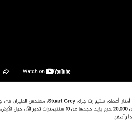
أمتار. أعطى ستيوارت جراي
Stuart Grey
، مهندس الطيران في ج
من
20,000
جرمٍ يزيد حجمها عن
10
سنتيمترات تدور الآن حول الأرض،
اً وأصغر.