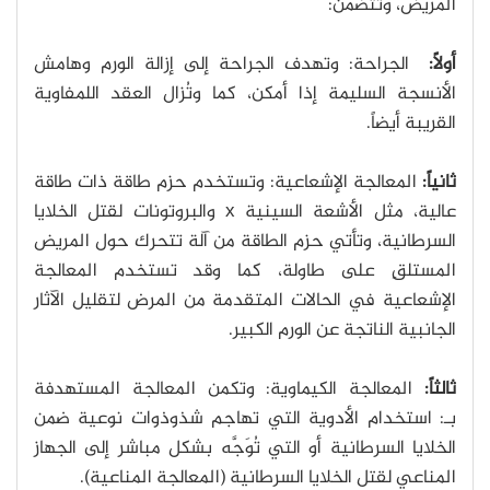
المريض، وتتضمن:
أولاً:
الجراحة: وتهدف الجراحة إلى إزالة الورم وهامش
الأنسجة السليمة إذا أمكن، كما وتُزال العقد اللمفاوية
القريبة أيضاً.
ثانياً:
المعالجة الإشعاعية: وتستخدم حزم طاقة ذات طاقة
عالية، مثل الأشعة السينية x والبروتونات لقتل الخلايا
السرطانية، وتأتي حزم الطاقة من آلة تتحرك حول المريض
المستلقِ على طاولة، كما وقد تستخدم المعالجة
الإشعاعية في الحالات المتقدمة من المرض لتقليل الآثار
الجانبية الناتجة عن الورم الكبير.
ثالثاً:
المعالجة الكيماوية: وتكمن المعالجة المستهدفة
بـ: استخدام الأدوية التي تهاجم شذوذوات نوعية ضمن
الخلايا السرطانية أو التي تُوَجَّه بشكل مباشر إلى الجهاز
المناعي لقتل الخلايا السرطانية (المعالجة المناعية).