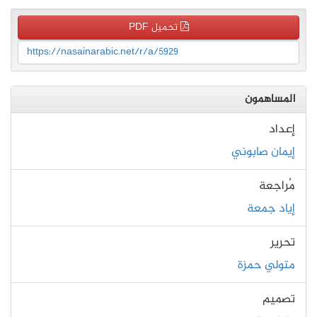
تحميل PDF
https://nasainarabic.net/r/a/5929
المساهمون
إعداد
إيمان صابوني
مُراجعة
إياد جمعة
تحرير
متولي حمزة
تصميم