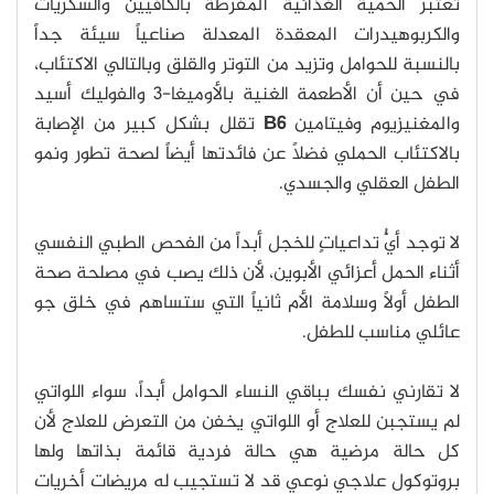
تعتبر الحمية الغذائية المفرطة بالكافيين والسكريات
والكربوهيدرات المعقدة المعدلة صناعياً سيئة جداً
بالنسبة للحوامل وتزيد من التوتر والقلق وبالتالي الاكتئاب،
في حين أن الأطعمة الغنية بالأوميغا-3 والفوليك أسيد
والمغنيزيوم وفيتامين
B6
تقلل بشكل كبير من الإصابة
بالاكتئاب الحملي فضلاً عن فائدتها أيضاً لصحة تطور ونمو
الطفل العقلي والجسدي.
لا توجد أيُُّ تداعياتٍ للخجل أبداً من الفحص الطبي النفسي
أثناء الحمل أعزائي الأبوين، لأن ذلك يصب في مصلحة صحة
الطفل أولاً وسلامة الأم ثانياً التي ستساهم في خلق جو
عائلي مناسب للطفل.
لا تقارني نفسك بباقي النساء الحوامل أبداً، سواء اللواتي
لم يستجبن للعلاج أو اللواتي يخفن من التعرض للعلاج لأن
كل حالة مرضية هي حالة فردية قائمة بذاتها ولها
بروتوكول علاجي نوعي قد لا تستجيب له مريضات أخريات