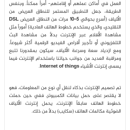
العمل في أماكن عملهم أو إقامتهم- أمراً ممكناً. وبنفس
الطريقة، جعل التطبيق المستمر للنطاق العريض من
الألياف (أسرع بحوالي
5-10
مرات من النطاق العريض
DSL
التقليدي، والذي يستخدم خطوط الهاتف العادية) أموراً مثل
مشاهدة الأفلام عبر الإنترنت بدلاً من مشاهدة البث
التلفزيوني أو تأجير أقراص الفيديو الرقمية أكثر شيوعاً.
ومع ازدياد سعة وسرعة الألياف، سيكون بمقدورنا تتبع
ومراقبة العديد من جوانب حياتنا باستخدام الإنترنت فيما
يسمى إنترنت الأشياء
Internet of things
.
تم تصميم الإنترنت بذكاء لنقل أي نوع من المعلومات، فهو
لا يقتصر على حمل بيانات الكمبيوتر, ففي حين حملت
خطوط الهاتف سابقاً الإنترنت، يحمل إنترنت الألياف
الضوئية مكالمات الهاتف (سكايب) بدلاً من ذلك.