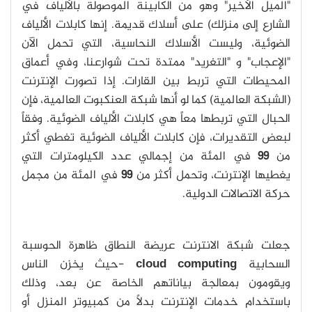
"الميل الأخير" وهو من الكابينة الموصولة بالألياف في
الشارع إلى منزلك) على أسلاك قديمة. إنها كابلات الألياف
الضوئية، وليست الأسلاك النحاسية، التي تحمل الآن
"الإعجاب" و "التغريد" ممتدة تحت شوارعنا، وفي أعماق
المحيطات التي تربط بين القارات. إذا تصورت الإنترنت
(الشبكة العالمية) كما لو أنها شبكة العنكبوت العالمية، فإن
الحبال التي تربطها معاً هي كابلات الألياف الضوئية. وفقاً
لبعض التقديرات، فإن كابلات الألياف الضوئية تغطي أكثر
من
99
في المئة من إجمالي عدد الكيلومترات التي
يغطيها الإنترنت، وتحمل أكثر من
99
في المئة من مجمل
حركة الاتصالات الدولية.
جعلت شبكة الانترنت عريضة النطاق ظاهرة الحوسبة
السحابية
cloud computing
-حيث يخزن الناس
ويقومون بمعالجة بياناتهم الخاصة عن بعد، وذلك
باستخدام خدمات الإنترنت بدلاً من كمبيوتر المنزل أو