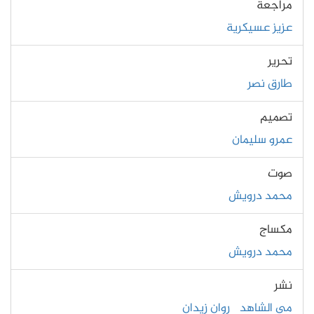
مُراجعة
عزيز عسيكرية
تحرير
طارق نصر
تصميم
عمرو سليمان
صوت
محمد درويش
مكساج
محمد درويش
نشر
مي الشاهد
روان زيدان