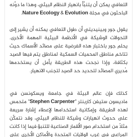
التعافي يمكن أن يتنبَّأ بانهيار النظام البيئي، وهذا ما دوَّنه
الباحثون في مجلة
Evolution
&
Nature Ecology
.
يقول جور وبينيديتي أن طول التعافي يمكنه أن يشير إلى
التحولات الوشيكة في الأنظمة البيئية المهمة الأخرى.
يحلم جور باختبار هذه الفرضية على مصائد الأسماك حيث
تتاخم مناطق المحميات السمكية لمناطق يتم فيها الصيد
بكثافة، وإذا نجحت هذه الطريقة يأمل أن يستخدمها
مُديري المصائد لتحديد حد الصيد لتجنب الانهيار.
كذلك فإن عالم البيئة في جامعة ويسكونسن في
ماديسون ستيفن كاربنتر "
Stephen Carpenter
" متحمس
لهذه الطريقة وإمكانية استخدامها لإعطاء إشارة سريعة
على حدوث انهيارات وشيكة للنظام البيئي، وقد نتمكَّن
مثلًا من استخدام صور الأقمار الصناعية للتنبؤ فيما إذا كانت
المراعي في غرب الولايات المتحدة والأماكن الأخرى على