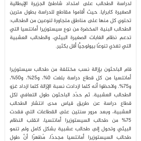
لدراسة الطحالب على امتداد شاطئ الجزيرة الإيطالية
الصغيرة كابرايا. حيث أقاموا مقاطع للدراسة بطول مترين
تحتوي كل منها على مناطق متجاورة لنوعين من الطحالب:
الطحالب البنية المخضرة من نوع سيستوزيرا أمانتسيا التي
تدعم نظام الغابات الصغيرة البيئي، والطحالب العشبية
التي تغذي تنوعًا بيولوجيًّا أقل بكثير.
قام الباحثون بإزالة نسب مختلفة من طحالب سيستوزيرا
أمانتسيا من كل قطاع دراسة بلغت 0%، و25%، و50%،
و75%. ولاحظوا أنه كلما ازدادت نسبة الإزالة كلما ازداد غزو
الطحالب العشبية. ثم حدّد الباحثون طول التعافي لكل
قطاع دراسة عن طريق قياس مدى انتشار الطحالب
العشبية، وبعد مرور سنتين على القطاعات التي فقدت
75% من طحالب السيستوزيرا أمانتسيا، انقلب النظام
البيئي وتحول إلى طحالب عشبية بشكل كامل ولم تنمو
طحالب السيستوزيرا أمانتسيا مجددًا، مُظهرًا أنَّ طول