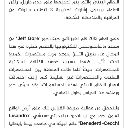
النظام البيئي والتي يتم تجميعها على مدى طويل، ولكن
العلماء يريدون إشارات تحذيرية لا تتطلب سنوات من
المراقبة والملاحظة المُكلفة.
ففي العام 2013 قام الفيزيائي جيف جور "
Jeff Gore
" من
معهد ماساتشوستس للتكنولوجيا بالتقدم خطوة في هذا
المجال عن طريق التنبؤ بموعد موت مستعمرات الخميرة
تحت تأثير الضغط بسبب ضعف الكثافة السكانية
للمستعمرات. حيثُ كلما طالت المسافة بين المستعمرات
السليمة والمستعمرات غير السليمة كلما زادت احتمالات
انهيار النظام البيئي لهذه المستعمرات، وقد سمّى جور
وزملاءه هذا القياس بطول التعافي.
وللتحقق من فعالية طريقة القياس تلك على أرض الواقع
تعاون جور مع ليساندرو بينيديتي-سيشي "
Lisandro
Benedetti-Cecchi
" عالم البيئة في جامعة بيسا بإيطاليا