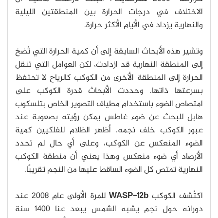
الاختلاف في درجات الحرارة بين المنطقتين الليلية
والنهارية يزداد في الأيام الأكثر حرارة.
وتشير هذه الأبحاث السابقة إلى أن كمية الحرارة التي تُضخ
إلى المنطقة النهارية قد ازدادت، لكن العوامل التي تنقل
الحرارة إلى المنطقة الأخرى من الكوكب كالرياح لا تحتفظ
بسرعتها ذاتها. وحددت الأبحاث قدرة الكوكب على
امتصاص الضوء باستخدام مطياف التصوير الخاص بتلسكوب
هابل للبحث عن ضوء غاطس يمكن رؤيته بصعوبة عند
عبور الكوكب خلف نجمه. أظهر الظلام للفلكيين كمية
الضوء المنعكس عن الكوكب، وعلى أي حال لم تحدد
الأرصاد أي ضوء منعكس وهذا يعني أن منطقة الكوكب
النهارية تمتص كل الضوء الساقط عليها من النجم تقريبًا.
اكتُشف الكوكب
WASP-12b
للمرة الأولى عام 2008 عند
دورانه حول نجم يشبه الشمس يبعد عنا 1400 سنة