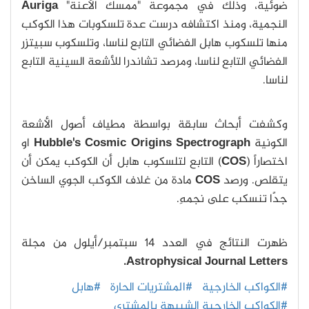
ضوئية، وذلك في مجموعة "ممسك الأعنة"
Auriga
النجمية، ومنذ اكتشافه درست عدة تلسكوبات هذا الكوكب
منها تلسكوب هابل الفضائي التابع لناسا، وتلسكوب سبيتزر
الفضائي التابع لناسا، ومرصد تشاندرا للأشعة السينية التابع
لناسا.
وكشفت أبحاث سابقة بواسطة مطياف أصول الأشعة
الكونية
Hubble's Cosmic Origins Spectrograph
او
اختصاراً (
COS
) التابع لتلسكوب هابل أن الكوكب يمكن أن
يتقلص. ورصد
COS
مادة من غلاف الكوكب الجوي الساخن
جدًا تنسكب على نجمهِ.
ظهرت النتائج في العدد 14 سبتمبر/أيلول من مجلة
Astrophysical Journal Letters.
#الكواكب الخارجية
#المشتريات الحارة
#هابل
#الكواكب الخارجية الشبيهة بالمشتري