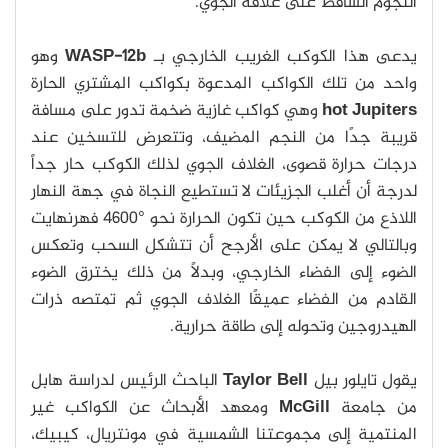
النجوم الساقط على غلافه الجوي.
يدعى هذا الكوكب الغريب الخارجي بـ
WASP-12b
وهو
واحد من تلك الكواكب المدعوة بكواكب المشتري الحارة
hot Jupiters
وهي كواكب غازية ضخمة تدور على مسافة
قريبة جدًا من النجم المضيف، وتتعرض للتسخين عند
درجات حرارة قصوى، الغلاف الجوي لذلك الكوكب حار جداً
لدرجة أن أغلب الجزيئات لا تستطيع النجاة في جهة النهار
اللاذع من الكوكب حين تكون الحرارة نحو °4600 فهرنهايت
وبالتالي لا يمكن على الأرجح أن تتشكل السحب وتعكس
الضوء إلى الفضاء الخارجي، وبدلًا من ذلك يخترق الضوء
القادم من الفضاء عميقًا الغلاف الجوي ثم تمتصه ذرات
الهيدروجين وتحوله إلى طاقة حرارية.
يقول تايلور بيل
Taylor Bell
الباحث الرئيس لدراسة هابل
من جامعة
McGill
ومعهد الأبحاث عن الكواكب غير
المنتمية إلى مجموعتنا الشمسية في مونتريال، كيبيك،