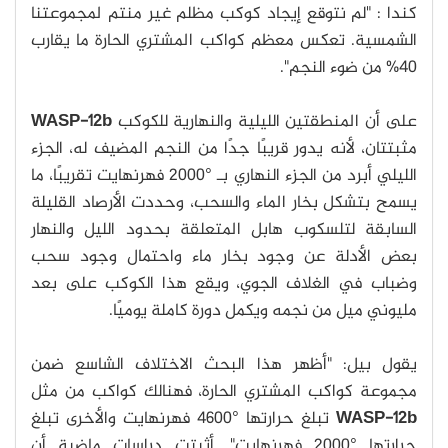
كندا : "لم نتوقع إيجاد كوكب مظلم غير منتم لمجموعتنا
الشمسية. تعكس معظم كواكب المشتري الحارة ما يقارب
40% من ضوء النجم".
على أن المنطقتين الليلية والنهارية للكوكب
WASP-12b
مثبتتان، لأنه يدور قريبًا جدًا من النجم المضيف له، الجزء
الليلي أبرد من الجزء النهاري بـ °2000 فهرنهايت تقريبًا، ما
يسمح بتشكل بخار الماء والسحب، وحددت الأرصاد القليلة
السابقة لتلسكوب هابل المتعلقة بحدود الليل والنهار
بعض الأدلة عن وجود بخار ماء واحتمال وجود سحب
وضباب في الغلاف الجوي، ويقع هذا الكوكب على بعد
مليوني ميل من نجمه ويكمل دورة كاملة يوميًا.
يقول بيل: "أظهر هذا البحث الاختلاف الشاسع ضمن
مجموعة كواكب المشتري الحارة، فهنالك كواكب من مثل
WASP-12b
تبلغ حرارتها °4600 فهرنهايت والأخرى تبلغ
حرارتها °2000 فهرنهايت". أثبتت دراسات ماضية أن