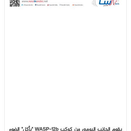
يقوم الجانب اليومي من كوكب WASP-12b "بأكل" الضوء