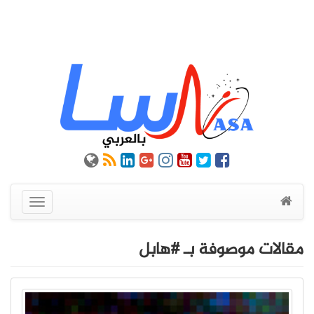
عرض
القائمة
مقالات موصوفة بـ #هابل