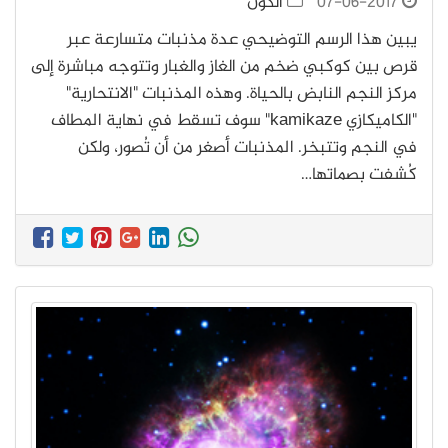
07-06-2017
الكون
يبين هذا الرسم التوضيحي عدة مذنبات متسارعة عبر
قرص بين كوكبي ضخم من الغاز والغبار وتتوجه مباشرة إلى
مركز النجم النابض بالحياة. وهذه المذنبات "الانتحارية"
"الكاميكازي kamikaze" سوف تسقط في نهاية المطاف
في النجم وتتبخر. المذنبات أصغر من أن تُصور، ولكن
كُشفت بصماتها…