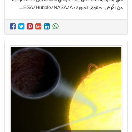
في مجرة واحدة على بعد حوالي 424 مليون سنة ضوئية
من الأرض. حقوق الصورة : ESA/Hubble/NASA/A.…