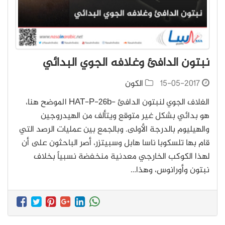
نبتون الدافئ وغلافه الجوي البدائي
15-05-2017
الكون
الغلاف الجوي لنبتون الدافئ -HAT-P-26b الموضح هنا،
هو بدائي بشكل غير متوقع ويتألف من الهيدروجين
والهيليوم بالدرجة الأولى. وبالجمع بين عمليات الرصد التي
قام بها تلسكوبا ناسا هابل وسبيتزر، أصر الباحثون على أن
لهذا الكوكب الخارجي معدنية منخفضة نسبياً بخلاف
نبتون وأورانوس، وهذا…