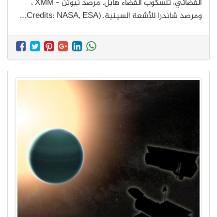
الفضائي، تلسكوب الفضاء هابل، مرصد نيوتن - XMM ،
ومرصد شاندرا للأشعة السينية. (Credits: NASA, ESA,…