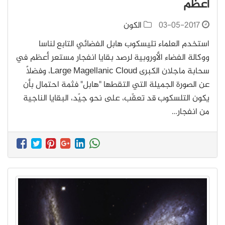
أعظم
03-05-2017
الكون
استخدم العلماء تليسكوب هابل الفضائي التابع لناسا
ووكالة الفضاء الأوروبية لرصد بقايا انفجار مستعر أعظم في
سحابة ماجلان الكبرى Large Magellanic Cloud، وفضلاً
عن الصورة الجميلة التي التقطها "هابل" فثمة احتمال بأن
يكون التلسكوب قد تعقّب، على نحو جيّد، البقايا الناجية
من انفجار…