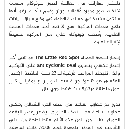
باختبار مهاراتك في معالجة الصور. جونوكام مصممة
لالتقاط صور مميزة لأقطاب جونو وقمم سُحبه. رغم أنها
ستكون مفيدة في مساعدة العلماء في وضع سياق لبيانات
باقي معدات المركبة، هي لا تعد أحد معدات المهمة
العلمية. وُضعت جونوكام على متن المركبة خصيصًا
لإشراك العامة.
إعصار البقعة الحمراء
The Little Red Spot
هو ثاني أكبر
إعصار عكسي بيضاوي
anticyclonic oval
على الكوكب،
والذي تتبعته المراصد الأرضية للـ 23 سنة الماضية. الإعصار
العكسي هو ظاهرة جوية فيها تدوير رياح بمقياس كبير
حول منطقة مركزية ذات ضغط جوي عال.
تدور مع عقارب الساعة في نصف الكرة الشمالي وعكس
عقارب الساعة في النصف الجنوبي. يظهر إعصار البقعة
الحمراء القليل من اللون هذه الأيام، فقط لطخة من البني
الشاحب في المركز. بالعودة للعام 2006، كانت العاصفة