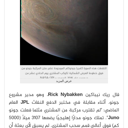
التقطت هذه الصورة كاميرا جونوكام الموجودة على متن المركبة جونو من
فوق خطوط العرض الشمالية لكوكب المشتري يوم الحادي عشر من
ديسمبر عام 2016. المصدر: NASA/JPL-
عرض المزيد
Caltech/SwRI/MSSS/Gerald Eichstaedt/John
قال ريك نيباكين
Rick Nybakken
، وهو مدير مشروع
جونو. أثناء مقابلة في مختبر الدفع النفاث
JPL
العام
الماضي: "لم تقترب مركبة من المشتري مثلما فعلت جونو
Juno
". تملك جونو مدارًا إهليجيًا يضعها 3107 ميلًا (5000
كم) فوق أعالي قمم سحب المشتري. لم يسبق لأي بعثة أن