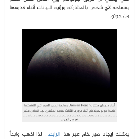
بسماحه لأي شخص بالمشاركة ورؤية البيانات أثناء قدومها
من جونو.
أعاد ديميان بيتش Damian Peach معالجة إحدى الصور التي التقطتها
كاميرا جونو جونوكام أثناء مرورها الثالث بقرب المشتري يوم الحادي عشر
من ديسمبر عام 2016. توضح الصورة إعصارين كبيرين في غلاف المشتري
عرض المزيد
الجوي. المصدر:NASA/JPL-Caltech/SwRI/MSSS
يمكنك إيجاد صور خام عبر هذا
الرابط
، لذا اذهب وابدأ