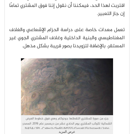
اقتربت لهذا الحد، فيمكننا أن نقول إننا فوق المشتري تمامًا
إن جاز التعبير.
تعمل معدات خاصة على دراسة الحزام الإشعاعي والغلاف
المغناطيسي والبنية الداخلية وغلاف المشتري الجوي غير
المستقر، بالإضافة لتزويدنا بصور قريبة بشكل مذهل.
جزء من صورة للمشتري التقطتها جونوكام وهي فوق خطوط العرض
الشمالية لكوكب المشتري يوم الحادي عشر من ديسمبر عام 2016. المصدر:
NASA/JPL-Caltech/SwRI/MSSS/Gerald Eichstaedt/John
عرض المزيد
Rogers.