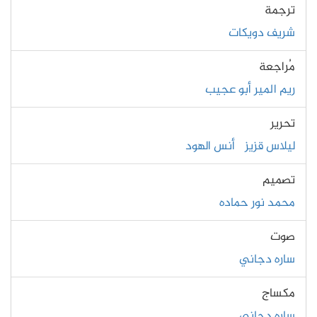
ترجمة
شريف دويكات
مُراجعة
ريم المير أبو عجيب
تحرير
ليلاس قزيز
أنس الهود
تصميم
محمد نور حماده
صوت
ساره دجاني
مكساج
ساره دجاني