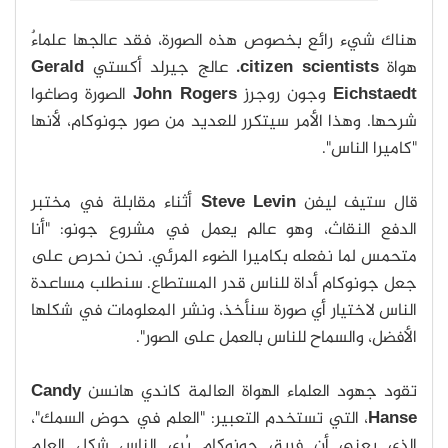
هناك شيء رائع بخصوص هذه الصورة، فقد عالجها علماءٌ
هواة
citizen scientists.
عالج جيرلد أكستي
Gerald
Eichstaedt
وجون روجرز
John Rogers
الصورة وصاغوا
شرحها. وهذا الأمر سيتكرر للعديد من صور جونوكام، لأنها
"كاميرا الناس".
قال ستيف ليفن
Steve Levin
أثناء مقابلة في مختبر
الدفع النقاث، وهو عالم يعمل في مشروع جونو: "أنا
متحمس لما نفعله بكاميرا الضوء المرئي. نحن نحرص على
جعل جونوكام أداة للناس قدر المستطاع. سنطلب مساعدة
الناس لاختيار أي صورة سنأخذ، ونشر المعلومات في شكلها
الأفضل، والسماح للناس بالعمل على الصور".
تقود جهود العلماء الهواة العالمة كاندي هانسن
Candy
Hanse
، التي تستخدم التعبير: "العلم في حوض السمك"،
الذي يعني أن فريق جونوكام يُري الناس شكل العلم